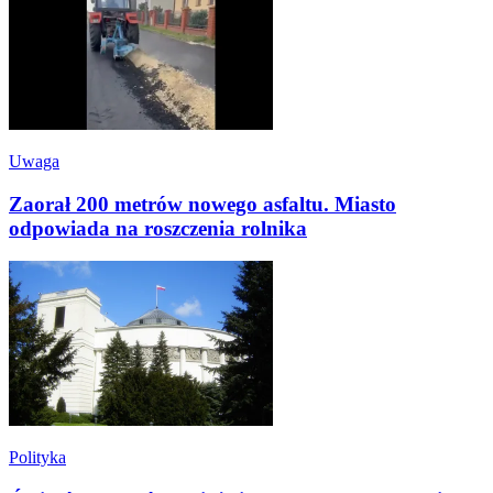
Uwaga
Zaorał 200 metrów nowego asfaltu. Miasto
odpowiada na roszczenia rolnika
Polityka