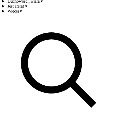
Duchowość i wiara
▾
Jest afera!
▾
Więcej
▾