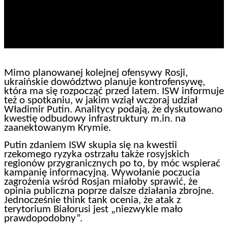
Mimo planowanej kolejnej ofensywy Rosji,
ukraińskie dowództwo planuje kontrofensywę,
która ma się rozpocząć przed latem. ISW informuje
też o spotkaniu, w jakim wziął wczoraj udział
Władimir Putin. Analitycy podają, że dyskutowano
kwestię odbudowy infrastruktury m.in. na
zaanektowanym Krymie.
Putin zdaniem ISW skupia się na kwestii
rzekomego ryzyka ostrzału także rosyjskich
regionów przygranicznych po to, by móc wspierać
kampanię informacyjną. Wywołanie poczucia
zagrożenia wśród Rosjan miałoby sprawić, że
opinia publiczna poprze dalsze działania zbrojne.
Jednocześnie think tank ocenia, że atak z
terytorium Białorusi jest „niezwykle mało
prawdopodobny”.