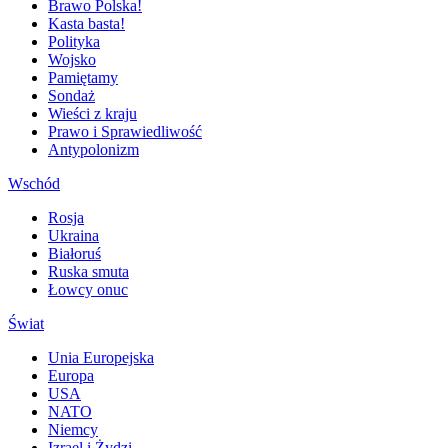
Brawo Polska!
Kasta basta!
Polityka
Wojsko
Pamiętamy
Sondaż
Wieści z kraju
Prawo i Sprawiedliwość
Antypolonizm
Wschód
Rosja
Ukraina
Białoruś
Ruska smuta
Łowcy onuc
Świat
Unia Europejska
Europa
USA
NATO
Niemcy
Izrael i Żydzi