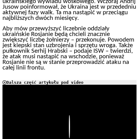
ukraińskiego wywiadu woskowego. Wczoraj Andrij
Jusow poinformował, że Ukraina jest w przededniu
aktywnej fazy walk. Ta ma nastąpić w przeciągu
najbliższych dwóch miesięcy.
Aby mów przewyższyć liczebnie oddziały
ukraińskie Rosjanie będą chcieli znacznie
zwiększyć liczbę żołnierzy – przekonuje. Powodem
jest kiepski stan uzbrojenia i sprzętu wroga. Także
pułkownik Serhij Hrabski – podaje ISW – twierdzi,
że atak musi nastąpić na wschodzie, ponieważ
Rosjanie nie są w stanie przeprowadzić ataku na
całej linii frontu.
Dalsza część artykułu pod video
Play