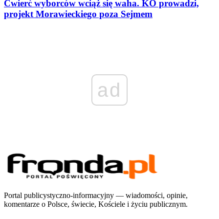
Ćwierć wyborców wciąż się waha. KO prowadzi,
projekt Morawieckiego poza Sejmem
ad
Portal publicystyczno-informacyjny — wiadomości, opinie,
komentarze o Polsce, świecie, Kościele i życiu publicznym.