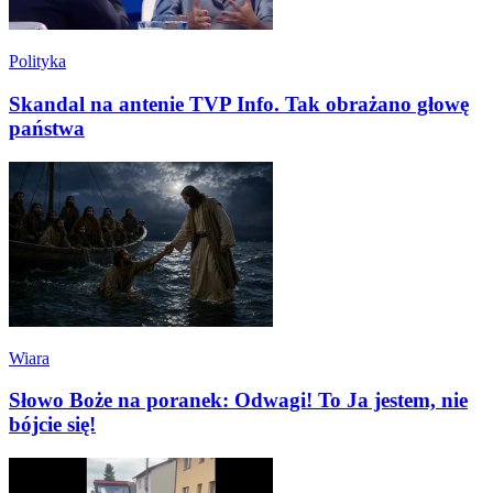
Polityka
Skandal na antenie TVP Info. Tak obrażano głowę
państwa
Wiara
Słowo Boże na poranek: Odwagi! To Ja jestem, nie
bójcie się!