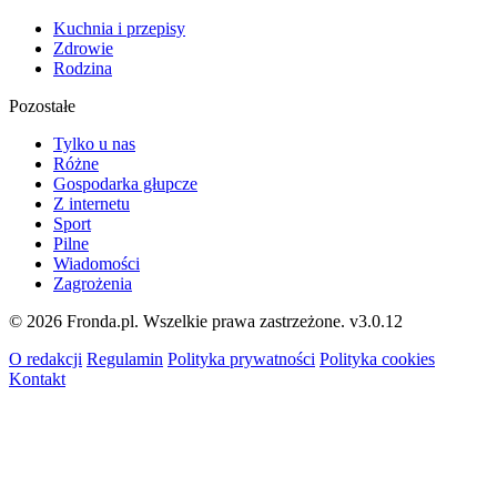
Kuchnia i przepisy
Zdrowie
Rodzina
Pozostałe
Tylko u nas
Różne
Gospodarka głupcze
Z internetu
Sport
Pilne
Wiadomości
Zagrożenia
© 2026 Fronda.pl. Wszelkie prawa zastrzeżone.
v3.0.12
O redakcji
Regulamin
Polityka prywatności
Polityka cookies
Kontakt