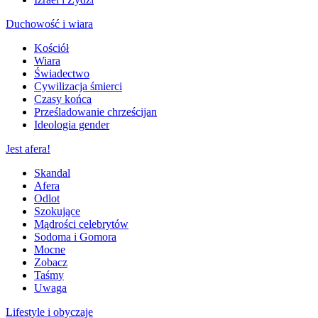
Duchowość i wiara
Kościół
Wiara
Świadectwo
Cywilizacja śmierci
Czasy końca
Prześladowanie chrześcijan
Ideologia gender
Jest afera!
Skandal
Afera
Odlot
Szokujące
Mądrości celebrytów
Sodoma i Gomora
Mocne
Zobacz
Taśmy
Uwaga
Lifestyle i obyczaje