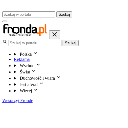
Szukaj
Szukaj
Polska
Reklama
Wschód
Świat
Duchowość i wiara
Jest afera!
Więcej
Wesprzyj Frondę