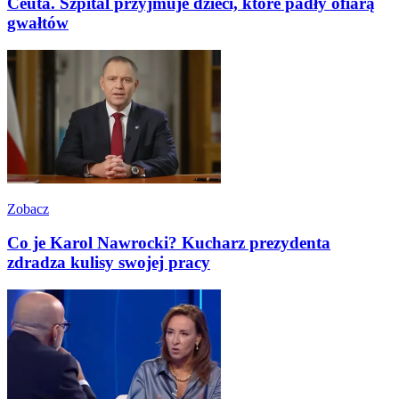
Ceuta. Szpital przyjmuje dzieci, które padły ofiarą
gwałtów
Zobacz
Co je Karol Nawrocki? Kucharz prezydenta
zdradza kulisy swojej pracy