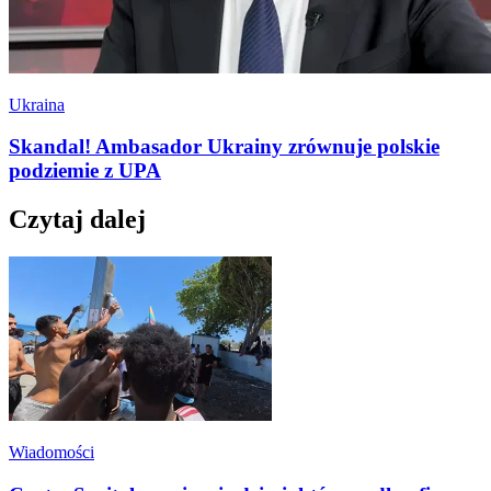
Ukraina
Skandal! Ambasador Ukrainy zrównuje polskie
podziemie z UPA
Czytaj dalej
Wiadomości