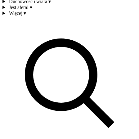
Duchowość i wiara
▾
Jest afera!
▾
Więcej
▾