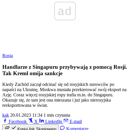
ad
Rosja
Handlarze z Singapuru przybywają z pomocą Rosji.
Tak Kreml omija sankcje
Kiedy Zachód zaczął odcinać się od rosyjskich surowców po
napaści na Ukrainę, Moskwa musiała przekierować swój eksport na
Azję. Coraz więcej rosyjskiej ropy trafia m.in. do Singapuru.
Okazuje się, że tam jest ona mieszana i już jako nierosyjska
reeksportowana w świat.
kak
20.01.2023 11:34
1 min czytania
Facebook
X
LinkedIn
E-mail
Komentarze
Kopiuj link
Skopiowano