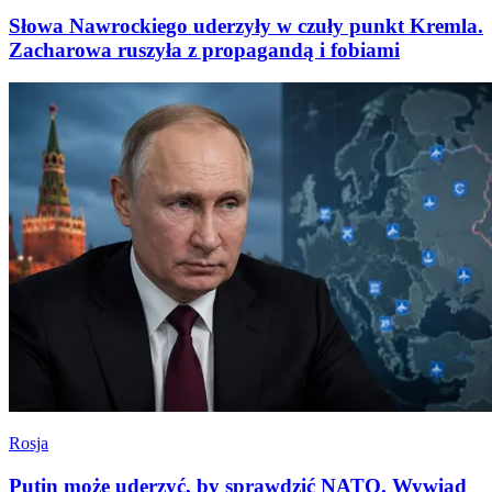
Słowa Nawrockiego uderzyły w czuły punkt Kremla.
Zacharowa ruszyła z propagandą i fobiami
Rosja
Putin może uderzyć, by sprawdzić NATO. Wywiad