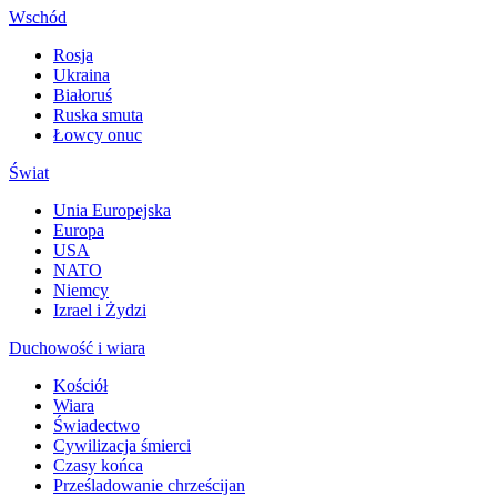
Wschód
Rosja
Ukraina
Białoruś
Ruska smuta
Łowcy onuc
Świat
Unia Europejska
Europa
USA
NATO
Niemcy
Izrael i Żydzi
Duchowość i wiara
Kościół
Wiara
Świadectwo
Cywilizacja śmierci
Czasy końca
Prześladowanie chrześcijan