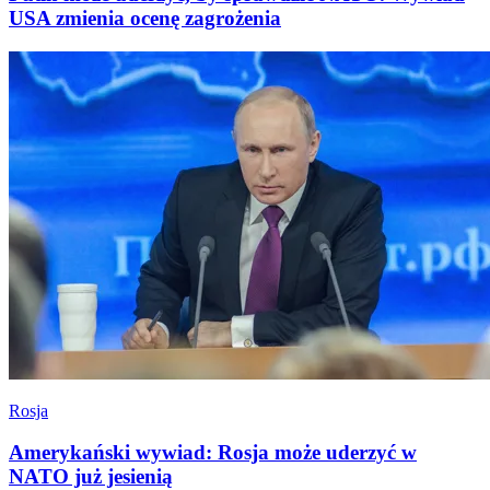
USA zmienia ocenę zagrożenia
Rosja
Amerykański wywiad: Rosja może uderzyć w
NATO już jesienią