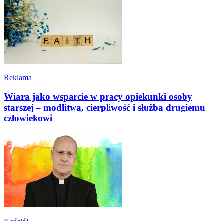
Reklama
Wiara jako wsparcie w pracy opiekunki osoby
starszej – modlitwa, cierpliwość i służba drugiemu
człowiekowi