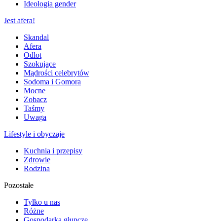
Ideologia gender
Jest afera!
Skandal
Afera
Odlot
Szokujące
Mądrości celebrytów
Sodoma i Gomora
Mocne
Zobacz
Taśmy
Uwaga
Lifestyle i obyczaje
Kuchnia i przepisy
Zdrowie
Rodzina
Pozostałe
Tylko u nas
Różne
Gospodarka głupcze