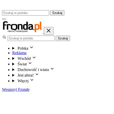
Szukaj
Szukaj
Polska
Reklama
Wschód
Świat
Duchowość i wiara
Jest afera!
Więcej
Wesprzyj Frondę