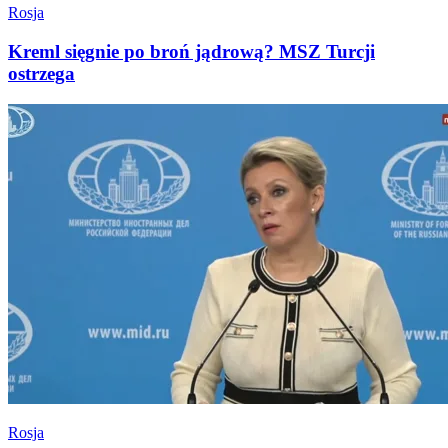
Rosja
Kreml sięgnie po broń jądrową? MSZ Turcji
ostrzega
Rosja