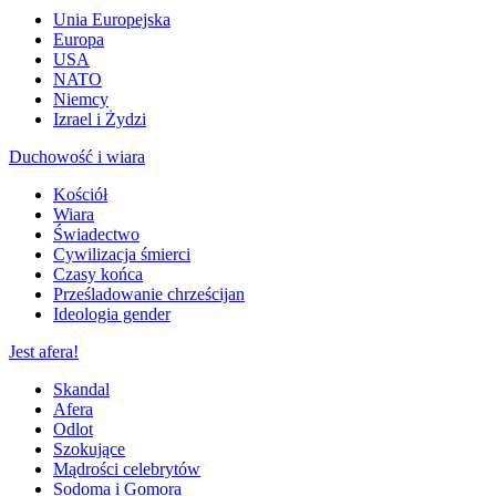
Unia Europejska
Europa
USA
NATO
Niemcy
Izrael i Żydzi
Duchowość i wiara
Kościół
Wiara
Świadectwo
Cywilizacja śmierci
Czasy końca
Prześladowanie chrześcijan
Ideologia gender
Jest afera!
Skandal
Afera
Odlot
Szokujące
Mądrości celebrytów
Sodoma i Gomora