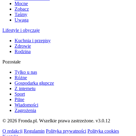
Mocne
Zobacz
Taśmy
Uwaga
Lifestyle i obyczaje
Kuchnia i przepisy
Zdrowie
Rodzina
Pozostałe
Tylko u nas
Różne
Gospodarka głupcze
Z internetu
Sport
Pilne
Wiadomości
Zagrożenia
© 2026 Fronda.pl. Wszelkie prawa zastrzeżone.
v3.0.12
O redakcji
Regulamin
Polityka prywatności
Polityka cookies