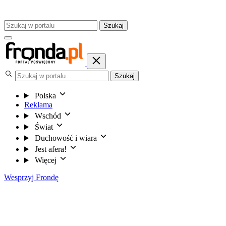
Szukaj
Szukaj
Polska
Reklama
Wschód
Świat
Duchowość i wiara
Jest afera!
Więcej
Wesprzyj Frondę