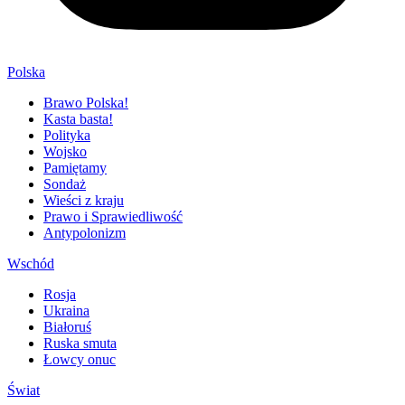
Polska
Brawo Polska!
Kasta basta!
Polityka
Wojsko
Pamiętamy
Sondaż
Wieści z kraju
Prawo i Sprawiedliwość
Antypolonizm
Wschód
Rosja
Ukraina
Białoruś
Ruska smuta
Łowcy onuc
Świat