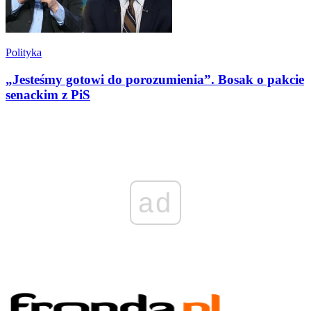
Polityka
„Jesteśmy gotowi do porozumienia”. Bosak o pakcie
senackim z PiS
ad