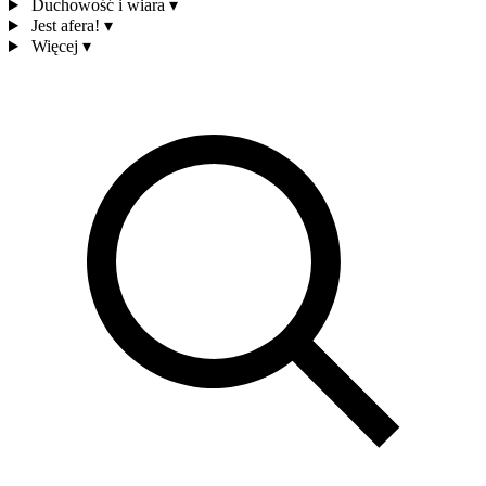
Duchowość i wiara
▾
Jest afera!
▾
Więcej
▾