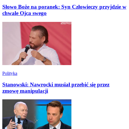
Słowo Boże na poranek: Syn Człowieczy przyjdzie w
chwale Ojca swego
Polityka
Stanowski: Nawrocki musiał przebić się przez
zmowę manipulacji