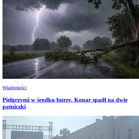
Wiadomości
Pielgrzymi w środku burzy. Konar spadł na dwie
pątniczki