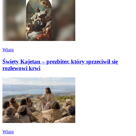
Wiara
Święty Kajetan – prezbiter, który sprzeciwił się
rozlewowi krwi
Wiara