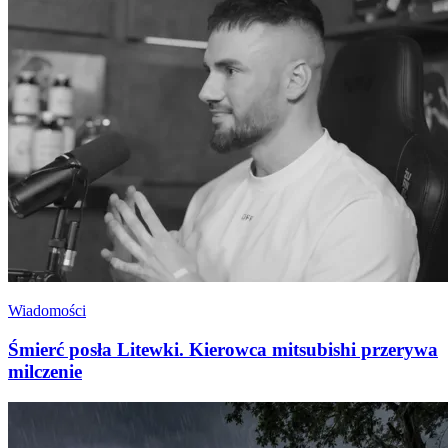
Wiadomości
Śmierć posła Litewki. Kierowca mitsubishi przerywa
milczenie