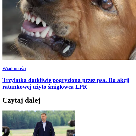
Wiadomości
Trzylatka dotkliwie pogryziona przez psa. Do akcji
ratunkowej użyto śmigłowca LPR
Czytaj dalej