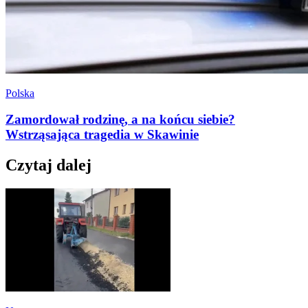
Polska
Zamordował rodzinę, a na końcu siebie?
Wstrząsająca tragedia w Skawinie
Czytaj dalej