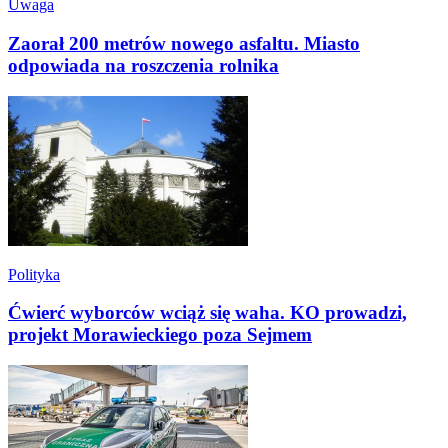
Uwaga
Zaorał 200 metrów nowego asfaltu. Miasto
odpowiada na roszczenia rolnika
Polityka
Ćwierć wyborców wciąż się waha. KO prowadzi,
projekt Morawieckiego poza Sejmem