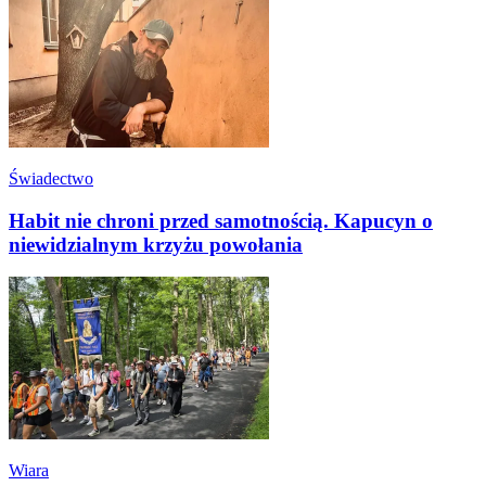
Świadectwo
Habit nie chroni przed samotnością. Kapucyn o
niewidzialnym krzyżu powołania
Wiara