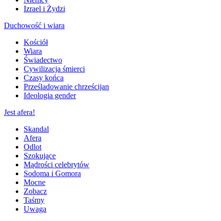
Izrael i Żydzi
Duchowość i wiara
Kościół
Wiara
Świadectwo
Cywilizacja śmierci
Czasy końca
Prześladowanie chrześcijan
Ideologia gender
Jest afera!
Skandal
Afera
Odlot
Szokujące
Mądrości celebrytów
Sodoma i Gomora
Mocne
Zobacz
Taśmy
Uwaga