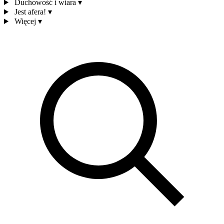
Duchowość i wiara
▾
Jest afera!
▾
Więcej
▾