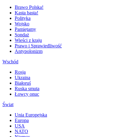
Brawo Polska!
Kasta basta!
Polityka
Wojsko
Pamiętamy
Sondaż
Wieści z kraju
Prawo i Sprawiedliwość
Antypolonizm
Wschód
Rosja
Ukraina
Białoruś
Ruska smuta
Łowcy onuc
Świat
Unia Europejska
Europa
USA
NATO
Niemcy