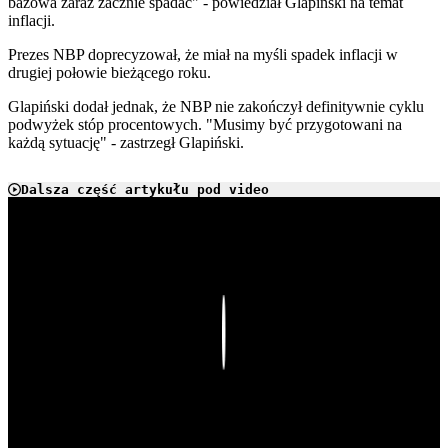
bazowa zaraz zacznie spadać" - powiedział Glapiński na temat
inflacji.
Prezes NBP doprecyzował, że miał na myśli spadek inflacji w
drugiej połowie bieżącego roku.
Glapiński dodał jednak, że NBP nie zakończył definitywnie cyklu
podwyżek stóp procentowych. "Musimy być przygotowani na
każdą sytuację" - zastrzegł Glapiński.
Dalsza część artykułu pod video
Play