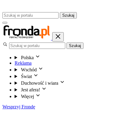
Szukaj
Szukaj
Polska
Reklama
Wschód
Świat
Duchowość i wiara
Jest afera!
Więcej
Wesprzyj Frondę