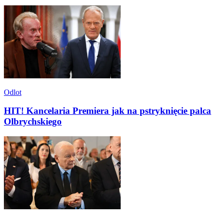
Odlot
HIT! Kancelaria Premiera jak na pstryknięcie palca
Olbrychskiego