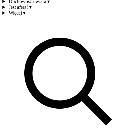
Duchowość i wiara
▾
Jest afera!
▾
Więcej
▾