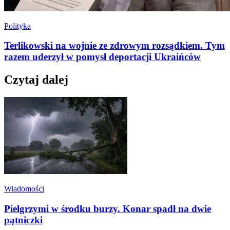
Polityka
Terlikowski na wojnie ze zdrowym rozsądkiem. Tym
razem uderzył w pomysł deportacji Ukraińców
Czytaj dalej
Wiadomości
Pielgrzymi w środku burzy. Konar spadł na dwie
pątniczki