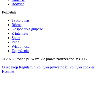
Rodzina
Pozostałe
Tylko u nas
Różne
Gospodarka głupcze
Z internetu
Sport
Pilne
Wiadomości
Zagrożenia
© 2026 Fronda.pl. Wszelkie prawa zastrzeżone.
v3.0.12
O redakcji
Regulamin
Polityka prywatności
Polityka cookies
Kontakt