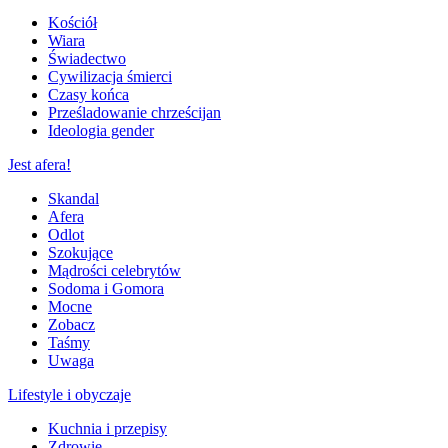
Kościół
Wiara
Świadectwo
Cywilizacja śmierci
Czasy końca
Prześladowanie chrześcijan
Ideologia gender
Jest afera!
Skandal
Afera
Odlot
Szokujące
Mądrości celebrytów
Sodoma i Gomora
Mocne
Zobacz
Taśmy
Uwaga
Lifestyle i obyczaje
Kuchnia i przepisy
Zdrowie