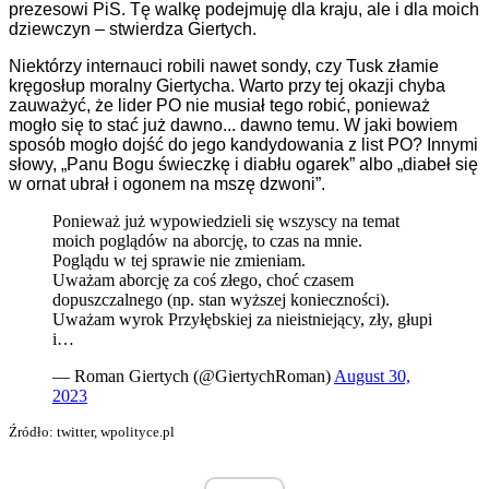
prezesowi PiS. Tę walkę podejmuję dla kraju, ale i dla moich
dziewczyn – stwierdza Giertych.
Niektórzy internauci robili nawet sondy, czy Tusk złamie
kręgosłup moralny Giertycha. Warto przy tej okazji chyba
zauważyć, że lider PO nie musiał tego robić, ponieważ
mogło się to stać już dawno... dawno temu. W jaki bowiem
sposób mogło dojść do jego kandydowania z list PO? Innymi
słowy, „Panu Bogu świeczkę i diabłu ogarek” albo „diabeł się
w ornat ubrał i ogonem na mszę dzwoni”.
Ponieważ już wypowiedzieli się wszyscy na temat
moich poglądów na aborcję, to czas na mnie.
Poglądu w tej sprawie nie zmieniam.
Uważam aborcję za coś złego, choć czasem
dopuszczalnego (np. stan wyższej konieczności).
Uważam wyrok Przyłębskiej za nieistniejący, zły, głupi
i…
— Roman Giertych (@GiertychRoman)
August 30,
2023
Źródło: twitter, wpolityce.pl