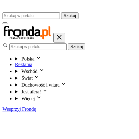
Szukaj
Szukaj
Polska
Reklama
Wschód
Świat
Duchowość i wiara
Jest afera!
Więcej
Wesprzyj Frondę