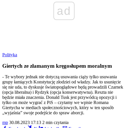
ad
Polityka
Giertych ze złamanym kręgosłupem moralnym
- Te wybory jednak nie dotyczą usuwania ciąży tylko usuwania
grupy łamiących Konstytucję złodziei od władzy. Jak to usunięcie
się nie uda, to dyskusje światopoglądowe będą prowadzili Czarnek
(opcja liberalna) i Rydzyk (opcja konserwatywna). Reszta nie
będzie miała znaczenia. Donald Tusk jest przywódcą opozycji i
tylko on może wygrać z PiS – czytamy we wpisie Romana
Giertycha w mediach społecznościowych, który w ten sposób
„wyjaśnia” swoje podejście do spraw aborcji.
mp
30.08.2023 17:13
2 min czytania