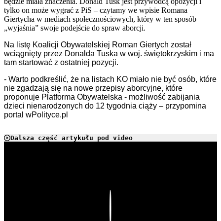
będzie miała znaczenia. Donald Tusk jest przywódcą opozycji i
tylko on może wygrać z PiS – czytamy we wpisie Romana
Giertycha w mediach społecznościowych, który w ten sposób
„wyjaśnia” swoje podejście do spraw aborcji.
Na listę Koalicji Obywatelskiej Roman Giertych został
wciągnięty przez Donalda Tuska w woj. świętokrzyskim i ma
tam startować z ostatniej pozycji.
- Warto podkreślić, że na listach KO miało nie być osób, które
nie zgadzają się na nowe przepisy aborcyjne, które
proponuje Platforma Obywatelska - możliwość zabijania
dzieci nienarodzonych do 12 tygodnia ciąży – przypomina
portal wPolityce.pl
Dalsza część artykułu pod video
Play