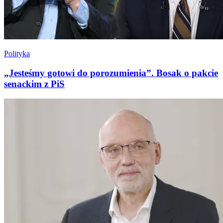
Polityka
„Jesteśmy gotowi do porozumienia”. Bosak o pakcie
senackim z PiS