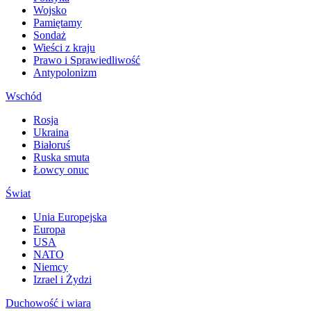
Wojsko
Pamiętamy
Sondaż
Wieści z kraju
Prawo i Sprawiedliwość
Antypolonizm
Wschód
Rosja
Ukraina
Białoruś
Ruska smuta
Łowcy onuc
Świat
Unia Europejska
Europa
USA
NATO
Niemcy
Izrael i Żydzi
Duchowość i wiara