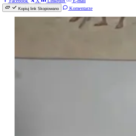
Facebook
X
LinkedIn
E-mail
Komentarze
Kopiuj link
Skopiowano