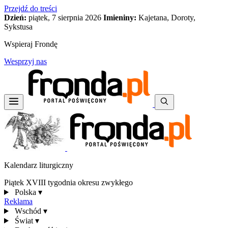
Przejdź do treści
Dzień:
piątek, 7 sierpnia 2026
Imieniny:
Kajetana, Doroty,
Sykstusa
Wspieraj Frondę
Wesprzyj nas
Kalendarz liturgiczny
Piątek XVIII tygodnia okresu zwykłego
Polska
▾
Reklama
Wschód
▾
Świat
▾