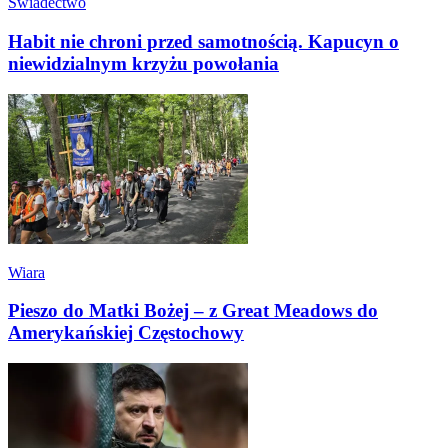
Świadectwo
Habit nie chroni przed samotnością. Kapucyn o
niewidzialnym krzyżu powołania
Wiara
Pieszo do Matki Bożej – z Great Meadows do
Amerykańskiej Częstochowy