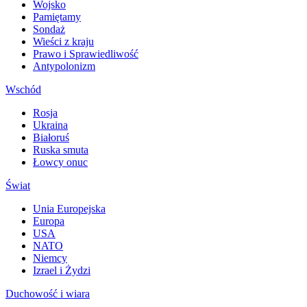
Wojsko
Pamiętamy
Sondaż
Wieści z kraju
Prawo i Sprawiedliwość
Antypolonizm
Wschód
Rosja
Ukraina
Białoruś
Ruska smuta
Łowcy onuc
Świat
Unia Europejska
Europa
USA
NATO
Niemcy
Izrael i Żydzi
Duchowość i wiara