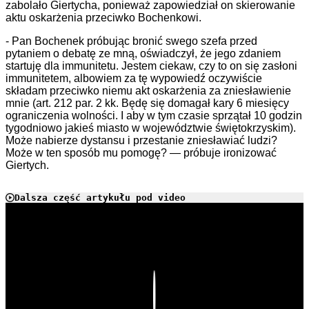
zabolało Giertycha, ponieważ zapowiedział on skierowanie
aktu oskarżenia przeciwko Bochenkowi.
- Pan Bochenek próbując bronić swego szefa przed
pytaniem o debatę ze mną, oświadczył, że jego zdaniem
startuję dla immunitetu. Jestem ciekaw, czy to on się zasłoni
immunitetem, albowiem za tę wypowiedź oczywiście
składam przeciwko niemu akt oskarżenia za zniesławienie
mnie (art. 212 par. 2 kk. Będę się domagał kary 6 miesięcy
ograniczenia wolności. I aby w tym czasie sprzątał 10 godzin
tygodniowo jakieś miasto w województwie świętokrzyskim).
Może nabierze dystansu i przestanie zniesławiać ludzi?
Może w ten sposób mu pomogę? — próbuje ironizować
Giertych.
Dalsza część artykułu pod video
Play