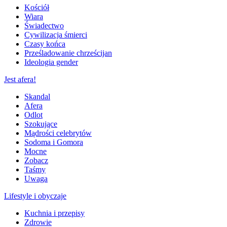
Kościół
Wiara
Świadectwo
Cywilizacja śmierci
Czasy końca
Prześladowanie chrześcijan
Ideologia gender
Jest afera!
Skandal
Afera
Odlot
Szokujące
Mądrości celebrytów
Sodoma i Gomora
Mocne
Zobacz
Taśmy
Uwaga
Lifestyle i obyczaje
Kuchnia i przepisy
Zdrowie