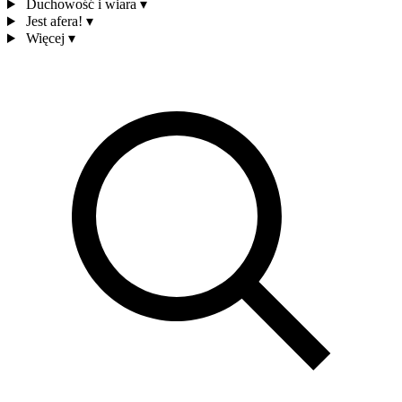
Duchowość i wiara
▾
Jest afera!
▾
Więcej
▾