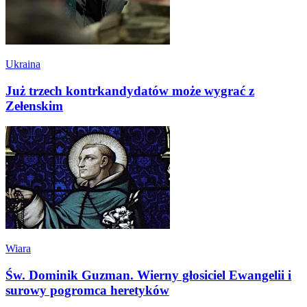
Ukraina
Już trzech kontrkandydatów może wygrać z
Zełenskim
Wiara
Św. Dominik Guzman. Wierny głosiciel Ewangelii i
surowy pogromca heretyków