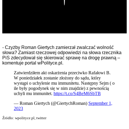
- Czyżby Roman Giertych zamierzał zwalczać wolność
słowa? Zamiast rzeczowej odpowiedzi na słowa rzecznika
PiS zdecydował się skierować sprawę na drogę prawną –
komentuje portal wPolityce.pl.
Zatwierdziłem akt oskarżenia przeciwko Rafałowi B.
W poniedziałek zostanie złożony do sądu, który
wystąpi o uchylenie mu immunitetu. Następny Sejm ( o
ile były pogodynek się w nim znajdzie) z pewnością
uchyli mu immunitet.
https://t.co/S4BeM6SbTB
— Roman Giertych (@GiertychRoman)
September 1,
2023
Źródło: wpolityce.pl, twitter