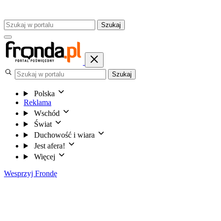
Szukaj
Szukaj
Polska
Reklama
Wschód
Świat
Duchowość i wiara
Jest afera!
Więcej
Wesprzyj Frondę