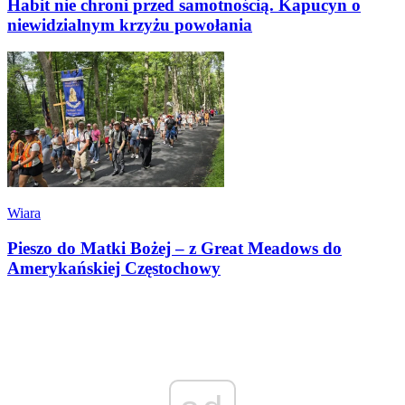
Habit nie chroni przed samotnością. Kapucyn o
niewidzialnym krzyżu powołania
Wiara
Pieszo do Matki Bożej – z Great Meadows do
Amerykańskiej Częstochowy