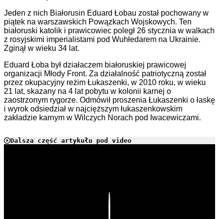
Jeden z nich Białorusin Eduard Łobau został pochowany w
piątek na warszawskich Powązkach Wojskowych. Ten
białoruski katolik i prawicowiec poległ 26 stycznia w walkach
z rosyjskimi imperialistami pod Wuhłedarem na Ukrainie.
Zginął w wieku 34 lat.
Eduard Łoba był działaczem białoruskiej prawicowej
organizacji Młody Front. Za działalność patriotyczną został
przez okupacyjny reżim Łukaszenki, w 2010 roku, w wieku
21 lat, skazany na 4 lat pobytu w kolonii karnej o
zaostrzonym rygorze. Odmówił proszenia Łukaszenki o łaskę
i wyrok odsiedział w najcięższym łukaszenkowskim
zakładzie karnym w Wilczych Norach pod Iwacewiczami.
Dalsza część artykułu pod video
Play