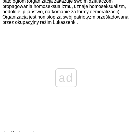
patologiom (organizacja zakazuje swoim działaczom
propagowania homoseksualizmu, uznaje homoseksualizm,
pedofilie, pijaństwo, narkomanie za formy demoralizacji).
Organizacja jest non stop za swój patriotyzm prześladowana
przez okupacyjny reżim Łukaszenki.
ad