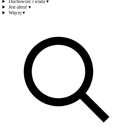
Duchowość i wiara
▾
Jest afera!
▾
Więcej
▾