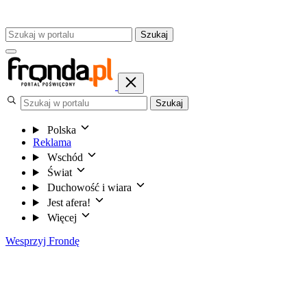
Szukaj
Szukaj
Polska
Reklama
Wschód
Świat
Duchowość i wiara
Jest afera!
Więcej
Wesprzyj Frondę