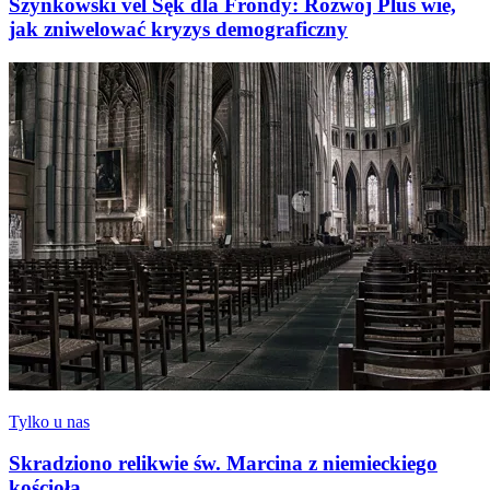
Szynkowski vel Sęk dla Frondy: Rozwój Plus wie,
jak zniwelować kryzys demograficzny
Tylko u nas
Skradziono relikwie św. Marcina z niemieckiego
kościoła