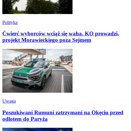
Polityka
Ćwierć wyborców wciąż się waha. KO prowadzi,
projekt Morawieckiego poza Sejmem
Uwaga
Poszukiwani Rumuni zatrzymani na Okęciu przed
odlotem do Paryża