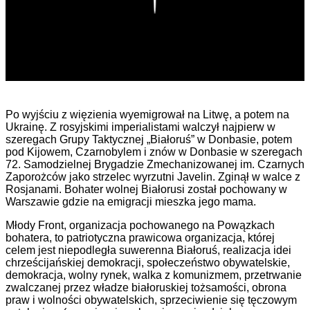
Po wyjściu z więzienia wyemigrował na Litwę, a potem na
Ukrainę. Z rosyjskimi imperialistami walczył najpierw w
szeregach Grupy Taktycznej „Białoruś” w Donbasie, potem
pod Kijowem, Czarnobylem i znów w Donbasie w szeregach
72. Samodzielnej Brygadzie Zmechanizowanej im. Czarnych
Zaporożców jako strzelec wyrzutni Javelin. Zginął w walce z
Rosjanami. Bohater wolnej Białorusi został pochowany w
Warszawie gdzie na emigracji mieszka jego mama.
Młody Front, organizacja pochowanego na Powązkach
bohatera, to patriotyczna prawicowa organizacja, której
celem jest niepodległa suwerenna Białoruś, realizacja idei
chrześcijańskiej demokracji, społeczeństwo obywatelskie,
demokracja, wolny rynek, walka z komunizmem, przetrwanie
zwalczanej przez władze białoruskiej tożsamości, obrona
praw i wolności obywatelskich, sprzeciwienie się tęczowym