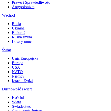
Prawo i Sprawiedliwość
Antypolonizm
Wschód
Rosja
Ukraina
Białoruś
Ruska smuta
Łowcy onuc
Świat
Unia Europejska
Europa
USA
NATO
Niemcy
Izrael i Żydzi
Duchowość i wiara
Kościół
Wiara
Świadectwo
Cywilizacja śmierci