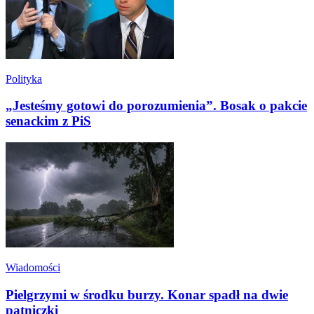
Polityka
„Jesteśmy gotowi do porozumienia”. Bosak o pakcie
senackim z PiS
Wiadomości
Pielgrzymi w środku burzy. Konar spadł na dwie
pątniczki