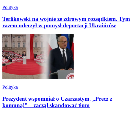
Polityka
Terlikowski na wojnie ze zdrowym rozsądkiem. Tym
razem uderzył w pomysł deportacji Ukraińców
Polityka
Prezydent wspomniał o Czarzastym. „Precz z
komuną!” – zaczął skandować tłum