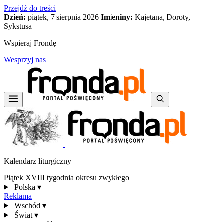
Przejdź do treści
Dzień:
piątek, 7 sierpnia 2026
Imieniny:
Kajetana, Doroty,
Sykstusa
Wspieraj Frondę
Wesprzyj nas
Kalendarz liturgiczny
Piątek XVIII tygodnia okresu zwykłego
Polska
▾
Reklama
Wschód
▾
Świat
▾