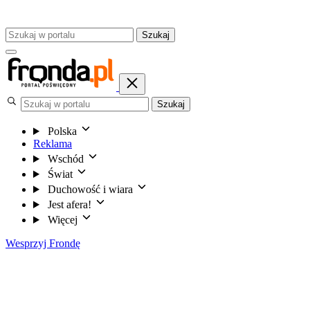
Szukaj
Szukaj
Polska
Reklama
Wschód
Świat
Duchowość i wiara
Jest afera!
Więcej
Wesprzyj Frondę