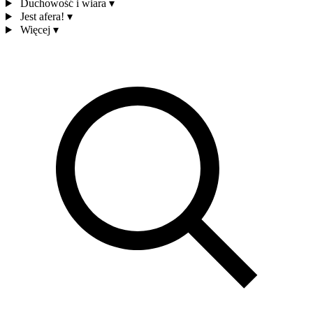
Duchowość i wiara
▾
Jest afera!
▾
Więcej
▾