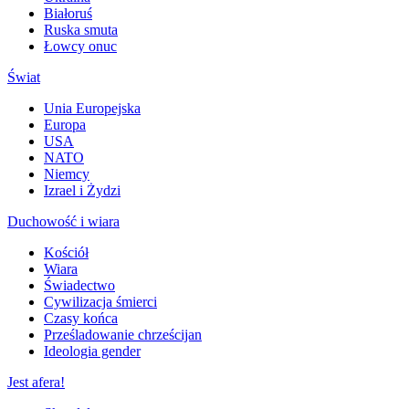
Białoruś
Ruska smuta
Łowcy onuc
Świat
Unia Europejska
Europa
USA
NATO
Niemcy
Izrael i Żydzi
Duchowość i wiara
Kościół
Wiara
Świadectwo
Cywilizacja śmierci
Czasy końca
Prześladowanie chrześcijan
Ideologia gender
Jest afera!