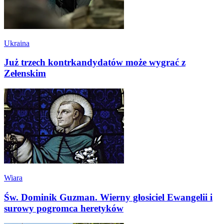
Ukraina
Już trzech kontrkandydatów może wygrać z
Zełenskim
Wiara
Św. Dominik Guzman. Wierny głosiciel Ewangelii i
surowy pogromca heretyków