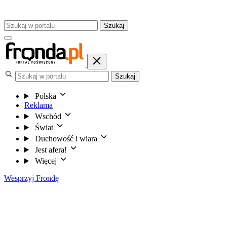
Szukaj
Szukaj
Polska
Reklama
Wschód
Świat
Duchowość i wiara
Jest afera!
Więcej
Wesprzyj Frondę