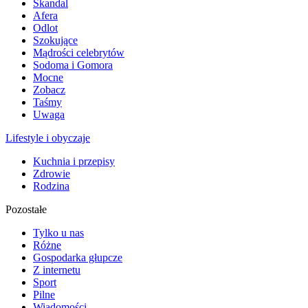
Skandal
Afera
Odlot
Szokujące
Mądrości celebrytów
Sodoma i Gomora
Mocne
Zobacz
Taśmy
Uwaga
Lifestyle i obyczaje
Kuchnia i przepisy
Zdrowie
Rodzina
Pozostałe
Tylko u nas
Różne
Gospodarka głupcze
Z internetu
Sport
Pilne
Wiadomości