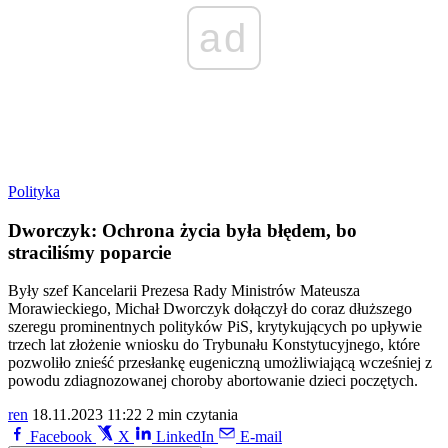
ad
Polityka
Dworczyk: Ochrona życia była błędem, bo
straciliśmy poparcie
Były szef Kancelarii Prezesa Rady Ministrów Mateusza
Morawieckiego, Michał Dworczyk dołączył do coraz dłuższego
szeregu prominentnych polityków PiS, krytykujących po upływie
trzech lat złożenie wniosku do Trybunału Konstytucyjnego, które
pozwoliło znieść przesłankę eugeniczną umożliwiającą wcześniej z
powodu zdiagnozowanej choroby abortowanie dzieci poczętych.
ren
18.11.2023 11:22
2 min czytania
Facebook
X
LinkedIn
E-mail