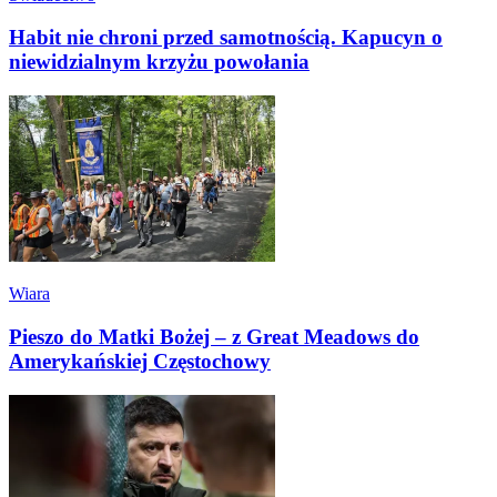
Habit nie chroni przed samotnością. Kapucyn o
niewidzialnym krzyżu powołania
Wiara
Pieszo do Matki Bożej – z Great Meadows do
Amerykańskiej Częstochowy