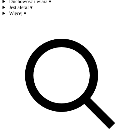
Duchowość i wiara
▾
Jest afera!
▾
Więcej
▾