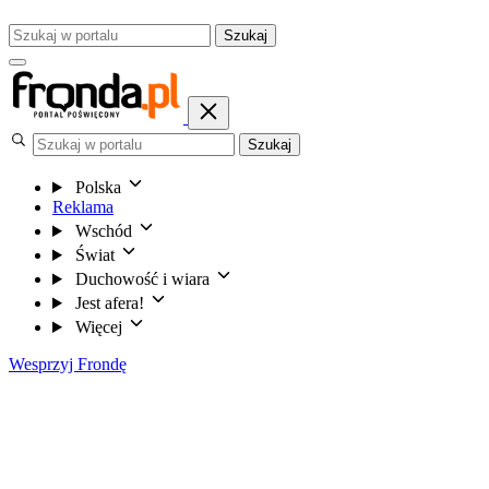
Szukaj
Szukaj
Polska
Reklama
Wschód
Świat
Duchowość i wiara
Jest afera!
Więcej
Wesprzyj Frondę