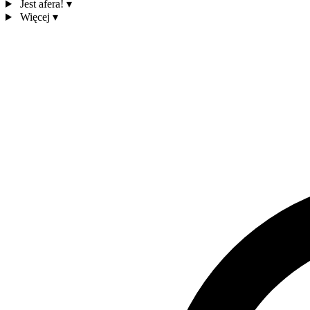
Jest afera!
▾
Więcej
▾