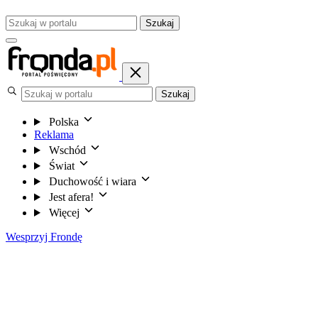
Szukaj
Szukaj
Polska
Reklama
Wschód
Świat
Duchowość i wiara
Jest afera!
Więcej
Wesprzyj Frondę