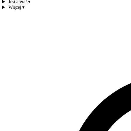
Jest afera!
▾
Więcej
▾