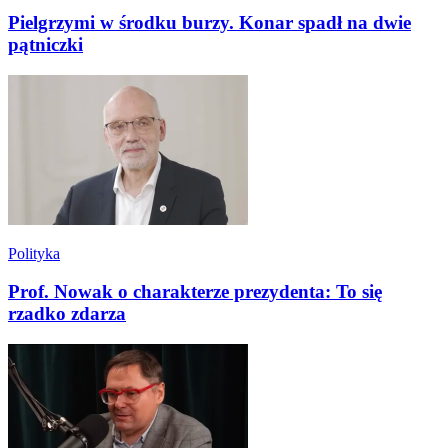
Pielgrzymi w środku burzy. Konar spadł na dwie
pątniczki
Polityka
Prof. Nowak o charakterze prezydenta: To się
rzadko zdarza