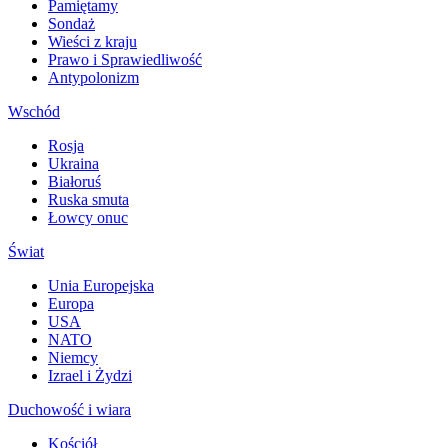
Pamiętamy
Sondaż
Wieści z kraju
Prawo i Sprawiedliwość
Antypolonizm
Wschód
Rosja
Ukraina
Białoruś
Ruska smuta
Łowcy onuc
Świat
Unia Europejska
Europa
USA
NATO
Niemcy
Izrael i Żydzi
Duchowość i wiara
Kościół