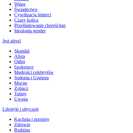
Wiara
Świadectwo
Cywilizacja śmierci
Czasy końca
Prześladowanie chrześcijan
Ideologia gender
Jest afera!
Skandal
Afera
Odlot
Szokujące
Mądrości celebrytów
Sodoma i Gomora
Mocne
Zobacz
Taśmy
Uwaga
Lifestyle i obyczaje
Kuchnia i przepisy
Zdrowie
Rodzina