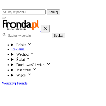
Szukaj
Szukaj
Polska
Reklama
Wschód
Świat
Duchowość i wiara
Jest afera!
Więcej
Wesprzyj Frondę