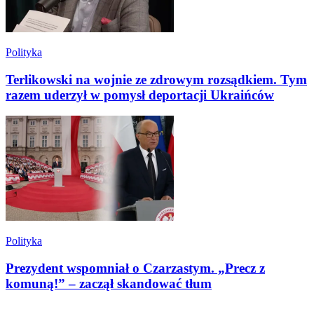
Polityka
Terlikowski na wojnie ze zdrowym rozsądkiem. Tym
razem uderzył w pomysł deportacji Ukraińców
Polityka
Prezydent wspomniał o Czarzastym. „Precz z
komuną!” – zaczął skandować tłum