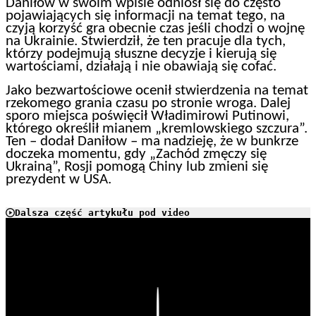
Daniłow w swoim wpisie odniósł się do często
pojawiających się informacji na temat tego, na
czyją korzyść gra obecnie czas jeśli chodzi o wojnę
na Ukrainie. Stwierdził, że ten pracuje dla tych,
którzy podejmują słuszne decyzje i kierują się
wartościami, działają i nie obawiają się cofać.
Jako bezwartościowe ocenił stwierdzenia na temat
rzekomego grania czasu po stronie wroga. Dalej
sporo miejsca poświęcił Władimirowi Putinowi,
którego określił mianem „kremlowskiego szczura”.
Ten – dodał Daniłow – ma nadzieję, że w bunkrze
doczeka momentu, gdy „Zachód zmęczy się
Ukrainą”, Rosji pomogą Chiny lub zmieni się
prezydent w USA.
Dalsza część artykułu pod video