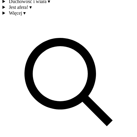
Duchowość i wiara
▾
Jest afera!
▾
Więcej
▾