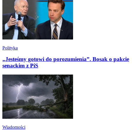
Polityka
„Jesteśmy gotowi do porozumienia”. Bosak o pakcie
senackim z PiS
Wiadomości