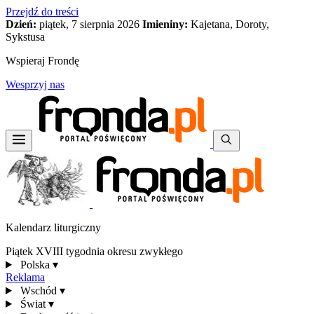
Przejdź do treści
Dzień:
piątek, 7 sierpnia 2026
Imieniny:
Kajetana, Doroty,
Sykstusa
Wspieraj Frondę
Wesprzyj nas
Kalendarz liturgiczny
Piątek XVIII tygodnia okresu zwykłego
Polska
▾
Reklama
Wschód
▾
Świat
▾