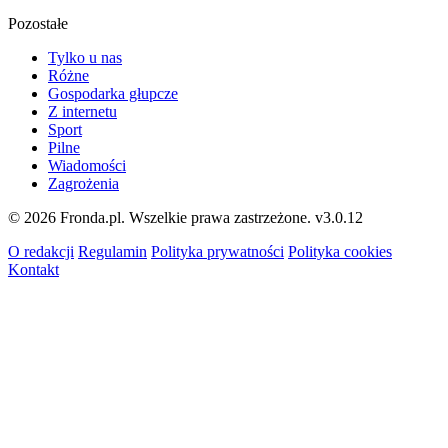
Pozostałe
Tylko u nas
Różne
Gospodarka głupcze
Z internetu
Sport
Pilne
Wiadomości
Zagrożenia
© 2026 Fronda.pl. Wszelkie prawa zastrzeżone.
v3.0.12
O redakcji
Regulamin
Polityka prywatności
Polityka cookies
Kontakt