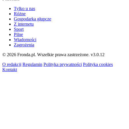
Tylko u nas
Różne
Gospodarka głupcze
Z internetu
Sport
Pilne
Wiadomości
Zagrożenia
© 2026 Fronda.pl. Wszelkie prawa zastrzeżone.
v3.0.12
O redakcji
Regulamin
Polityka prywatności
Polityka cookies
Kontakt