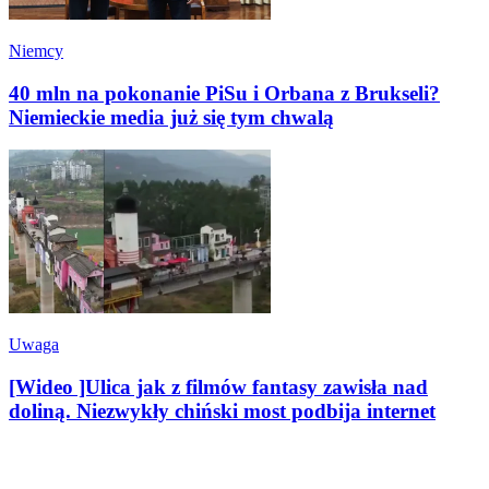
Niemcy
40 mln na pokonanie PiSu i Orbana z Brukseli?
Niemieckie media już się tym chwalą
Uwaga
[Wideo ]Ulica jak z filmów fantasy zawisła nad
doliną. Niezwykły chiński most podbija internet