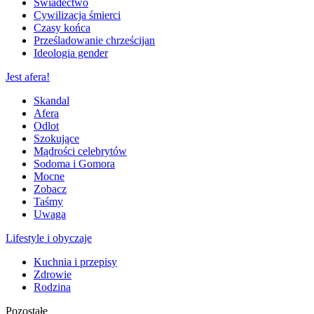
Świadectwo
Cywilizacja śmierci
Czasy końca
Prześladowanie chrześcijan
Ideologia gender
Jest afera!
Skandal
Afera
Odlot
Szokujące
Mądrości celebrytów
Sodoma i Gomora
Mocne
Zobacz
Taśmy
Uwaga
Lifestyle i obyczaje
Kuchnia i przepisy
Zdrowie
Rodzina
Pozostałe