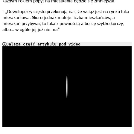
każdym rokiem popyt na mieszkania będzie się zmniejszał.
- „Deweloperzy często przekonują nas, że wciąż jest na rynku luka
mieszkaniowa. Skoro jednak maleje liczba mieszkańców, a
mieszkań przybywa, to luka z pewnością albo się szybko kurczy,
albo… w ogóle jej już nie ma”
Dalsza część artykułu pod video
Play