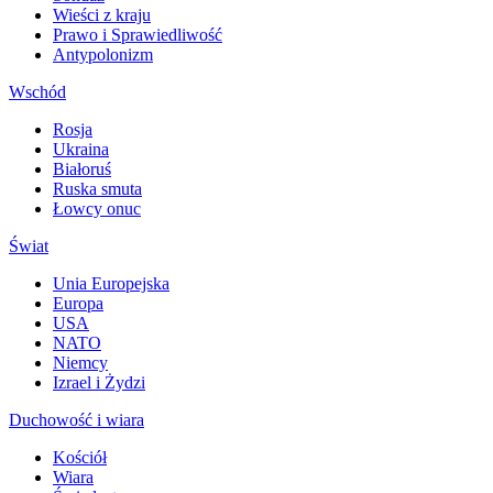
Wieści z kraju
Prawo i Sprawiedliwość
Antypolonizm
Wschód
Rosja
Ukraina
Białoruś
Ruska smuta
Łowcy onuc
Świat
Unia Europejska
Europa
USA
NATO
Niemcy
Izrael i Żydzi
Duchowość i wiara
Kościół
Wiara