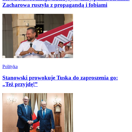
Zacharowa ruszyła z propagandą i fobiami
Polityka
Stanowski prowokuje Tuska do zaproszenia go:
„Też przyjdę!”