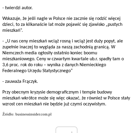
- twierdzi autor.
Wskazuje, że jeśli nagle w Polsce nie zacznie się rodzić więcej
dzieci, to za kilkanaście lat może pojawić się zjawisko „pustych
mieszkań”.
- „U nas ceny mieszkań wciąż rosną i wciąż jest duży popyt, ale
zupełnie inaczej to wygląda za naszą zachodnią granicą. W
Niemczech media ogłosiły ostatnio koniec boomu
mieszkaniowego. Ceny w czwartym kwartale ub.r. spadły tam o
3,6 proc. rok do roku – wynika z danych Niemieckiego
Federalnego Urzędu Statystycznego”
- zauważa Frączyk.
Przy obecnym kryzysie demograficznym i tempie budowy
mieszkań wkrótce może się więc okazać, że również w Polsce stały
wzrost cen mieszkań nie będzie już czymś oczywistym.
Źródło: businessinsider.com.pl