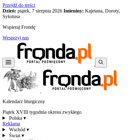
Przejdź do treści
Dzień:
piątek, 7 sierpnia 2026
Imieniny:
Kajetana, Doroty,
Sykstusa
Wspieraj Frondę
Wesprzyj nas
Kalendarz liturgiczny
Piątek XVIII tygodnia okresu zwykłego
Polska
▾
Reklama
Wschód
▾
Świat
▾