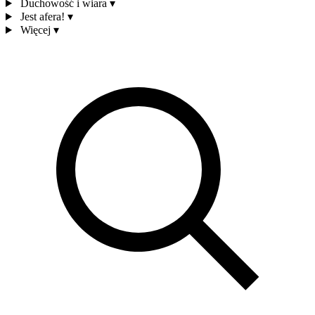
Duchowość i wiara
▾
Jest afera!
▾
Więcej
▾