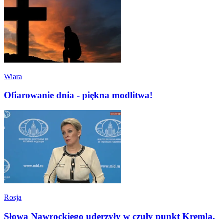
Wiara
Ofiarowanie dnia - piękna modlitwa!
Rosja
Słowa Nawrockiego uderzyły w czuły punkt Kremla.