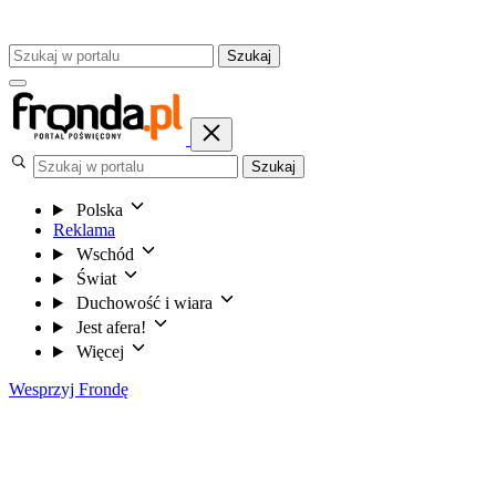
Szukaj
Szukaj
Polska
Reklama
Wschód
Świat
Duchowość i wiara
Jest afera!
Więcej
Wesprzyj Frondę