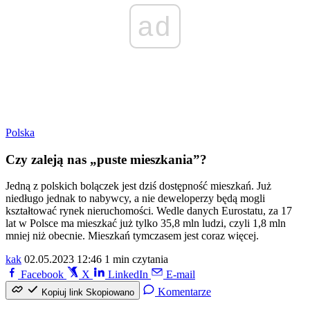
ad
Polska
Czy zaleją nas „puste mieszkania”?
Jedną z polskich bolączek jest dziś dostępność mieszkań. Już
niedługo jednak to nabywcy, a nie deweloperzy będą mogli
kształtować rynek nieruchomości. Wedle danych Eurostatu, za 17
lat w Polsce ma mieszkać już tylko 35,8 mln ludzi, czyli 1,8 mln
mniej niż obecnie. Mieszkań tymczasem jest coraz więcej.
kak
02.05.2023 12:46
1 min czytania
Facebook
X
LinkedIn
E-mail
Komentarze
Kopiuj link
Skopiowano