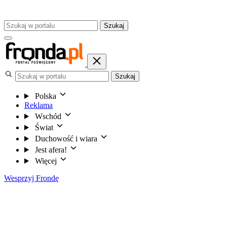
Szukaj
Szukaj
Polska
Reklama
Wschód
Świat
Duchowość i wiara
Jest afera!
Więcej
Wesprzyj Frondę