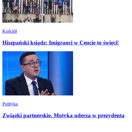
Kościół
Hiszpański ksiądz: Imigranci w Ceucie to święci!
Polityka
Związki partnerskie. Motyka uderza w prezydenta