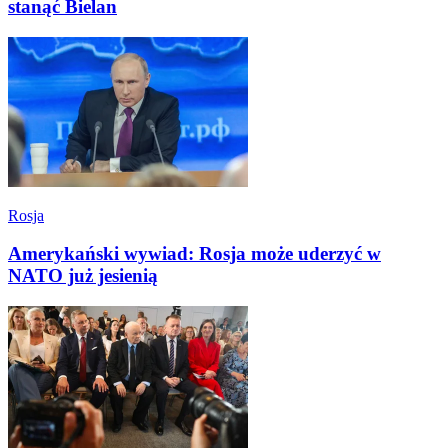
stanąć Bielan
Rosja
Amerykański wywiad: Rosja może uderzyć w
NATO już jesienią