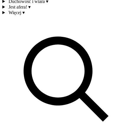
Duchowość i wiara
▾
Jest afera!
▾
Więcej
▾