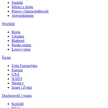
Sondaż
Wieści z kraju
Prawo i Sprawiedliwość
Antypolonizm
Wschód
Rosja
Ukraina
Białoruś
Ruska smuta
Łowcy onuc
Świat
Unia Europejska
Europa
USA
NATO
Niemcy
Izrael i Żydzi
Duchowość i wiara
Kościół