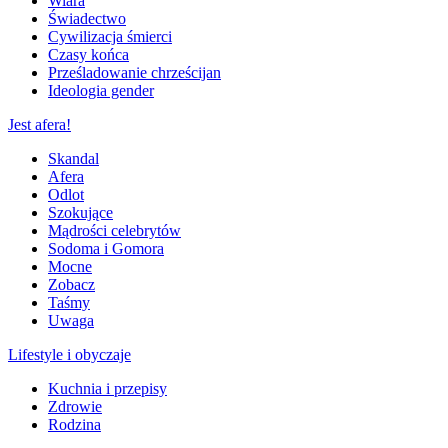
Wiara
Świadectwo
Cywilizacja śmierci
Czasy końca
Prześladowanie chrześcijan
Ideologia gender
Jest afera!
Skandal
Afera
Odlot
Szokujące
Mądrości celebrytów
Sodoma i Gomora
Mocne
Zobacz
Taśmy
Uwaga
Lifestyle i obyczaje
Kuchnia i przepisy
Zdrowie
Rodzina