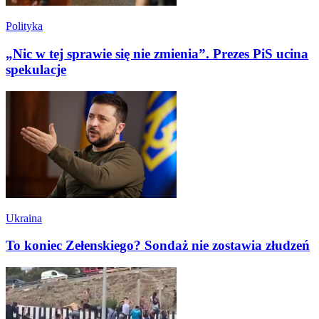
Polityka
„Nic w tej sprawie się nie zmienia”. Prezes PiS ucina
spekulacje
Ukraina
To koniec Zełenskiego? Sondaż nie zostawia złudzeń