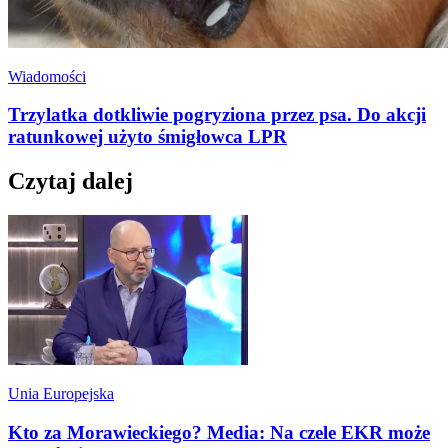
Wiadomości
Trzylatka dotkliwie pogryziona przez psa. Do akcji
ratunkowej użyto śmigłowca LPR
Czytaj dalej
Unia Europejska
Kto za Morawieckiego? Media: Na czele EKR może