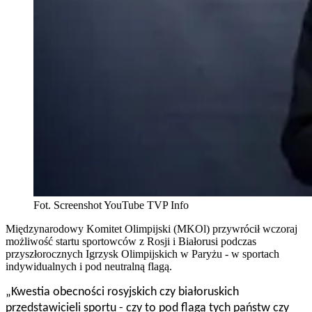
Fot. Screenshot YouTube TVP Info
Międzynarodowy Komitet Olimpijski (MKOl) przywrócił wczoraj
możliwość startu sportowców z Rosji i Białorusi podczas
przyszłorocznych Igrzysk Olimpijskich w Paryżu - w sportach
indywidualnych i pod neutralną flagą.
„Kwestia obecności rosyjskich czy białoruskich
przedstawicieli sportu - czy to pod flagą tych państw czy