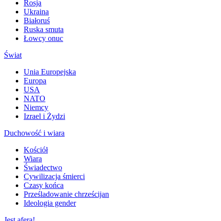
Rosja
Ukraina
Białoruś
Ruska smuta
Łowcy onuc
Świat
Unia Europejska
Europa
USA
NATO
Niemcy
Izrael i Żydzi
Duchowość i wiara
Kościół
Wiara
Świadectwo
Cywilizacja śmierci
Czasy końca
Prześladowanie chrześcijan
Ideologia gender
Jest afera!