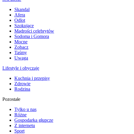
Skandal
Afera
Odlot
Szokujące
Mądrości celebrytów
Sodoma i Gomora
Mocne
Zobacz
Taśmy
Uwaga
Lifestyle i obyczaje
Kuchnia i przepisy
Zdrowie
Rodzina
Pozostałe
Tylko u nas
Różne
Gospodarka głupcze
Z internetu
Sport