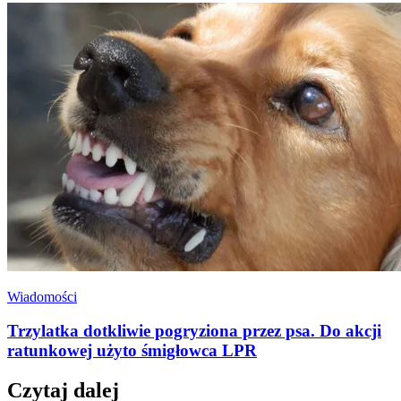
Wiadomości
Trzylatka dotkliwie pogryziona przez psa. Do akcji
ratunkowej użyto śmigłowca LPR
Czytaj dalej