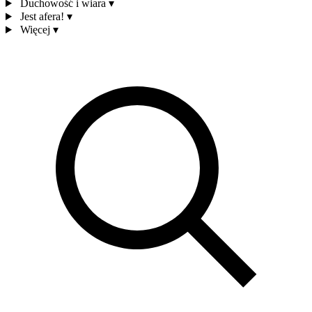
Duchowość i wiara
▾
Jest afera!
▾
Więcej
▾