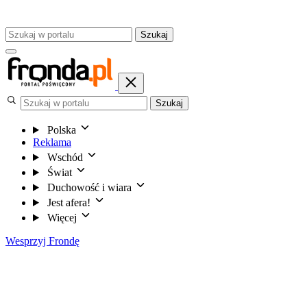
Szukaj
Szukaj
Polska
Reklama
Wschód
Świat
Duchowość i wiara
Jest afera!
Więcej
Wesprzyj Frondę