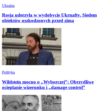
Ukraina
Rosja uderzyła w wydobycie Ukrnafty. Siedem
obiektów uszkodzonych przed zimą
Polityka
Wildstein mocno o „Wyborczej”: Obrzydliwe
ocieplanie wizerunku i „damage control”