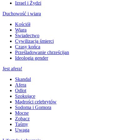
Izrael i Żydzi
Duchowość i wiara
Kościół
Wiara
Świadectwo
Cywilizacja śmierci
Czasy końca
Prześladowanie chrześcijan
Ideologia gender
Jest afera!
Skandal
Afera
Odlot
Szokujące
Mądrości celebrytów
Sodoma i Gomora
Mocne
Zobacz
Taśmy
Uwaga