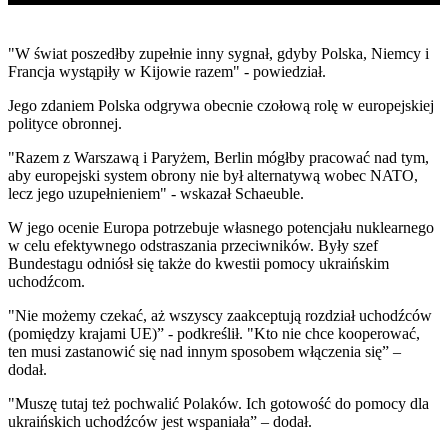
"W świat poszedłby zupełnie inny sygnał, gdyby Polska, Niemcy i
Francja wystąpiły w Kijowie razem" - powiedział.
Jego zdaniem Polska odgrywa obecnie czołową rolę w europejskiej
polityce obronnej.
"Razem z Warszawą i Paryżem, Berlin mógłby pracować nad tym,
aby europejski system obrony nie był alternatywą wobec NATO,
lecz jego uzupełnieniem" - wskazał Schaeuble.
W jego ocenie Europa potrzebuje własnego potencjału nuklearnego
w celu efektywnego odstraszania przeciwników. Były szef
Bundestagu odniósł się także do kwestii pomocy ukraińskim
uchodźcom.
"Nie możemy czekać, aż wszyscy zaakceptują rozdział uchodźców
(pomiędzy krajami UE)” - podkreślił. "Kto nie chce kooperować,
ten musi zastanowić się nad innym sposobem włączenia się” –
dodał.
"Muszę tutaj też pochwalić Polaków. Ich gotowość do pomocy dla
ukraińskich uchodźców jest wspaniała” – dodał.