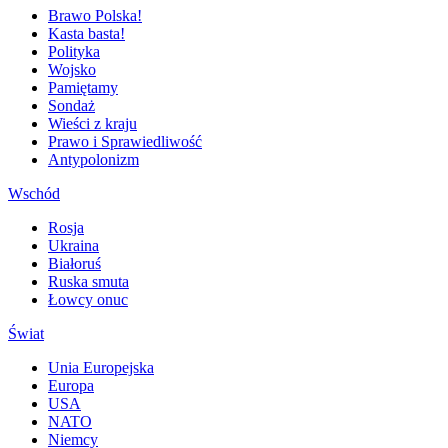
Brawo Polska!
Kasta basta!
Polityka
Wojsko
Pamiętamy
Sondaż
Wieści z kraju
Prawo i Sprawiedliwość
Antypolonizm
Wschód
Rosja
Ukraina
Białoruś
Ruska smuta
Łowcy onuc
Świat
Unia Europejska
Europa
USA
NATO
Niemcy