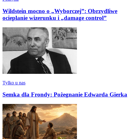
Wildstein mocno o „Wyborczej”: Obrzydliwe
ocieplanie wizerunku i „damage control”
Tylko u nas
Semka dla Frondy: Pożegnanie Edwarda Gierka