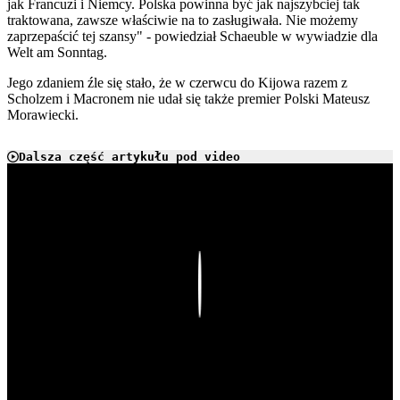
jak Francuzi i Niemcy. Polska powinna być jak najszybciej tak
traktowana, zawsze właściwie na to zasługiwała. Nie możemy
zaprzepaścić tej szansy" - powiedział Schaeuble w wywiadzie dla
Welt am Sonntag.
Jego zdaniem źle się stało, że w czerwcu do Kijowa razem z
Scholzem i Macronem nie udał się także premier Polski Mateusz
Morawiecki.
Dalsza część artykułu pod video
Play