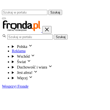
Szukaj
Szukaj
Polska
Reklama
Wschód
Świat
Duchowość i wiara
Jest afera!
Więcej
Wesprzyj Frondę