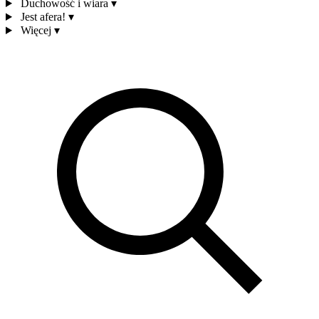
Duchowość i wiara
▾
Jest afera!
▾
Więcej
▾