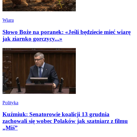
Wiara
Słowo Boże na poranek: «Jeśli będziecie mieć wiarę
jak ziarnko gorczycy...»
Polityka
Kuźmiuk: Senatorowie koalicji 13 grudnia
zachowali się wobec Polaków jak szatniarz z filmu
„Miś”