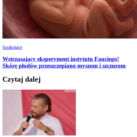
Szokujące
Wstrząsający eksperyment instytutu Fauciego!
Skórę płodów przeszczepiano myszom i szczurom
Czytaj dalej