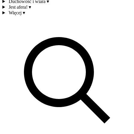
Duchowość i wiara
▾
Jest afera!
▾
Więcej
▾