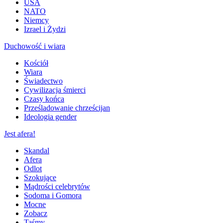
USA
NATO
Niemcy
Izrael i Żydzi
Duchowość i wiara
Kościół
Wiara
Świadectwo
Cywilizacja śmierci
Czasy końca
Prześladowanie chrześcijan
Ideologia gender
Jest afera!
Skandal
Afera
Odlot
Szokujące
Mądrości celebrytów
Sodoma i Gomora
Mocne
Zobacz
Taśmy