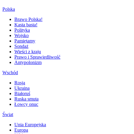
Polska
Brawo Polska!
Kasta basta!
Polityka
Wojsko
Pamiętamy
Sondaż
Wieści z kraju
Prawo i Sprawiedliwość
Antypolonizm
Wschód
Rosja
Ukraina
Białoruś
Ruska smuta
Łowcy onuc
Świat
Unia Europejska
Europa