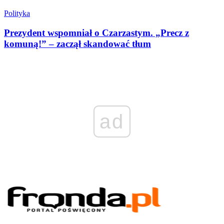
Polityka
Prezydent wspomniał o Czarzastym. „Precz z
komuną!” – zaczął skandować tłum
ad