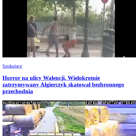
Szokujące
Horror na ulicy Walencji. Wielokrotnie
zatrzymywany Algierczyk skatował bezbronnego
przechodnia