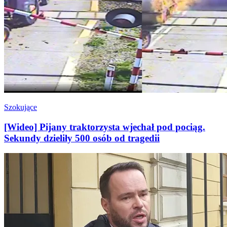
Szokujące
[Wideo] Pijany traktorzysta wjechał pod pociąg.
Sekundy dzieliły 500 osób od tragedii