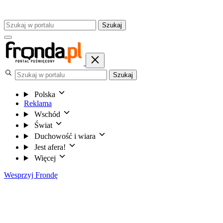
Szukaj
Szukaj
Polska
Reklama
Wschód
Świat
Duchowość i wiara
Jest afera!
Więcej
Wesprzyj Frondę