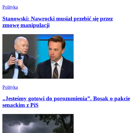
Polityka
Stanowski: Nawrocki musiał przebić się przez
zmowę manipulacji
Polityka
„Jesteśmy gotowi do porozumienia”. Bosak o pakcie
senackim z PiS