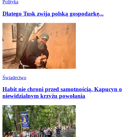
Polityka
Dlatego Tusk zwija polską gospodarkę...
Świadectwo
Habit nie chroni przed samotnością. Kapucyn o
niewidzialnym krzyżu powołania