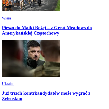
Wiara
Pieszo do Matki Bożej – z Great Meadows do
Amerykańskiej Częstochowy
Ukraina
Już trzech kontrkandydatów może wygrać z
Zełenskim