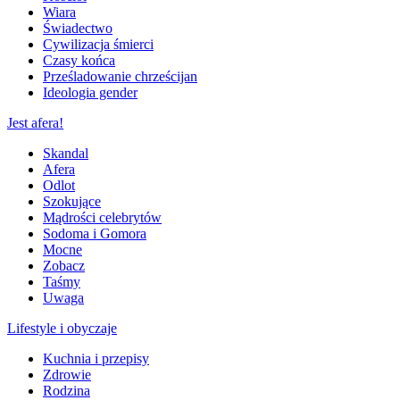
Wiara
Świadectwo
Cywilizacja śmierci
Czasy końca
Prześladowanie chrześcijan
Ideologia gender
Jest afera!
Skandal
Afera
Odlot
Szokujące
Mądrości celebrytów
Sodoma i Gomora
Mocne
Zobacz
Taśmy
Uwaga
Lifestyle i obyczaje
Kuchnia i przepisy
Zdrowie
Rodzina