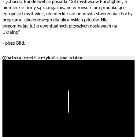
- „Chociaż Bundeswehra posiada 138 myśliwców Eurofighter, a
niemieckie firmy są zaangażowane w konsorcjum produkujące
europejski myśliwiec, niemiecki rząd odmawia stworzenia choćby
programu szkoleniowego dla ukraińskich pilotów. Nie
wspominając już o ewentualnych przyszłych dostawach na
Ukrainę”
- pisze Bild.
Dalsza część artykułu pod video
Play