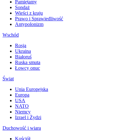
Pamiętamy
Sondaż
Wieści z kraju
Prawo i Sprawiedliwość
Antypolonizm
Wschód
Rosja
Ukraina
Białoruś
Ruska smuta
Łowcy onuc
Świat
Unia Europejska
Europa
USA
NATO
Niemcy
Izrael i Żydzi
Duchowość i wiara
Kościół