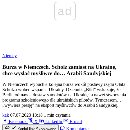
ad
Niemcy
Burza w Niemczech. Scholz zamiast na Ukrainę,
chce wysłać myśliwce do… Arabii Saudyjskiej
W Niemczech wybuchła kolejna burza wokół postawy rządu Olafa
Scholza wobec wsparcia Ukrainy. Dziennik „Bild” wskazuje, że
Berlin odmawia dostaw samolotów na Ukrainę, a nawet stworzenia
programu szkoleniowego dla ukraińskich pilotów. Tymczasem…
„wywiera presję” na eksport myśliwców do Arabii Saudyjskiej.
kak
07.07.2023 13:18
1 min czytania
Facebook
X
LinkedIn
E-mail
Komentarze
Kopiuj link
Skopiowano