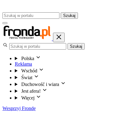
Szukaj
Szukaj
Polska
Reklama
Wschód
Świat
Duchowość i wiara
Jest afera!
Więcej
Wesprzyj Frondę