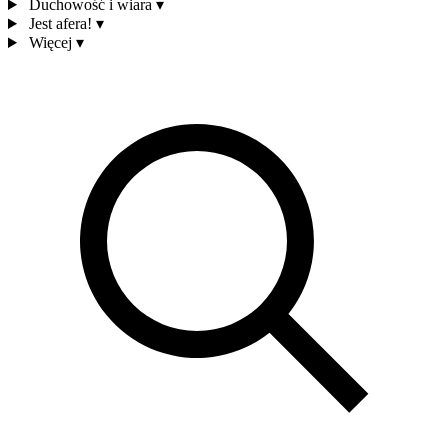
Duchowość i wiara
▾
Jest afera!
▾
Więcej
▾