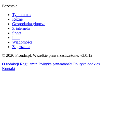
Pozostałe
Tylko u nas
Różne
Gospodarka głupcze
Z internetu
Sport
Pilne
Wiadomości
Zagrożenia
© 2026 Fronda.pl. Wszelkie prawa zastrzeżone.
v3.0.12
O redakcji
Regulamin
Polityka prywatności
Polityka cookies
Kontakt