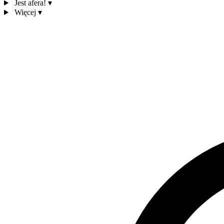
Jest afera!
▾
Więcej
▾