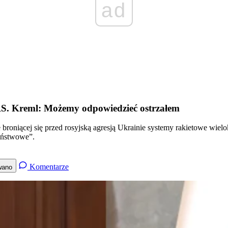
ad
S. Kreml: Możemy odpowiedzieć ostrzałem
aże broniącej się przed rosyjską agresją Ukrainie systemy rakietowe w
państwowe”.
Komentarze
wano