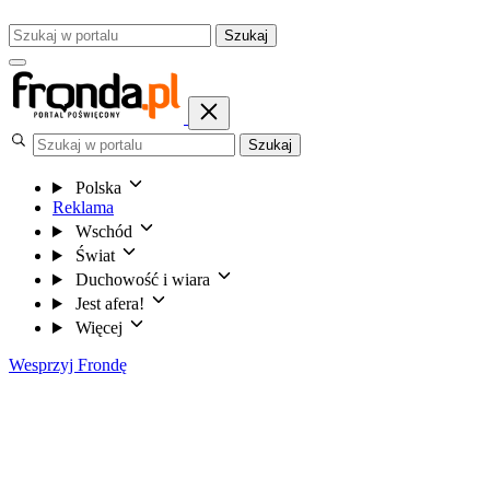
Szukaj
Szukaj
Polska
Reklama
Wschód
Świat
Duchowość i wiara
Jest afera!
Więcej
Wesprzyj Frondę