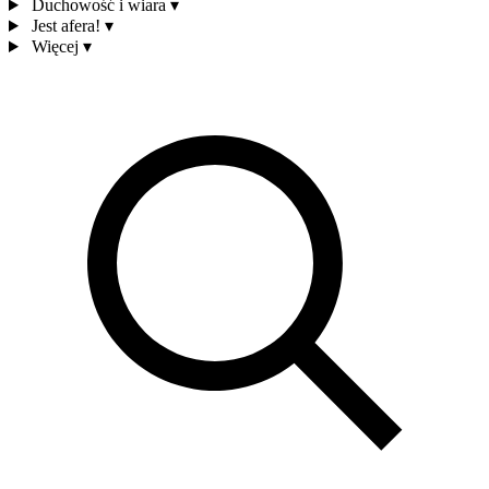
Duchowość i wiara
▾
Jest afera!
▾
Więcej
▾