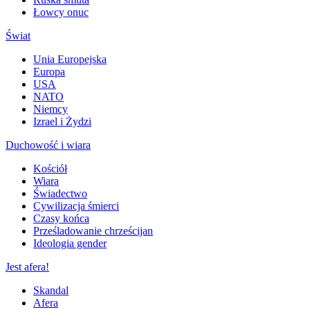
Łowcy onuc
Świat
Unia Europejska
Europa
USA
NATO
Niemcy
Izrael i Żydzi
Duchowość i wiara
Kościół
Wiara
Świadectwo
Cywilizacja śmierci
Czasy końca
Prześladowanie chrześcijan
Ideologia gender
Jest afera!
Skandal
Afera