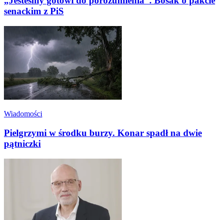
„Jesteśmy gotowi do porozumienia”. Bosak o pakcie
senackim z PiS
Wiadomości
Pielgrzymi w środku burzy. Konar spadł na dwie
pątniczki