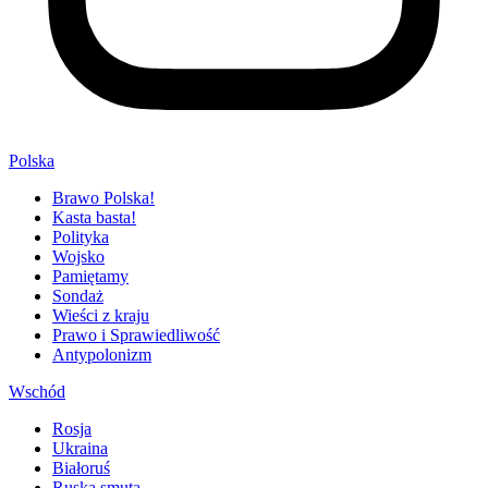
Polska
Brawo Polska!
Kasta basta!
Polityka
Wojsko
Pamiętamy
Sondaż
Wieści z kraju
Prawo i Sprawiedliwość
Antypolonizm
Wschód
Rosja
Ukraina
Białoruś
Ruska smuta