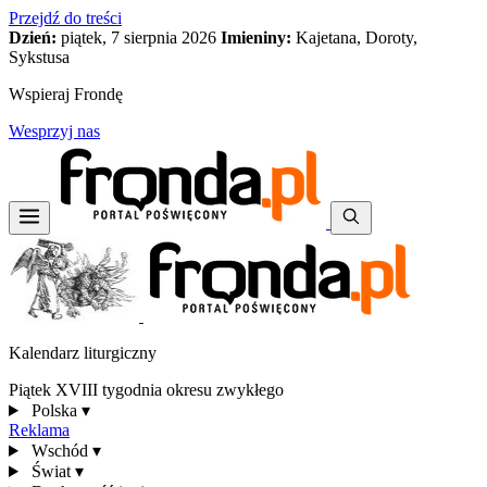
Przejdź do treści
Dzień:
piątek, 7 sierpnia 2026
Imieniny:
Kajetana, Doroty,
Sykstusa
Wspieraj Frondę
Wesprzyj nas
Kalendarz liturgiczny
Piątek XVIII tygodnia okresu zwykłego
Polska
▾
Reklama
Wschód
▾
Świat
▾