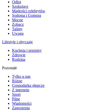
Odlot
Szokujące
Mądrości celebrytów
Sodoma i Gomora
Mocne
Zobacz
Taśmy
Uwaga
Lifestyle i obyczaje
Kuchnia i przepisy
Zdrowie
Rodzina
Pozostałe
Tylko u nas
Różne
Gospodarka głupcze
Z internetu
Sport
Pilne
Wiadomości
Zagrożenia