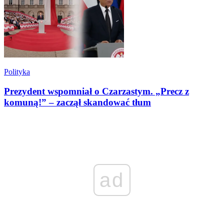
Polityka
Prezydent wspomniał o Czarzastym. „Precz z
komuną!” – zaczął skandować tłum
ad