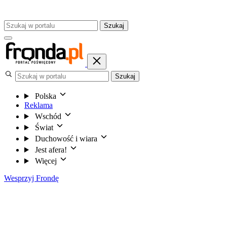
Szukaj
Szukaj
Polska
Reklama
Wschód
Świat
Duchowość i wiara
Jest afera!
Więcej
Wesprzyj Frondę