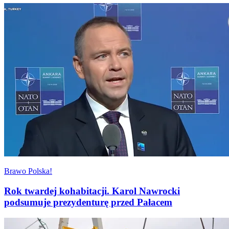
Brawo Polska!
Rok twardej kohabitacji. Karol Nawrocki
podsumuje prezydenturę przed Pałacem