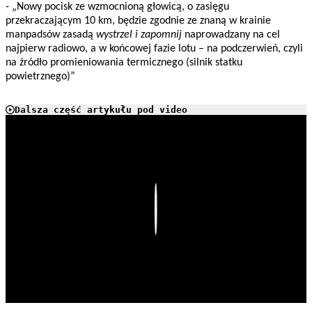
- „Nowy pocisk ze wzmocnioną głowicą, o zasięgu
przekraczającym 10 km, będzie zgodnie ze znaną w krainie
manpadsów zasadą
wystrzel i zapomnij
naprowadzany na cel
najpierw radiowo, a w końcowej fazie lotu – na podczerwień, czyli
na źródło promieniowania termicznego (silnik statku
powietrznego)”
Dalsza część artykułu pod video
Play