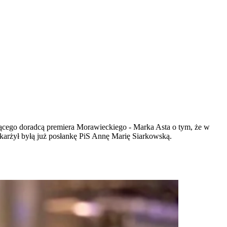
ędącego doradcą premiera Morawieckiego - Marka Asta o tym, że w
karżył byłą już posłankę PiS Annę Marię Siarkowską.