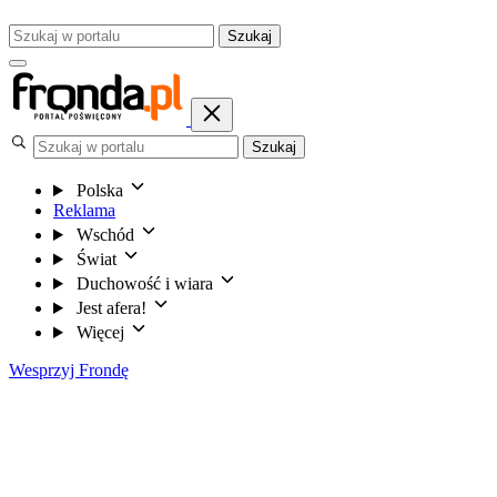
Szukaj
Szukaj
Polska
Reklama
Wschód
Świat
Duchowość i wiara
Jest afera!
Więcej
Wesprzyj Frondę