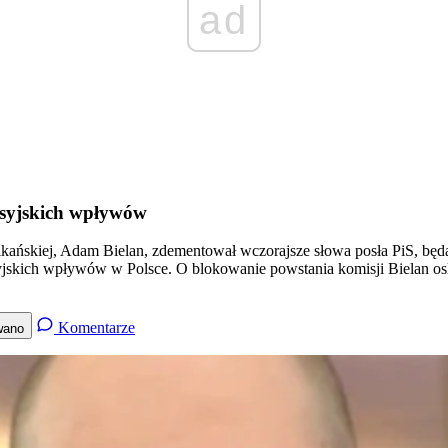
ad
rosyjskich wpływów
blikańskiej, Adam Bielan, zdementował wczorajsze słowa posła PiS, b
syjskich wpływów w Polsce. O blokowanie powstania komisji Bielan os
Komentarze
wano