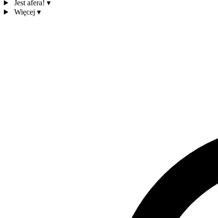
Jest afera!
▾
Więcej
▾