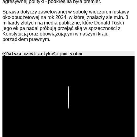
agresywnej polityki - podkreśliła była premier.
Sprawa dotyczy zawetowanej w sobotę wieczorem ustawy
okołobudżetowej na rok 2024, w której znalazły się m.in. 3
miliardy złotych na media publiczne, które Donald Tusk i
jego ekipa nadal próbują przejąć siłą w sprzeczności z
Konstytucją oraz obowiązującym w naszym kraju
porządkiem prawnym.
Dalsza część artykułu pod video
Play