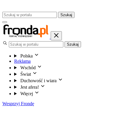
Szukaj
Szukaj
Polska
Reklama
Wschód
Świat
Duchowość i wiara
Jest afera!
Więcej
Wesprzyj Frondę