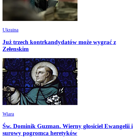
Ukraina
Już trzech kontrkandydatów może wygrać z
Zełenskim
Wiara
Św. Dominik Guzman. Wierny głosiciel Ewangelii i
surowy pogromca heretyków