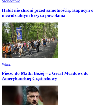
Świadectwo
Habit nie chroni przed samotnością. Kapucyn o
niewidzialnym krzyżu powołania
Wiara
Pieszo do Matki Bożej – z Great Meadows do
Amerykańskiej Częstochowy