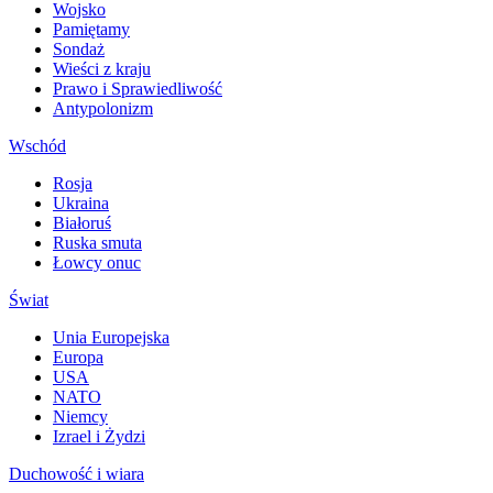
Wojsko
Pamiętamy
Sondaż
Wieści z kraju
Prawo i Sprawiedliwość
Antypolonizm
Wschód
Rosja
Ukraina
Białoruś
Ruska smuta
Łowcy onuc
Świat
Unia Europejska
Europa
USA
NATO
Niemcy
Izrael i Żydzi
Duchowość i wiara