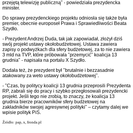
przejętą telewizję publiczną" - powiedziała prezydencka
minister.
Do sprawy prezydenckiego projektu odniosła się także była
premier, obecnie europoseł Prawa i Sprawiedliwości Beata
Szydło.
- Prezydent Andrzej Duda, tak jak zapowiadał, złożył dziś
swój projekt ustawy okołobudżetowej. Ustawa zawiera
zapisy o podwyżkach dla sfery budżetowej, za to nie zawiera
3 mld na TVP, które próbowała "przemycić" koalicja 13
grudnia" - napisała na portalu X Szydło.
Dodała też, że prezydent był "brutalnie i bezzasadnie
atakowany za weto ustawy okołobudżetowej".
- "Czas, by politycy koalicji 13 grudnia przeprosili Prezydenta
RP, zabrali się do pracy i szybko przegłosowali prezydencki
projekt. Jeśli tego nie zrobią, to znaczy, że koalicja 13
grudnia bierze pracowników sfery budżetowej na
zakładników swojej agresywnej polityki" – czytamy dalej we
wpisie polityk PiS.
Źródło: pap, x, fronda.pl