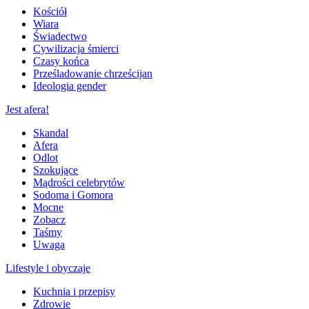
Kościół
Wiara
Świadectwo
Cywilizacja śmierci
Czasy końca
Prześladowanie chrześcijan
Ideologia gender
Jest afera!
Skandal
Afera
Odlot
Szokujące
Mądrości celebrytów
Sodoma i Gomora
Mocne
Zobacz
Taśmy
Uwaga
Lifestyle i obyczaje
Kuchnia i przepisy
Zdrowie