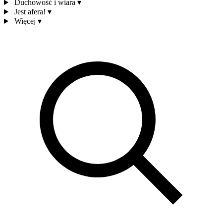
Duchowość i wiara
▾
Jest afera!
▾
Więcej
▾