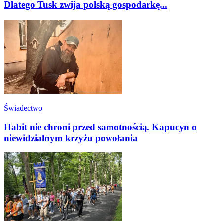
Dlatego Tusk zwija polską gospodarkę...
Świadectwo
Habit nie chroni przed samotnością. Kapucyn o
niewidzialnym krzyżu powołania