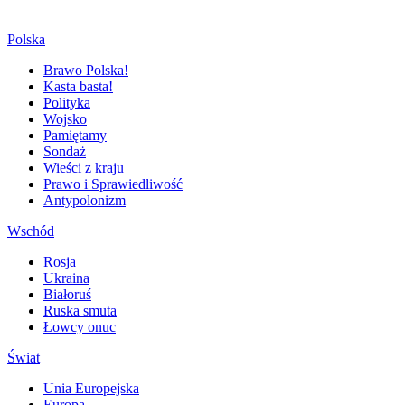
Polska
Brawo Polska!
Kasta basta!
Polityka
Wojsko
Pamiętamy
Sondaż
Wieści z kraju
Prawo i Sprawiedliwość
Antypolonizm
Wschód
Rosja
Ukraina
Białoruś
Ruska smuta
Łowcy onuc
Świat
Unia Europejska
Europa