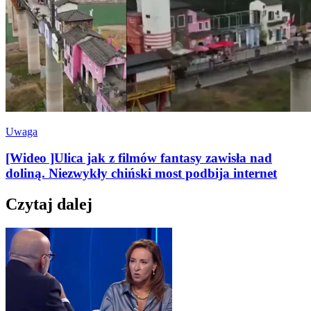
Uwaga
[Wideo ]Ulica jak z filmów fantasy zawisła nad
doliną. Niezwykły chiński most podbija internet
Czytaj dalej