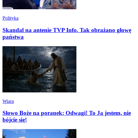
Polityka
Skandal na antenie TVP Info. Tak obrażano głowę
państwa
Wiara
Słowo Boże na poranek: Odwagi! To Ja jestem, nie
bójcie się!