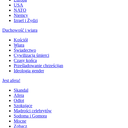
USA
NATO
Niemcy
Izrael i Żydzi
Duchowość i wiara
Kościół
Wiara
Świadectwo
Cywilizacja śmierci
Czasy końca
Prześladowanie chrześcijan
Ideologia gender
Jest afera!
Skandal
Afera
Odlot
Szokujące
Mądrości celebrytów
Sodoma i Gomora
Mocne
Zobacz