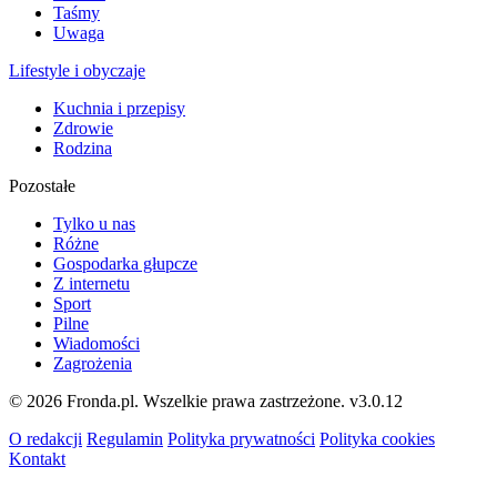
Taśmy
Uwaga
Lifestyle i obyczaje
Kuchnia i przepisy
Zdrowie
Rodzina
Pozostałe
Tylko u nas
Różne
Gospodarka głupcze
Z internetu
Sport
Pilne
Wiadomości
Zagrożenia
© 2026 Fronda.pl. Wszelkie prawa zastrzeżone.
v3.0.12
O redakcji
Regulamin
Polityka prywatności
Polityka cookies
Kontakt