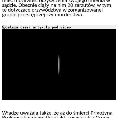
mieć możliwość oczyszczenia swojego imienia w
sądzie. Obecnie ciąży na nim 20 zarzutów, w tym
te dotyczące przywództwa w zorganizowanej
grupie przestępczej czy morderstwa.
Dalsza część artykułu pod video
Play
Władze uważają także, że aż do śmierci Prigożyna
Bożkow utrzymywał kontakt z przywódcą Grupy