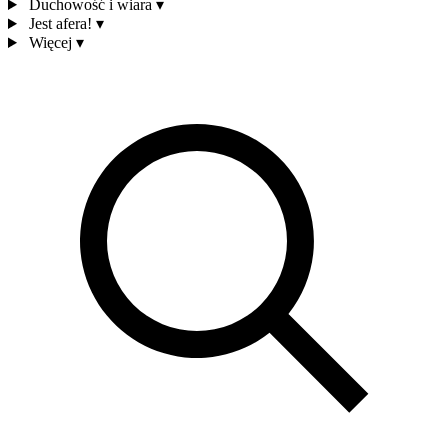
Duchowość i wiara
▾
Jest afera!
▾
Więcej
▾