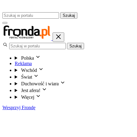
Szukaj
Szukaj
Polska
Reklama
Wschód
Świat
Duchowość i wiara
Jest afera!
Więcej
Wesprzyj Frondę