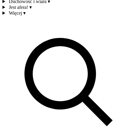
Duchowość i wiara
▾
Jest afera!
▾
Więcej
▾