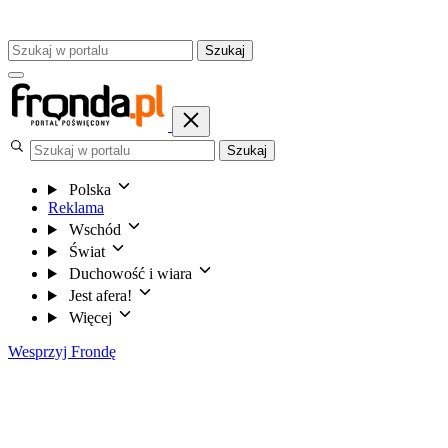
Szukaj
Szukaj
Polska
Reklama
Wschód
Świat
Duchowość i wiara
Jest afera!
Więcej
Wesprzyj Frondę