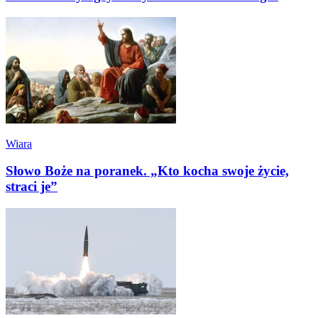
Wiara
Słowo Boże na poranek. „Kto kocha swoje życie,
straci je”