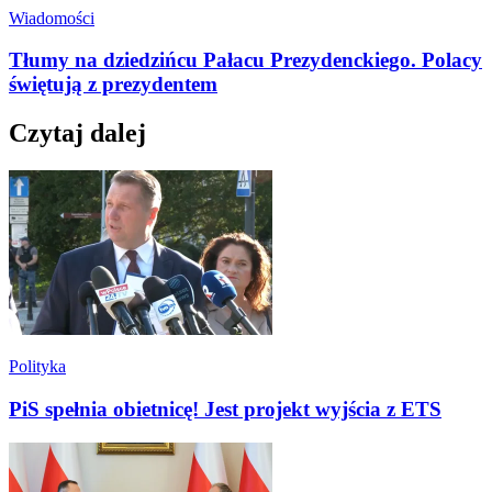
Wiadomości
Tłumy na dziedzińcu Pałacu Prezydenckiego. Polacy
świętują z prezydentem
Czytaj dalej
Polityka
PiS spełnia obietnicę! Jest projekt wyjścia z ETS