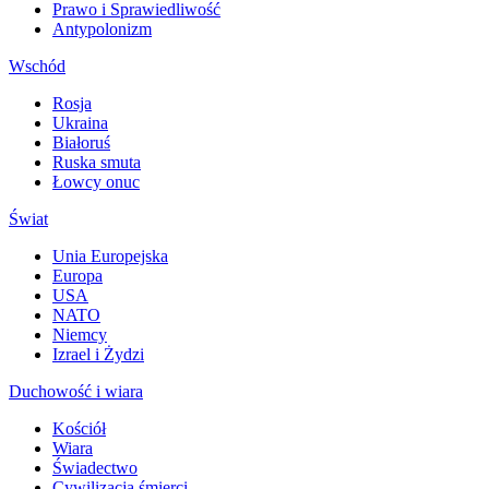
Prawo i Sprawiedliwość
Antypolonizm
Wschód
Rosja
Ukraina
Białoruś
Ruska smuta
Łowcy onuc
Świat
Unia Europejska
Europa
USA
NATO
Niemcy
Izrael i Żydzi
Duchowość i wiara
Kościół
Wiara
Świadectwo
Cywilizacja śmierci