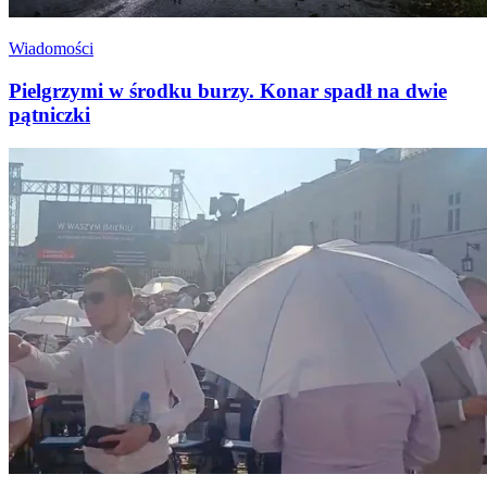
Wiadomości
Pielgrzymi w środku burzy. Konar spadł na dwie
pątniczki