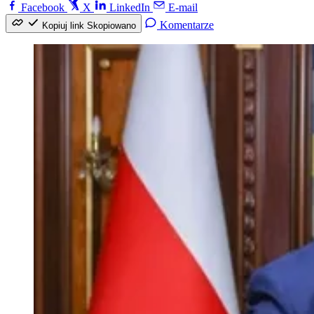
Facebook
X
LinkedIn
E-mail
Komentarze
Kopiuj link
Skopiowano