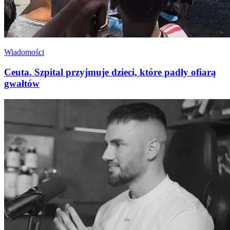
Wiadomości
Ceuta. Szpital przyjmuje dzieci, które padły ofiarą
gwałtów