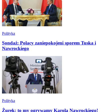
Polityka
Sondaż: Polacy zaniepokojeni sporem Tuska i
Nawrockiego
Polityka
Żurek: to my ogrywamy Karola Nawrockiego!