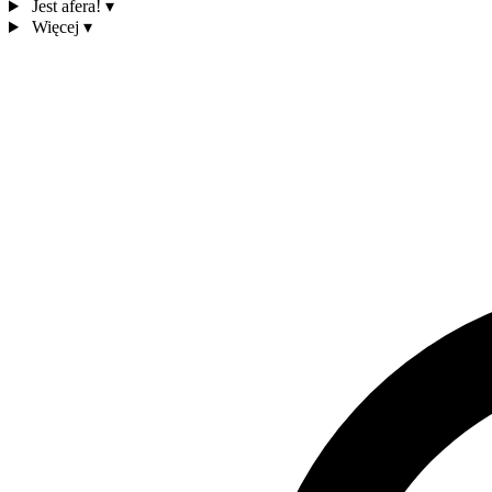
Jest afera!
▾
Więcej
▾