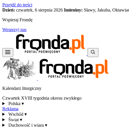
Przejdź do treści
Dzień:
czwartek, 6 sierpnia 2026
Imieniny:
Sławy, Jakuba, Oktawia
Wspieraj Frondę
Wesprzyj nas
Kalendarz liturgiczny
Czwartek XVIII tygodnia okresu zwykłego
Polska
▾
Reklama
Wschód
▾
Świat
▾
Duchowość i wiara
▾