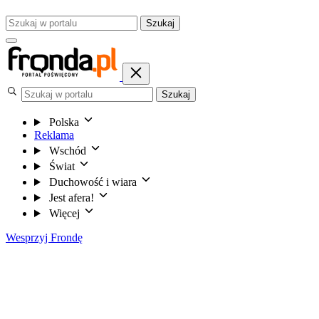
Szukaj
Szukaj
Polska
Reklama
Wschód
Świat
Duchowość i wiara
Jest afera!
Więcej
Wesprzyj Frondę