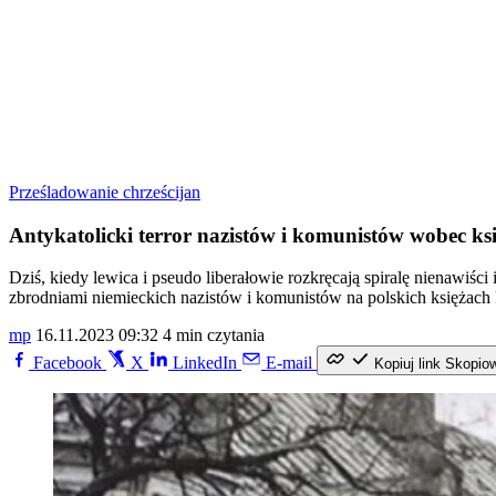
Prześladowanie chrześcijan
Antykatolicki terror nazistów i komunistów wobec ks
Dziś, kiedy lewica i pseudo liberałowie rozkręcają spiralę nienawi
zbrodniami niemieckich nazistów i komunistów na polskich księżach k
mp
16.11.2023 09:32
4 min czytania
Facebook
X
LinkedIn
E-mail
Kopiuj link
Skopio