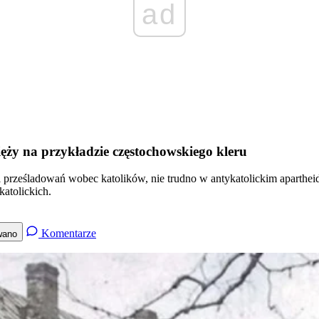
ad
ięży na przykładzie częstochowskiego kleru
ści i prześladowań wobec katolików, nie trudno w antykatolickim apart
atolickich.
Komentarze
wano