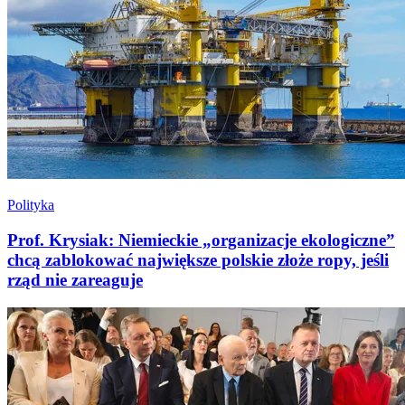
Polityka
Prof. Krysiak: Niemieckie „organizacje ekologiczne”
chcą zablokować największe polskie złoże ropy, jeśli
rząd nie zareaguje