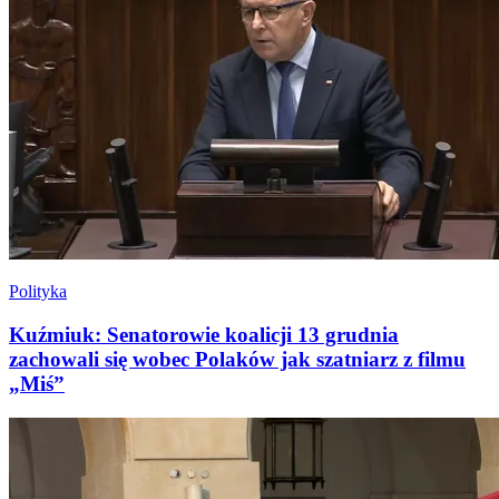
Polityka
Kuźmiuk: Senatorowie koalicji 13 grudnia
zachowali się wobec Polaków jak szatniarz z filmu
„Miś”