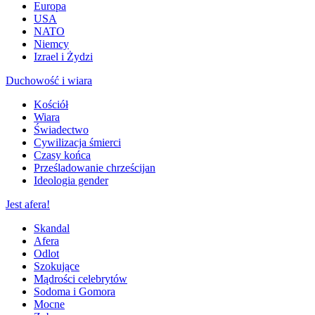
Europa
USA
NATO
Niemcy
Izrael i Żydzi
Duchowość i wiara
Kościół
Wiara
Świadectwo
Cywilizacja śmierci
Czasy końca
Prześladowanie chrześcijan
Ideologia gender
Jest afera!
Skandal
Afera
Odlot
Szokujące
Mądrości celebrytów
Sodoma i Gomora
Mocne