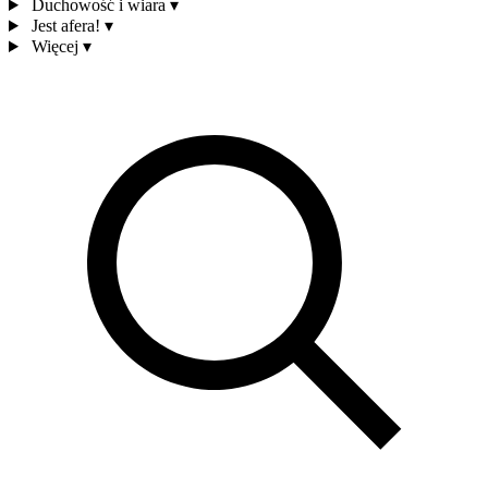
Duchowość i wiara
▾
Jest afera!
▾
Więcej
▾