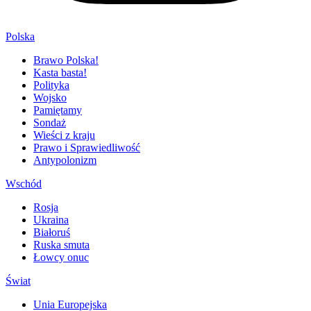
Polska
Brawo Polska!
Kasta basta!
Polityka
Wojsko
Pamiętamy
Sondaż
Wieści z kraju
Prawo i Sprawiedliwość
Antypolonizm
Wschód
Rosja
Ukraina
Białoruś
Ruska smuta
Łowcy onuc
Świat
Unia Europejska