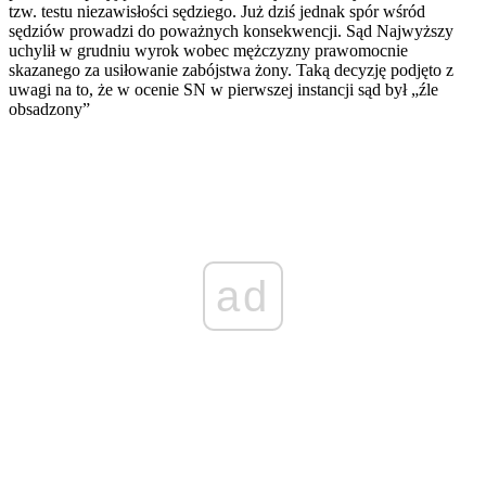
tzw. testu niezawisłości sędziego. Już dziś jednak spór wśród
sędziów prowadzi do poważnych konsekwencji. Sąd Najwyższy
uchylił w grudniu wyrok wobec mężczyzny prawomocnie
skazanego za usiłowanie zabójstwa żony. Taką decyzję podjęto z
uwagi na to, że w ocenie SN w pierwszej instancji sąd był „źle
obsadzony”
ad