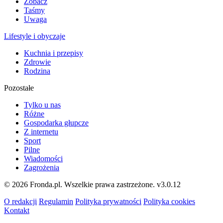
Zobacz
Taśmy
Uwaga
Lifestyle i obyczaje
Kuchnia i przepisy
Zdrowie
Rodzina
Pozostałe
Tylko u nas
Różne
Gospodarka głupcze
Z internetu
Sport
Pilne
Wiadomości
Zagrożenia
© 2026 Fronda.pl. Wszelkie prawa zastrzeżone.
v3.0.12
O redakcji
Regulamin
Polityka prywatności
Polityka cookies
Kontakt