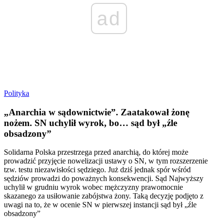
ad
Polityka
„Anarchia w sądownictwie”. Zaatakował żonę
nożem. SN uchylił wyrok, bo… sąd był „źle
obsadzony”
Solidarna Polska przestrzega przed anarchią, do której może
prowadzić przyjęcie nowelizacji ustawy o SN, w tym rozszerzenie
tzw. testu niezawisłości sędziego. Już dziś jednak spór wśród
sędziów prowadzi do poważnych konsekwencji. Sąd Najwyższy
uchylił w grudniu wyrok wobec mężczyzny prawomocnie
skazanego za usiłowanie zabójstwa żony. Taką decyzję podjęto z
uwagi na to, że w ocenie SN w pierwszej instancji sąd był „źle
obsadzony”