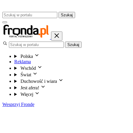
Szukaj
Szukaj
Polska
Reklama
Wschód
Świat
Duchowość i wiara
Jest afera!
Więcej
Wesprzyj Frondę