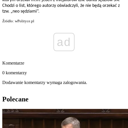
którym orzekał m.in. jeden z inicjatorów tzw. buntu sędziów SN.
Chodzi o list, którego autorzy oświadczyli, że nie będą orzekać z
tzw. „neo sędziami”.
Źródło: wPolityce.pl
ad
Komentarze
0 komentarzy
Dodawanie komentarzy wymaga zalogowania.
Polecane