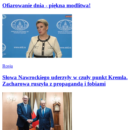
Ofiarowanie dnia - piękna modlitwa!
Rosja
Słowa Nawrockiego uderzyły w czuły punkt Kremla.
Zacharowa ruszyła z propagandą i fobiami