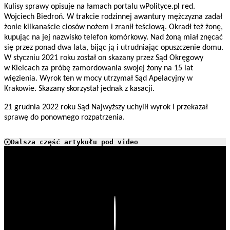
Kulisy sprawy opisuje na łamach portalu wPolityce.pl red.
Wojciech Biedroń. W trakcie rodzinnej awantury mężczyzna zadał
żonie kilkanaście ciosów nożem i zranił teściową. Okradł też żonę,
kupując na jej nazwisko telefon komórkowy. Nad żoną miał znęcać
się przez ponad dwa lata, bijąc ją i utrudniając opuszczenie domu.
W styczniu 2021 roku został on skazany przez Sąd Okręgowy
w Kielcach za próbę zamordowania swojej żony na 15 lat
więzienia. Wyrok ten w mocy utrzymał Sąd Apelacyjny w
Krakowie. Skazany skorzystał jednak z kasacji.
21 grudnia 2022 roku Sąd Najwyższy uchylił wyrok i przekazał
sprawę do ponownego rozpatrzenia.
Dalsza część artykułu pod video
Play