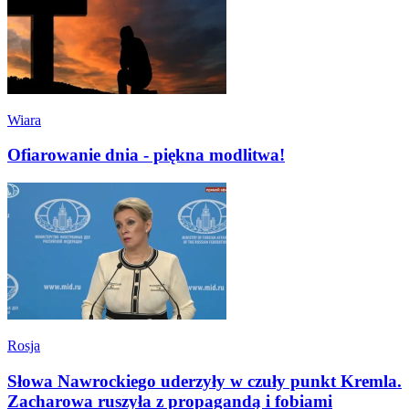
Wiara
Ofiarowanie dnia - piękna modlitwa!
Rosja
Słowa Nawrockiego uderzyły w czuły punkt Kremla.
Zacharowa ruszyła z propagandą i fobiami