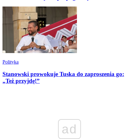
Polityka
Stanowski prowokuje Tuska do zaproszenia go:
„Też przyjdę!”
ad