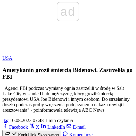
ad
USA
Amerykanin groził śmiercią Bidenowi. Zastrzeliła go
FBI
"Agenci FBI podczas wymiany ognia zastrzelili w środę w Salt
Lake City w stanie Utah mężczyznę, który groził śmiercią
prezydentowi USA Joe Bidenowi i innym osobom. Do strzelaniny
doszło podczas próby wręczenia podejrzanemu nakazu rewizji i
aresztowania" - poinformowała telewizja ABC News.
jkg
10.08.2023 07:48
1 min czytania
Facebook
X
LinkedIn
E-mail
Komentarze
Kopiuj link
Skopiowano