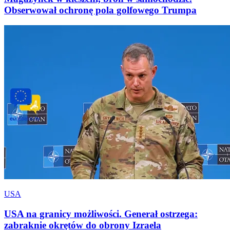
Obserwował ochronę pola golfowego Trumpa
USA
USA na granicy możliwości. Generał ostrzega:
zabraknie okrętów do obrony Izraela