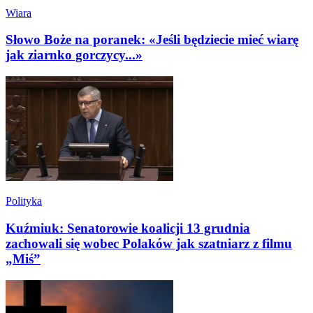
Wiara
Słowo Boże na poranek: «Jeśli będziecie mieć wiarę
jak ziarnko gorczycy...»
Polityka
Kuźmiuk: Senatorowie koalicji 13 grudnia
zachowali się wobec Polaków jak szatniarz z filmu
„Miś”