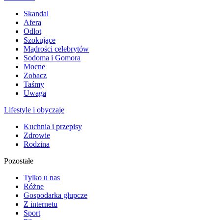
Skandal
Afera
Odlot
Szokujące
Mądrości celebrytów
Sodoma i Gomora
Mocne
Zobacz
Taśmy
Uwaga
Lifestyle i obyczaje
Kuchnia i przepisy
Zdrowie
Rodzina
Pozostałe
Tylko u nas
Różne
Gospodarka głupcze
Z internetu
Sport