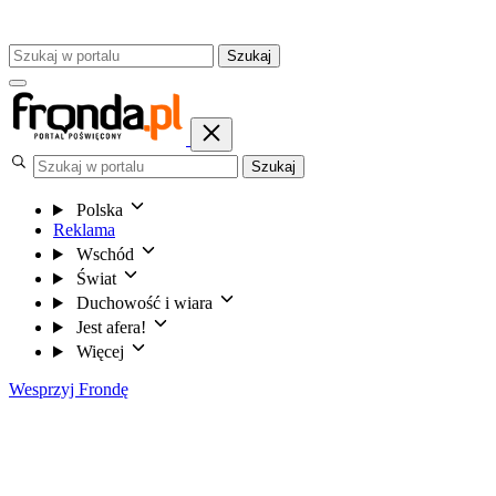
Szukaj
Szukaj
Polska
Reklama
Wschód
Świat
Duchowość i wiara
Jest afera!
Więcej
Wesprzyj Frondę