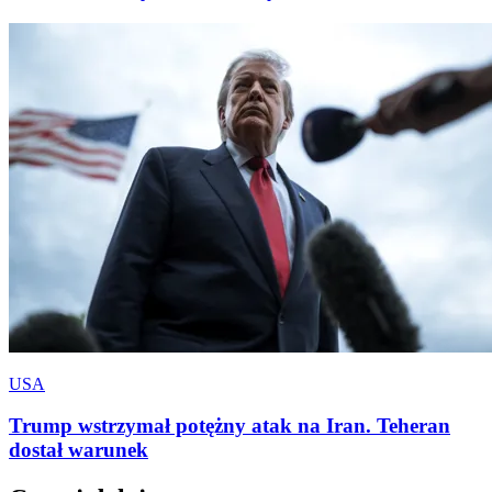
USA
Trump wstrzymał potężny atak na Iran. Teheran
dostał warunek