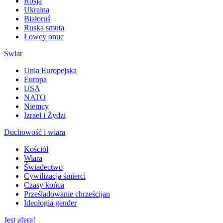
Rosja
Ukraina
Białoruś
Ruska smuta
Łowcy onuc
Świat
Unia Europejska
Europa
USA
NATO
Niemcy
Izrael i Żydzi
Duchowość i wiara
Kościół
Wiara
Świadectwo
Cywilizacja śmierci
Czasy końca
Prześladowanie chrześcijan
Ideologia gender
Jest afera!