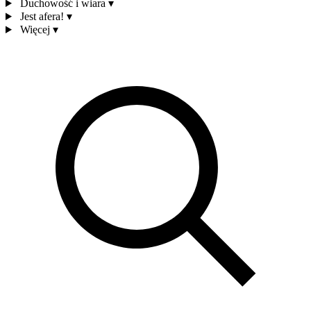
Duchowość i wiara
▾
Jest afera!
▾
Więcej
▾