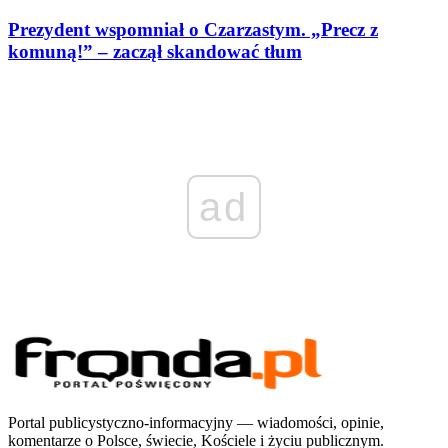
Prezydent wspomniał o Czarzastym. „Precz z
komuną!” – zaczął skandować tłum
ad
Portal publicystyczno-informacyjny — wiadomości, opinie,
komentarze o Polsce, świecie, Kościele i życiu publicznym.