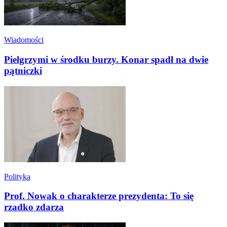
Wiadomości
Pielgrzymi w środku burzy. Konar spadł na dwie
pątniczki
Polityka
Prof. Nowak o charakterze prezydenta: To się
rzadko zdarza