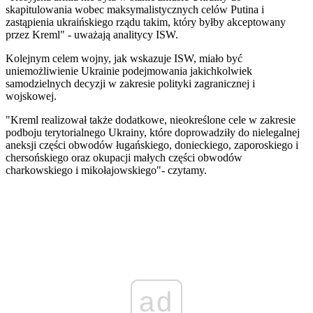
skapitulowania wobec maksymalistycznych celów Putina i
zastąpienia ukraińskiego rządu takim, który byłby akceptowany
przez Kreml" - uważają analitycy ISW.
Kolejnym celem wojny, jak wskazuje ISW, miało być
uniemożliwienie Ukrainie podejmowania jakichkolwiek
samodzielnych decyzji w zakresie polityki zagranicznej i
wojskowej.
"Kreml realizował także dodatkowe, nieokreślone cele w zakresie
podboju terytorialnego Ukrainy, które doprowadziły do ​​nielegalnej
aneksji części obwodów ługańskiego, donieckiego, zaporoskiego i
chersońskiego oraz okupacji małych części obwodów
charkowskiego i mikołajowskiego"- czytamy.
ad