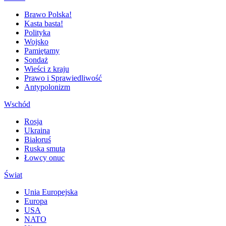
Brawo Polska!
Kasta basta!
Polityka
Wojsko
Pamiętamy
Sondaż
Wieści z kraju
Prawo i Sprawiedliwość
Antypolonizm
Wschód
Rosja
Ukraina
Białoruś
Ruska smuta
Łowcy onuc
Świat
Unia Europejska
Europa
USA
NATO