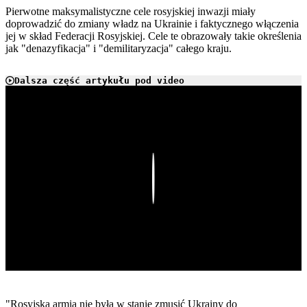
Pierwotne maksymalistyczne cele rosyjskiej inwazji miały
doprowadzić do zmiany władz na Ukrainie i faktycznego włączenia
jej w skład Federacji Rosyjskiej. Cele te obrazowały takie określenia
jak "denazyfikacja" i "demilitaryzacja" całego kraju.
Dalsza część artykułu pod video
Play
"Rosyjska armia nie była w stanie zmusić Ukrainy do