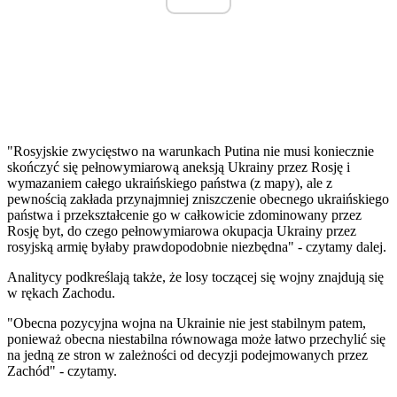
"Rosyjskie zwycięstwo na warunkach Putina nie musi koniecznie
skończyć się pełnowymiarową aneksją Ukrainy przez Rosję i
wymazaniem całego ukraińskiego państwa (z mapy), ale z
pewnością zakłada przynajmniej zniszczenie obecnego ukraińskiego
państwa i przekształcenie go w całkowicie zdominowany przez
Rosję byt, do czego pełnowymiarowa okupacja Ukrainy przez
rosyjską armię byłaby prawdopodobnie niezbędna" - czytamy dalej.
Analitycy podkreślają także, że losy toczącej się wojny znajdują się
w rękach Zachodu.
"Obecna pozycyjna wojna na Ukrainie nie jest stabilnym patem,
ponieważ obecna niestabilna równowaga może łatwo przechylić się
na jedną ze stron w zależności od decyzji podejmowanych przez
Zachód" - czytamy.