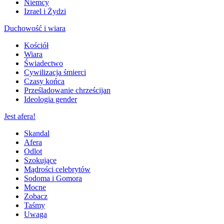
Niemcy
Izrael i Żydzi
Duchowość i wiara
Kościół
Wiara
Świadectwo
Cywilizacja śmierci
Czasy końca
Prześladowanie chrześcijan
Ideologia gender
Jest afera!
Skandal
Afera
Odlot
Szokujące
Mądrości celebrytów
Sodoma i Gomora
Mocne
Zobacz
Taśmy
Uwaga