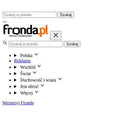
Szukaj
Szukaj
Polska
Reklama
Wschód
Świat
Duchowość i wiara
Jest afera!
Więcej
Wesprzyj Frondę