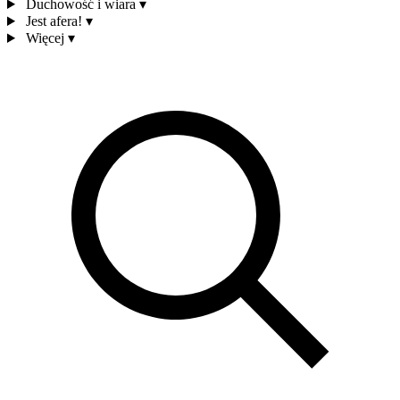
Duchowość i wiara
▾
Jest afera!
▾
Więcej
▾