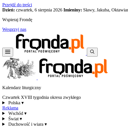
Przejdź do treści
Dzień:
czwartek, 6 sierpnia 2026
Imieniny:
Sławy, Jakuba, Oktawia
Wspieraj Frondę
Wesprzyj nas
Kalendarz liturgiczny
Czwartek XVIII tygodnia okresu zwykłego
Polska
▾
Reklama
Wschód
▾
Świat
▾
Duchowość i wiara
▾