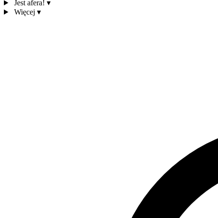
Jest afera!
▾
Więcej
▾