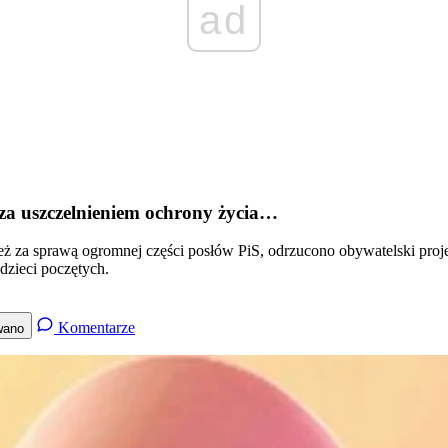
ad
 za uszczelnieniem ochrony życia…
 za sprawą ogromnej części posłów PiS, odrzucono obywatelski projek
dzieci poczętych.
Komentarze
wano