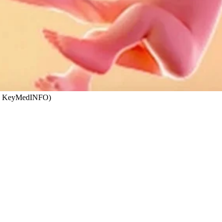
ube KeyMedINFO)