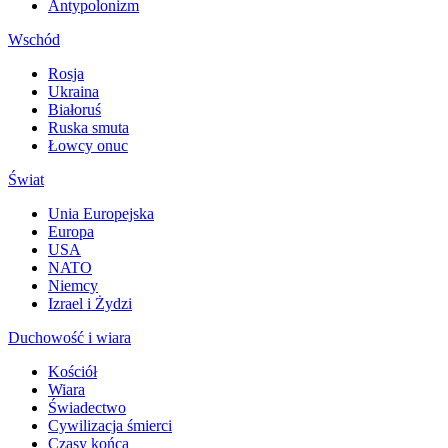
Antypolonizm
Wschód
Rosja
Ukraina
Białoruś
Ruska smuta
Łowcy onuc
Świat
Unia Europejska
Europa
USA
NATO
Niemcy
Izrael i Żydzi
Duchowość i wiara
Kościół
Wiara
Świadectwo
Cywilizacja śmierci
Czasy końca