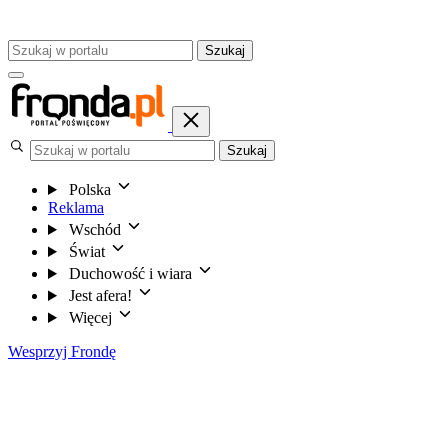
Szukaj
Szukaj
Polska
Reklama
Wschód
Świat
Duchowość i wiara
Jest afera!
Więcej
Wesprzyj Frondę