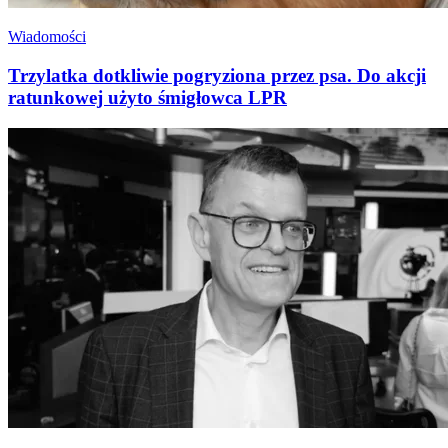
Wiadomości
Trzylatka dotkliwie pogryziona przez psa. Do akcji
ratunkowej użyto śmigłowca LPR