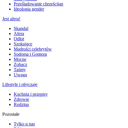
Prześladowanie chrześcijan
Ideologia gender
Jest afera!
Skandal
Afera
Odlot
Szokujące
Mądrości celebrytów
Sodoma i Gomora
Mocne
Zobacz
Taśmy
Uwaga
Lifestyle i obyczaje
Kuchnia i przepisy
Zdrowie
Rodzina
Pozostałe
Tylko u nas