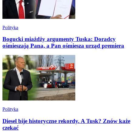
Polityka
Bogucki miażdży argumenty Tuska: Doradcy
ośmieszają Pana, a Pan ośmiesza urząd premiera
Polityka
Diesel bije historyczne rekordy. A Tusk? Znów każe
czekać