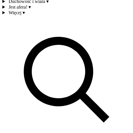
Duchowość i wiara
▾
Jest afera!
▾
Więcej
▾