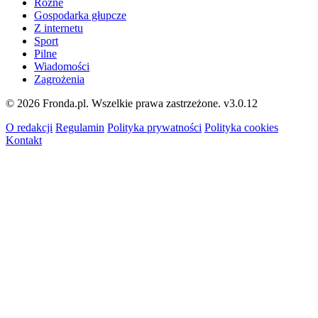
Różne
Gospodarka głupcze
Z internetu
Sport
Pilne
Wiadomości
Zagrożenia
© 2026 Fronda.pl. Wszelkie prawa zastrzeżone.
v3.0.12
O redakcji
Regulamin
Polityka prywatności
Polityka cookies
Kontakt