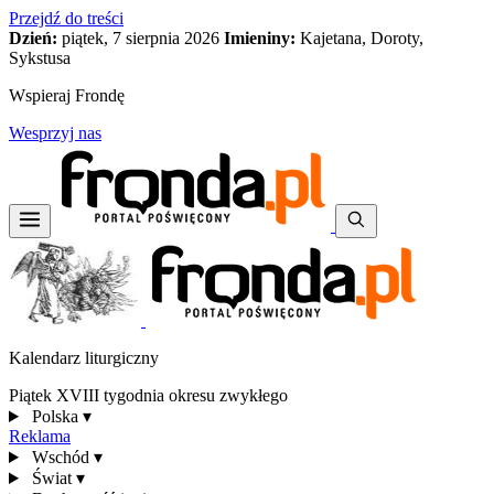
Przejdź do treści
Dzień:
piątek, 7 sierpnia 2026
Imieniny:
Kajetana, Doroty,
Sykstusa
Wspieraj Frondę
Wesprzyj nas
Kalendarz liturgiczny
Piątek XVIII tygodnia okresu zwykłego
Polska
▾
Reklama
Wschód
▾
Świat
▾