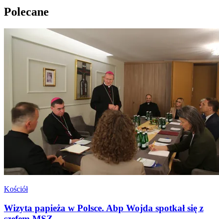
Polecane
Kościół
Wizyta papieża w Polsce. Abp Wojda spotkał się z
szefem MSZ