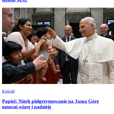
Kościół
Papież: Niech pielgrzymowanie na Jasną Górę
umocni wiarę i nadzieję