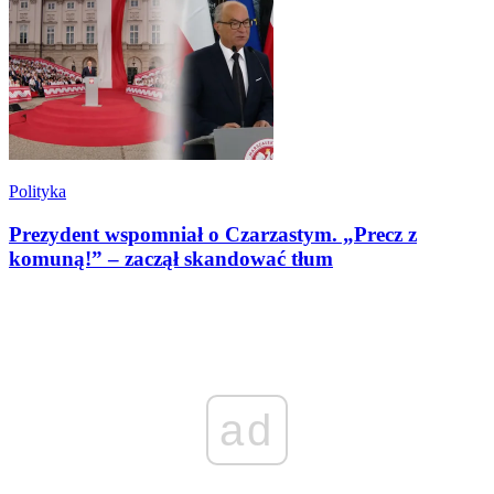
Polityka
Prezydent wspomniał o Czarzastym. „Precz z
komuną!” – zaczął skandować tłum
ad