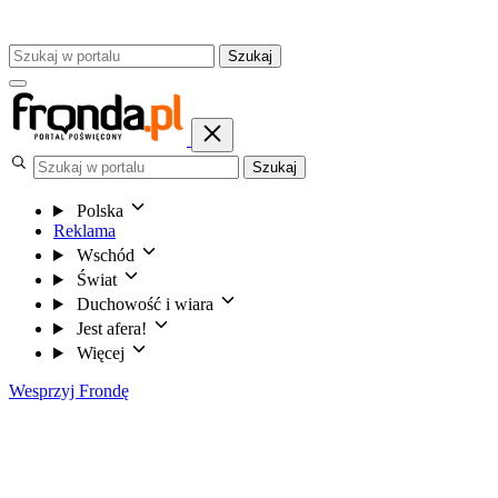
Szukaj
Szukaj
Polska
Reklama
Wschód
Świat
Duchowość i wiara
Jest afera!
Więcej
Wesprzyj Frondę