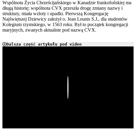
Wspólnota Życia Chrześcijańskiego w Kanadzie frankofońskiej ma
długą historię; wspólnota CVX przeszła drogę zmiany nazwy i
struktury, miała wzloty i upadki. Pierwszą Kongregację
Najświętszej Dziewicy założył o. Jean Leunis S.J., dla studentów
Kolegium rzymskiego, w 1563 roku. Był to początek kongregacji
maryjnych, zwanych aktualnie pod nazwą CVX.
Dalsza część artykułu pod video
Play