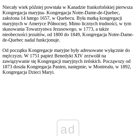
Niecały wiek później powstała w Kanadzie frankofońskiej pierwsza
Kongregacja maryjna- Kongregacja Notre-Dame-de-Quebec,
założona 14 lutego 1657, w Quebecu. Była matką kongregacji
maryjnych w Ameryce Północnej. Mimo licznych trudności, w tym
skasowania Towarzystwa Jezusowego, w 1773, a także
nieobecności jezuitów, od 1800 do 1849, Kongregacja Notre-Dame-
de-Quebec nadal funkcjonuje.
Od początku Kongregacje maryjne były adresowane wyłącznie do
mężczyzn. W 1751 papież Benedykt XIV zezwolił na
zawiązywanie się Kongregacji maryjnych żeńskich. Począwszy od
1873 doszła Kongregacja Panien, następnie, w Montrealu, w 1892,
Kongregacja Dzieci Maryi.
ad