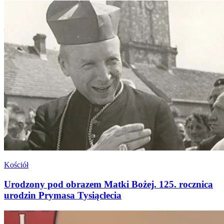
Kościół
Urodzony pod obrazem Matki Bożej. 125. rocznica
urodzin Prymasa Tysiąclecia