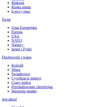
Białoruś
Ruska smuta
Łowcy onuc
Świat
Unia Europejska
Europa
USA
NATO
Niemcy
Izrael i Żydzi
Duchowość i wiara
Kościół
Wiara
Świadectwo
Cywilizacja śmierci
Czasy końca
Prześladowanie chrześcijan
Ideologia gender
Jest afera!