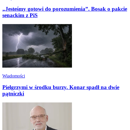
„Jesteśmy gotowi do porozumienia”. Bosak o pakcie
senackim z PiS
Wiadomości
Pielgrzymi w środku burzy. Konar spadł na dwie
pątniczki