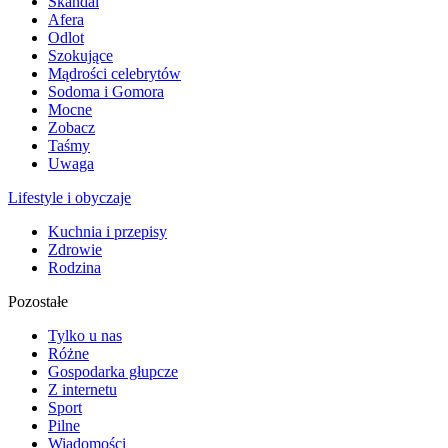
Skandal
Afera
Odlot
Szokujące
Mądrości celebrytów
Sodoma i Gomora
Mocne
Zobacz
Taśmy
Uwaga
Lifestyle i obyczaje
Kuchnia i przepisy
Zdrowie
Rodzina
Pozostałe
Tylko u nas
Różne
Gospodarka głupcze
Z internetu
Sport
Pilne
Wiadomości