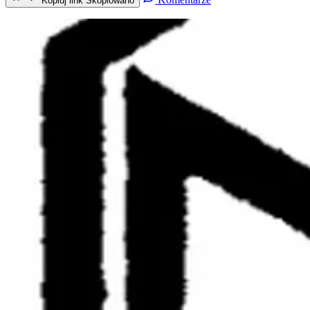
Kopiuj link
Skopiowano