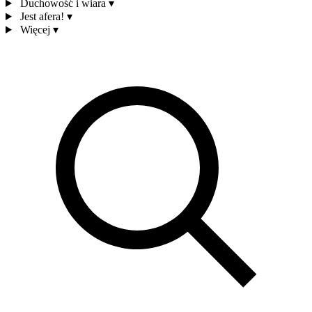
Duchowość i wiara
▾
Jest afera!
▾
Więcej
▾