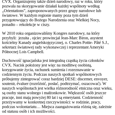
CVX. Organizujemy także dzień narodowy, raz w roku, który
pozwala na skorygowanie działań każdej wspólnoty według
„Orientations”, zaproponowanych przez grupy narodowe lub
światowe. W każdym regionie mamy poza tym dzień
przygotowujący do Bożego Narodzenia oraz Wielkiej Nocy,
ponadto – rekolekcje w ciszy.
W 2010 roku organizowaliśmy Kongres narodowy, na który
przybyli: jezuita , ojciec prowincjał Jean-Marc Biron, asystent
kościelny Kanady angielskojęzycznej, o. Charles Pottie- Pâté S.J.,
sekretarz światowej rady wykonawczej i reprezentant Ameryki
Północnej Lois Campbell.
Duchowość ignacjańska jest integralną cząstką życia członków
CVX. Nacisk położony jest więc na modlitwę osobistą,
korygowanie życia, rachunek sumienia i rozeznawanie w
codziennym życiu. Podczas naszych spotkań wspólnotowych
próbujemy zintegrować coraz bardziej DESE: discerner, envoyer,
soutenir, évaluer (rozróżnić, posłać, podtrzymać, oszacować). W
naszych wspólnotach jest wielka różnorodność etniczna oraz wieku,
są osoby stanu wolnego i małżonkowie. Większość osób jeszcze
pracuje, inni mają powyżej 80 lat i są emerytami. Codzienność
przeżywamy w konkretnej rzeczywistości: w rodzinie, pracy,
podczas wolontariatu… Miejsca zaangażowania różnią się, zależnie
od statusu osób i ich możliwości.