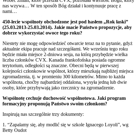
Wobec zmian, które przeszła CVX, pozostała wierność Bogu, który
nas wzywa… W ten sposób Bóg działał i kontynuuje pracę z
nami…
450-lecie wspólnoty obchodzone jest pod hasłem „Rok łaski”
(25.03.2013-25.03.2014). Jakie macie Państwo propozycje, aby
dobrze wykorzystać owoce tego roku?
Niestety nie mogę odpowiedzieć otwarcie teraz na to pytanie, gdyż
aktualnie ekipa pracuje nad szczegółami. We wrześniu tego roku
będzie miała miejsce 2-dniowa sesja, na którą przybędzie wielka
liczba członków CVX. Kanada frankofońska posiada ogromne
terytorium, odległości są znaczne. Obecni będą w pierwszej
kolejności członkowie wspólnot, którzy mieszkają najbliżej miejsca
zgromadzenia, tj. w promieniu 300 kilometrów. Mimo to każda
wspólnota, choćby najbardziej oddalona, wysyła jedną lub dwie
osoby, które przybywają jako rzecznicy na zgromadzenie.
Wspólnotę cechuje duchowość wspólnotowa. Jaki program
formacyjny proponują Państwo swoim członkom?
Inspirują nas szczególnie trzy dokumenty:
1. “Zapalamy się, aby modlić się w szkole Ignacego Loyoli”, wg
Betty Oudot