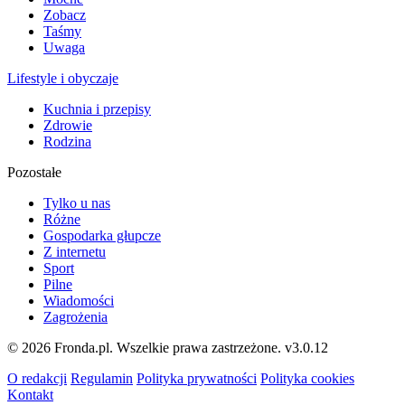
Zobacz
Taśmy
Uwaga
Lifestyle i obyczaje
Kuchnia i przepisy
Zdrowie
Rodzina
Pozostałe
Tylko u nas
Różne
Gospodarka głupcze
Z internetu
Sport
Pilne
Wiadomości
Zagrożenia
© 2026 Fronda.pl. Wszelkie prawa zastrzeżone.
v3.0.12
O redakcji
Regulamin
Polityka prywatności
Polityka cookies
Kontakt