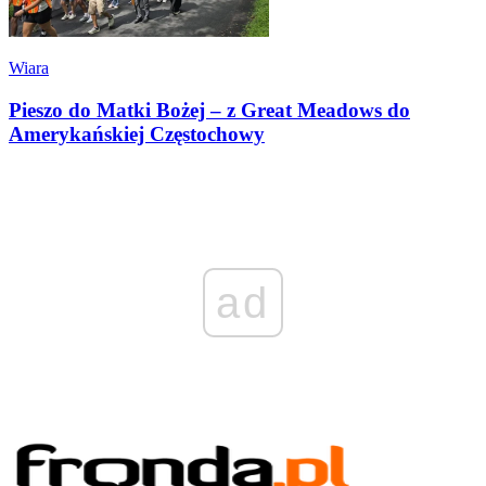
Wiara
Pieszo do Matki Bożej – z Great Meadows do
Amerykańskiej Częstochowy
ad