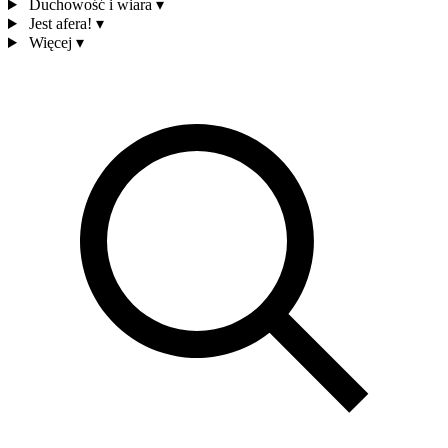
Duchowość i wiara
▾
Jest afera!
▾
Więcej
▾