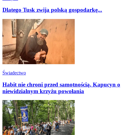
Dlatego Tusk zwija polską gospodarkę...
Świadectwo
Habit nie chroni przed samotnością. Kapucyn o
niewidzialnym krzyżu powołania