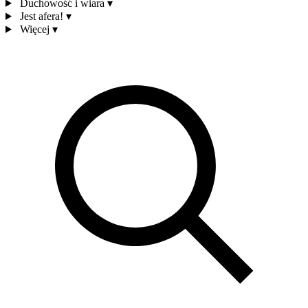
Duchowość i wiara
▾
Jest afera!
▾
Więcej
▾