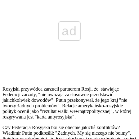
ad
Rosyjski przywódca zarzucił partnerom Rosji, że, stawiając
Federacji zarzuty, "nie uważają za stosowne przedstawić
jakichkolwiek dowodów". Putin przekonywał, że jego kraj "nie
tworzy żadnych problemów". Relacje amerykańsko-rosyjskie
polityk ocenił jako "rezultat walki wewnątrzpolitycznej", w której
rozgrywana jest "karta antyrosyjska".
Czy Federacja Rosyjska boi się obecnie jakichś konfliktów?
Władimir Putin podkreślił: "Żadnych. My się niczego nie boimy".
Poinformował również, że Rosja doskonali swoje uzbrojenie, co jest