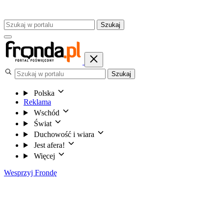
Szukaj
Szukaj
Polska
Reklama
Wschód
Świat
Duchowość i wiara
Jest afera!
Więcej
Wesprzyj Frondę