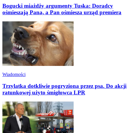
Bogucki miażdży argumenty Tuska: Doradcy
ośmieszają Pana, a Pan ośmiesza urząd premiera
Wiadomości
Trzylatka dotkliwie pogryziona przez psa. Do akcji
ratunkowej użyto śmigłowca LPR