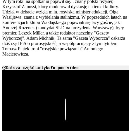
W tym roku na spotkaniu pojawił się... znany polski reżyser,
Krzysztof Zanussi, który moderował dyskusję na temat kultury.
Udział w debacie wzięła m.in. rosyjska minister edukacji, Olga
Wasiljewa, znana z wybielania stalinizmu. W poprzednich latach na
konferencjach klubu Wałdajskiego pojawiali się tacy goście, jak
Andrzej Rozenek (kandydat SLD na prezydenta Warszawy), były
premier, Leszek Miller, a także redaktor naczelny "Gazety
Wyborczej", Adam Michnik. Ta sama "Gazeta Wyborcza" oskarża
dziś rząd PiS o prorosyjskość, a współpracujący z tym tytułem
Tomasz Piątek tropi "rosyjskie powiązania" Antoniego
Macierewicza.
Dalsza część artykułu pod video
Play