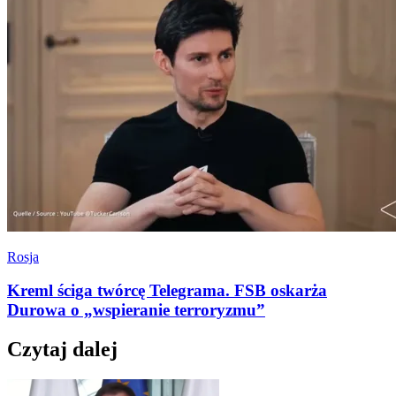
Rosja
Kreml ściga twórcę Telegrama. FSB oskarża
Durowa o „wspieranie terroryzmu”
Czytaj dalej