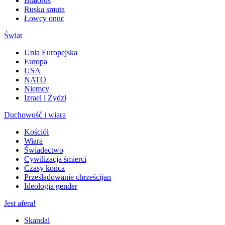
Białoruś
Ruska smuta
Łowcy onuc
Świat
Unia Europejska
Europa
USA
NATO
Niemcy
Izrael i Żydzi
Duchowość i wiara
Kościół
Wiara
Świadectwo
Cywilizacja śmierci
Czasy końca
Prześladowanie chrześcijan
Ideologia gender
Jest afera!
Skandal