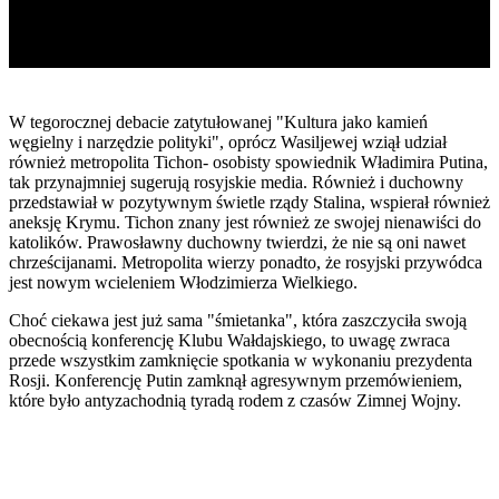
W tegorocznej debacie zatytułowanej "Kultura jako kamień
węgielny i narzędzie polityki", oprócz Wasiljewej wziął udział
również metropolita Tichon- osobisty spowiednik Władimira Putina,
tak przynajmniej sugerują rosyjskie media. Również i duchowny
przedstawiał w pozytywnym świetle rządy Stalina, wspierał również
aneksję Krymu. Tichon znany jest również ze swojej nienawiści do
katolików. Prawosławny duchowny twierdzi, że nie są oni nawet
chrześcijanami. Metropolita wierzy ponadto, że rosyjski przywódca
jest nowym wcieleniem Włodzimierza Wielkiego.
Choć ciekawa jest już sama "śmietanka", która zaszczyciła swoją
obecnością konferencję Klubu Wałdajskiego, to uwagę zwraca
przede wszystkim zamknięcie spotkania w wykonaniu prezydenta
Rosji. Konferencję Putin zamknął agresywnym przemówieniem,
które było antyzachodnią tyradą rodem z czasów Zimnej Wojny.