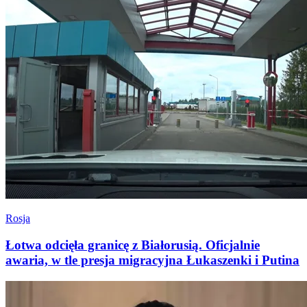
Rosja
Łotwa odcięła granicę z Białorusią. Oficjalnie
awaria, w tle presja migracyjna Łukaszenki i Putina