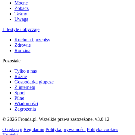
Mocne
Zobacz
Taśmy
Uwaga
Lifestyle i obyczaje
Kuchnia i przepisy
Zdrowie
Rodzina
Pozostałe
Tylko u nas
Różne
Gospodarka głupcze
Z internetu
Sport
Pilne
Wiadomości
Zagrożenia
© 2026 Fronda.pl. Wszelkie prawa zastrzeżone.
v3.0.12
O redakcji
Regulamin
Polityka prywatności
Polityka cookies
Kontakt