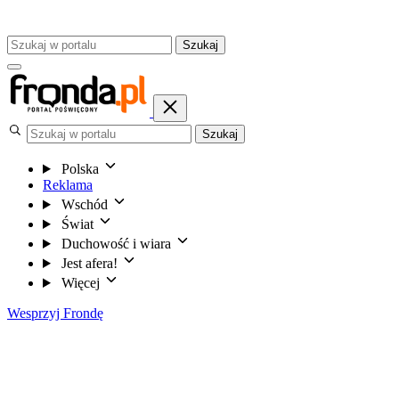
Szukaj
Szukaj
Polska
Reklama
Wschód
Świat
Duchowość i wiara
Jest afera!
Więcej
Wesprzyj Frondę