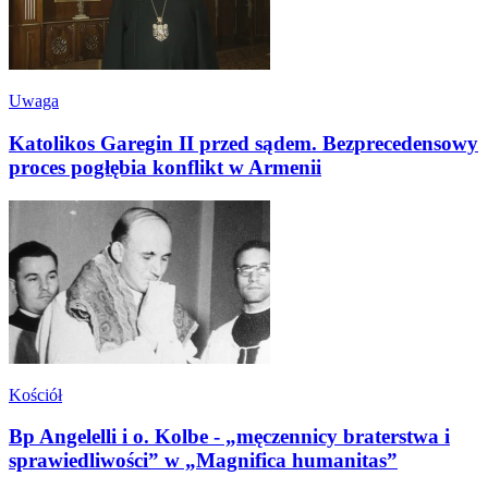
Uwaga
Katolikos Garegin II przed sądem. Bezprecedensowy
proces pogłębia konflikt w Armenii
Kościół
Bp Angelelli i o. Kolbe - „męczennicy braterstwa i
sprawiedliwości” w „Magnifica humanitas”