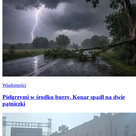
Wiadomości
Pielgrzymi w środku burzy. Konar spadł na dwie
pątniczki