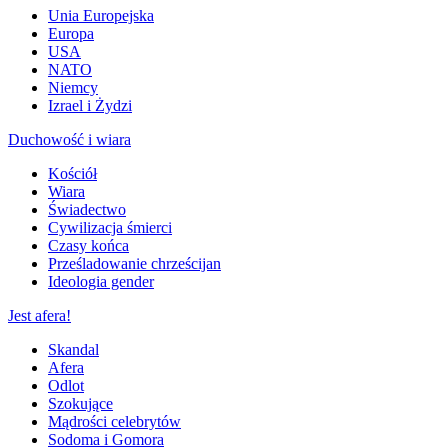
Unia Europejska
Europa
USA
NATO
Niemcy
Izrael i Żydzi
Duchowość i wiara
Kościół
Wiara
Świadectwo
Cywilizacja śmierci
Czasy końca
Prześladowanie chrześcijan
Ideologia gender
Jest afera!
Skandal
Afera
Odlot
Szokujące
Mądrości celebrytów
Sodoma i Gomora