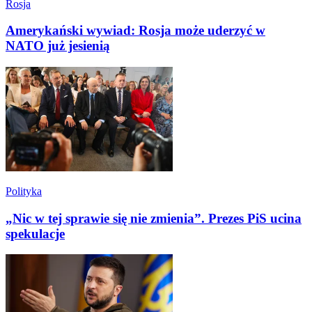
Rosja
Amerykański wywiad: Rosja może uderzyć w
NATO już jesienią
Polityka
„Nic w tej sprawie się nie zmienia”. Prezes PiS ucina
spekulacje