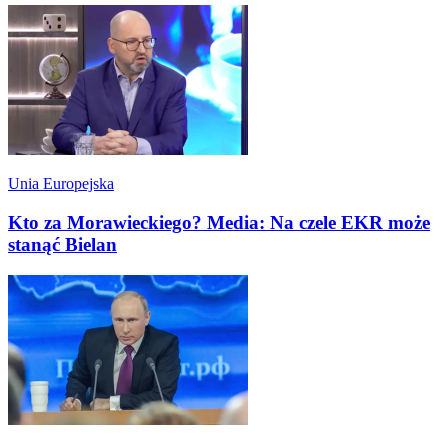
Unia Europejska
Kto za Morawieckiego? Media: Na czele EKR może
stanąć Bielan