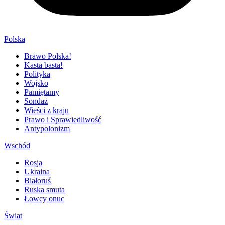
Polska
Brawo Polska!
Kasta basta!
Polityka
Wojsko
Pamiętamy
Sondaż
Wieści z kraju
Prawo i Sprawiedliwość
Antypolonizm
Wschód
Rosja
Ukraina
Białoruś
Ruska smuta
Łowcy onuc
Świat