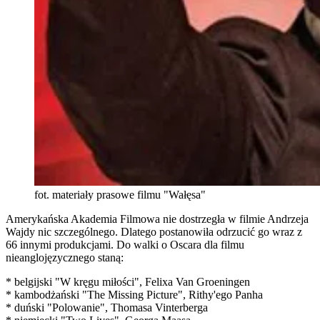
fot. materiały prasowe filmu "Wałęsa"
Amerykańska Akademia Filmowa nie dostrzegła w filmie Andrzeja
Wajdy nic szczególnego. Dlatego postanowiła odrzucić go wraz z
66 innymi produkcjami. Do walki o Oscara dla filmu
nieanglojęzycznego staną:
* belgijski "W kręgu miłości", Felixa Van Groeningen
* kambodżański "The Missing Picture", Rithy'ego Panha
* duński "Polowanie", Thomasa Vinterberga