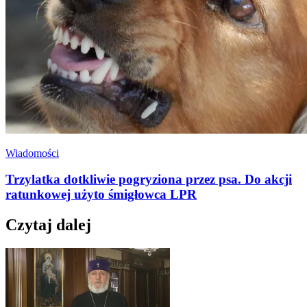
Wiadomości
Trzylatka dotkliwie pogryziona przez psa. Do akcji
ratunkowej użyto śmigłowca LPR
Czytaj dalej