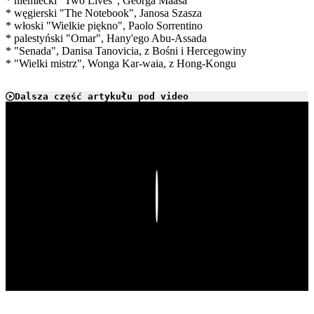
* niemiecki "Two Lives", Georga Maasa
* węgierski "The Notebook", Janosa Szasza
* włoski "Wielkie piękno", Paolo Sorrentino
* palestyński "Omar", Hany'ego Abu-Assada
* "Senada", Danisa Tanovicia, z Bośni i Hercegowiny
* "Wielki mistrz", Wonga Kar-waia, z Hong-Kongu
Dalsza część artykułu pod video
Play