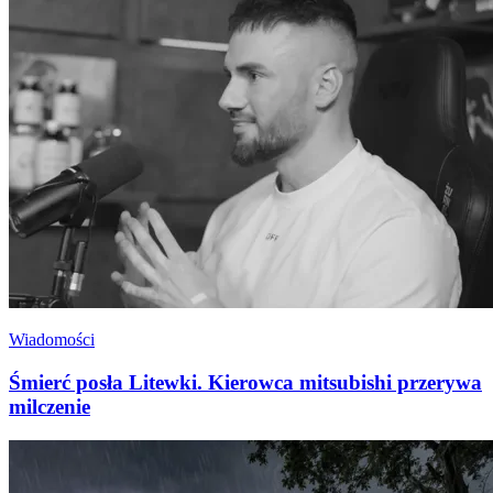
Wiadomości
Śmierć posła Litewki. Kierowca mitsubishi przerywa
milczenie