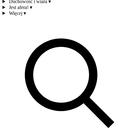
Duchowość i wiara
▾
Jest afera!
▾
Więcej
▾