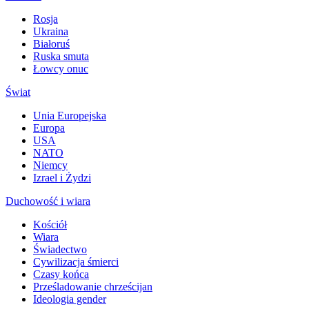
Rosja
Ukraina
Białoruś
Ruska smuta
Łowcy onuc
Świat
Unia Europejska
Europa
USA
NATO
Niemcy
Izrael i Żydzi
Duchowość i wiara
Kościół
Wiara
Świadectwo
Cywilizacja śmierci
Czasy końca
Prześladowanie chrześcijan
Ideologia gender