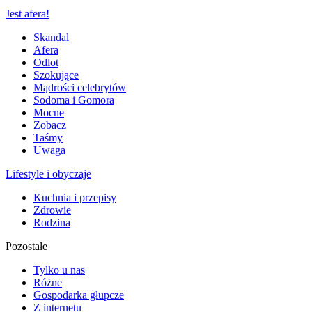
Jest afera!
Skandal
Afera
Odlot
Szokujące
Mądrości celebrytów
Sodoma i Gomora
Mocne
Zobacz
Taśmy
Uwaga
Lifestyle i obyczaje
Kuchnia i przepisy
Zdrowie
Rodzina
Pozostałe
Tylko u nas
Różne
Gospodarka głupcze
Z internetu