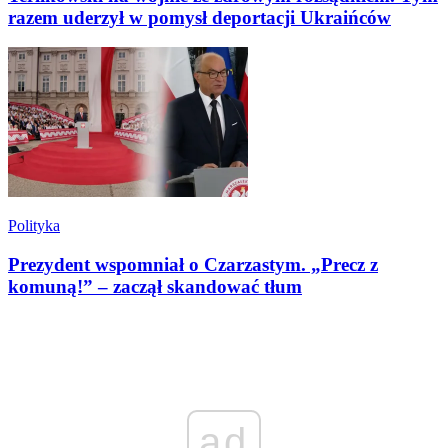
razem uderzył w pomysł deportacji Ukraińców
Polityka
Prezydent wspomniał o Czarzastym. „Precz z
komuną!” – zaczął skandować tłum
ad