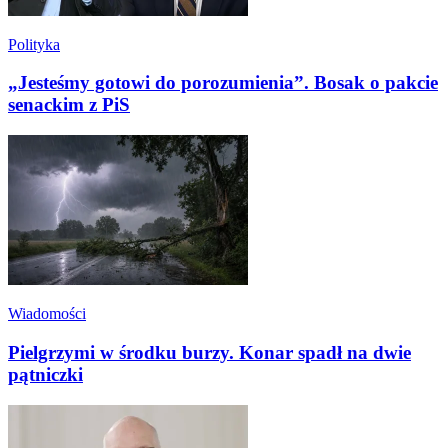
Polityka
„Jesteśmy gotowi do porozumienia”. Bosak o pakcie
senackim z PiS
Wiadomości
Pielgrzymi w środku burzy. Konar spadł na dwie
pątniczki