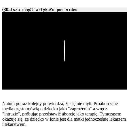
Dalsza część artykułu pod video
Play
Natura po raz kolejny potwierdza, że się nie myli. Proaborcyjne
media często mówią o dziecku jako "zagrożeniu" a wręcz
"intruzie", próbując przedstawić aborcję jako terapię. Tymczasem
okazuje się, że dziecko w łonie jest dla matki jednocześnie lekarzem
i lekarstwem.