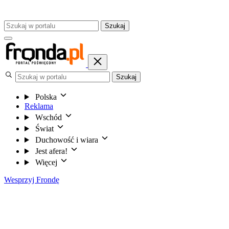
Szukaj
Szukaj
Polska
Reklama
Wschód
Świat
Duchowość i wiara
Jest afera!
Więcej
Wesprzyj Frondę