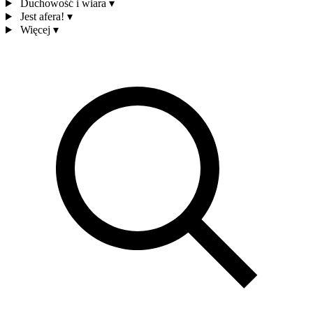
Duchowość i wiara
▾
Jest afera!
▾
Więcej
▾