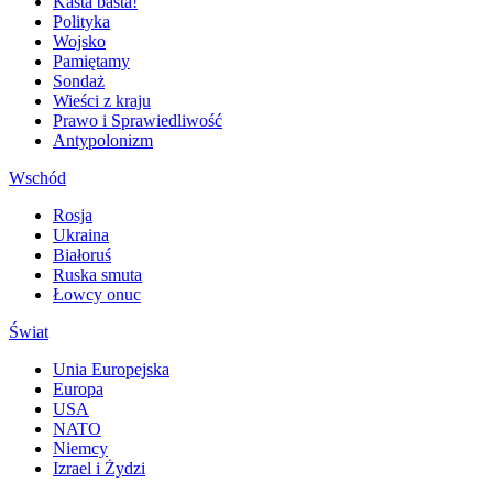
Kasta basta!
Polityka
Wojsko
Pamiętamy
Sondaż
Wieści z kraju
Prawo i Sprawiedliwość
Antypolonizm
Wschód
Rosja
Ukraina
Białoruś
Ruska smuta
Łowcy onuc
Świat
Unia Europejska
Europa
USA
NATO
Niemcy
Izrael i Żydzi