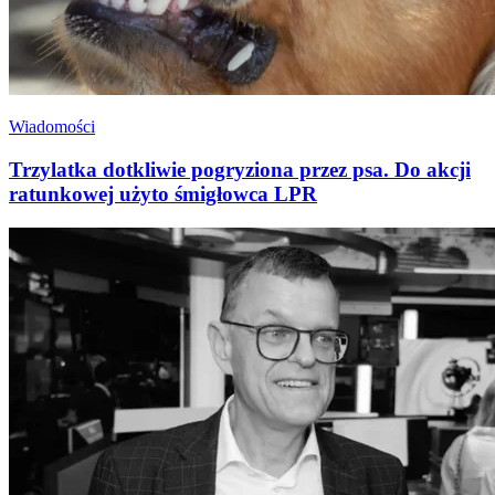
Wiadomości
Trzylatka dotkliwie pogryziona przez psa. Do akcji
ratunkowej użyto śmigłowca LPR