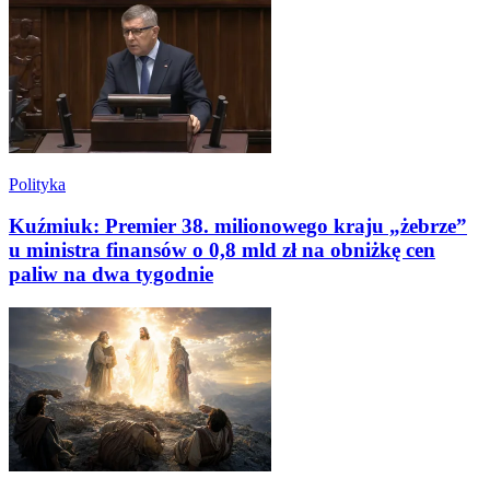
Polityka
Kuźmiuk: Premier 38. milionowego kraju „żebrze”
u ministra finansów o 0,8 mld zł na obniżkę cen
paliw na dwa tygodnie