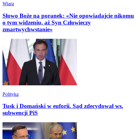
Wiara
Słowo Boże na poranek: «Nie opowiadajcie nikomu
o tym widzeniu, aż Syn Człowieczy
zmartwychwstanie»
Polityka
Tusk i Domański w euforii. Sąd zdecydował ws.
subwencji PiS