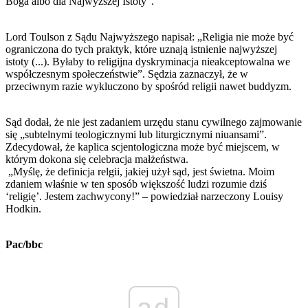
Boga albo dla Najwyższej Istoty”.
Lord Toulson z Sądu Najwyższego napisał: „Religia nie może być
ograniczona do tych praktyk, które uznają istnienie najwyższej
istoty (...). Byłaby to religijna dyskryminacja nieakceptowalna we
współczesnym społeczeństwie”. Sędzia zaznaczył, że w
przeciwnym razie wykluczono by spośród religii nawet buddyzm.
Sąd dodał, że nie jest zadaniem urzędu stanu cywilnego zajmowanie
się „subtelnymi teologicznymi lub liturgicznymi niuansami”.
Zdecydował, że kaplica scjentologiczna może być miejscem, w
którym dokona się celebracja małżeństwa.
„Myślę, że definicja relgii, jakiej użył sąd, jest świetna. Moim
zdaniem właśnie w ten sposób większość ludzi rozumie dziś
‘religię’. Jestem zachwycony!” – powiedział narzeczony Louisy
Hodkin.
Pac/bbc