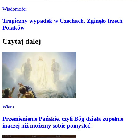
Wiadomości
Tragiczny wypadek w Czechach. Zginęło trzech
Polaków
Czytaj dalej
Wiara
Przemienienie Pańskie, czyli Bóg działa zupełnie
inaczej niż możemy sobie pomyśleć!