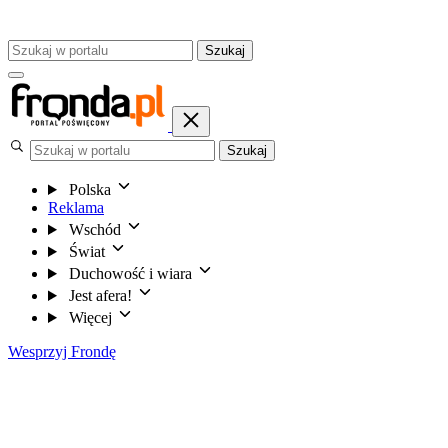
Szukaj
Szukaj
Polska
Reklama
Wschód
Świat
Duchowość i wiara
Jest afera!
Więcej
Wesprzyj Frondę