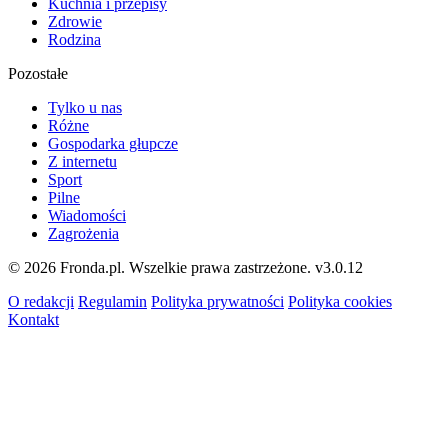
Kuchnia i przepisy
Zdrowie
Rodzina
Pozostałe
Tylko u nas
Różne
Gospodarka głupcze
Z internetu
Sport
Pilne
Wiadomości
Zagrożenia
© 2026 Fronda.pl. Wszelkie prawa zastrzeżone.
v3.0.12
O redakcji
Regulamin
Polityka prywatności
Polityka cookies
Kontakt