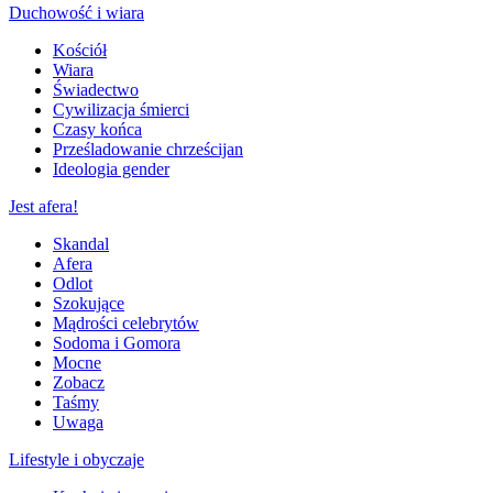
Duchowość i wiara
Kościół
Wiara
Świadectwo
Cywilizacja śmierci
Czasy końca
Prześladowanie chrześcijan
Ideologia gender
Jest afera!
Skandal
Afera
Odlot
Szokujące
Mądrości celebrytów
Sodoma i Gomora
Mocne
Zobacz
Taśmy
Uwaga
Lifestyle i obyczaje