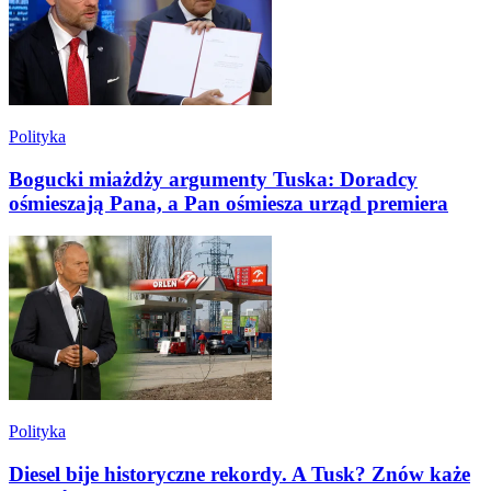
Polityka
Bogucki miażdży argumenty Tuska: Doradcy
ośmieszają Pana, a Pan ośmiesza urząd premiera
Polityka
Diesel bije historyczne rekordy. A Tusk? Znów każe