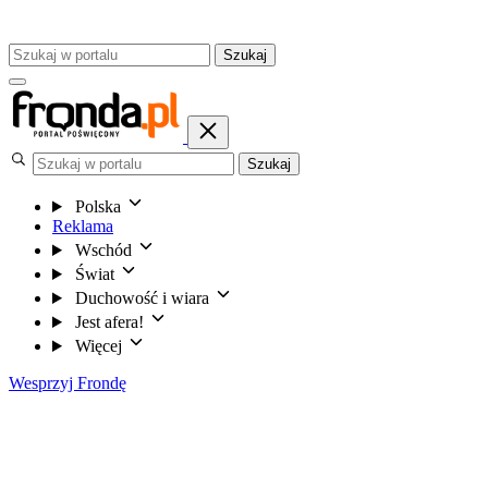
Szukaj
Szukaj
Polska
Reklama
Wschód
Świat
Duchowość i wiara
Jest afera!
Więcej
Wesprzyj Frondę