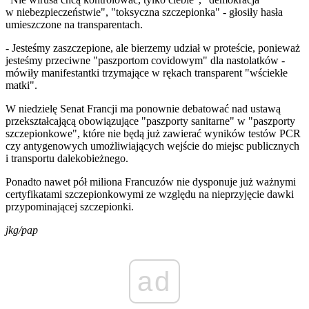
w niebezpieczeństwie", "toksyczna szczepionka" - głosiły hasła
umieszczone na transparentach.
- Jesteśmy zaszczepione, ale bierzemy udział w proteście, ponieważ
jesteśmy przeciwne "paszportom covidowym" dla nastolatków -
mówiły manifestantki trzymające w rękach transparent "wściekłe
matki".
W niedzielę Senat Francji ma ponownie debatować nad ustawą
przekształcającą obowiązujące "paszporty sanitarne" w "paszporty
szczepionkowe", które nie będą już zawierać wyników testów PCR
czy antygenowych umożliwiających wejście do miejsc publicznych
i transportu dalekobieżnego.
Ponadto nawet pół miliona Francuzów nie dysponuje już ważnymi
certyfikatami szczepionkowymi ze względu na nieprzyjęcie dawki
przypominającej szczepionki.
jkg/pap
ad