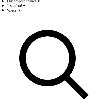
Duchowość i wiara
▾
Jest afera!
▾
Więcej
▾