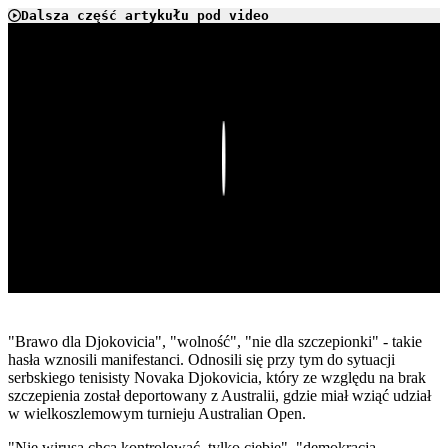
Dalsza część artykułu pod video
Play
"Brawo dla Djokovicia", "wolność", "nie dla szczepionki" - takie
hasła wznosili manifestanci. Odnosili się przy tym do sytuacji
serbskiego tenisisty Novaka Djokovicia, który ze względu na brak
szczepienia został deportowany z Australii, gdzie miał wziąć udział
w wielkoszlemowym turnieju Australian Open.
"Nie wirusa chcą kontrolować, tylko ciebie", "demokracja