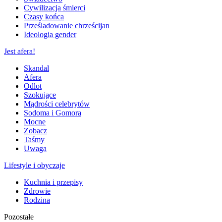
Cywilizacja śmierci
Czasy końca
Prześladowanie chrześcijan
Ideologia gender
Jest afera!
Skandal
Afera
Odlot
Szokujące
Mądrości celebrytów
Sodoma i Gomora
Mocne
Zobacz
Taśmy
Uwaga
Lifestyle i obyczaje
Kuchnia i przepisy
Zdrowie
Rodzina
Pozostałe