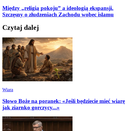
Między „religią pokoju” a ideologią ekspansji.
Szczęsny o złudzeniach Zachodu wobec islamu
Czytaj dalej
Wiara
Słowo Boże na poranek: «Jeśli będziecie mieć wiarę
jak ziarnko gorczycy...»