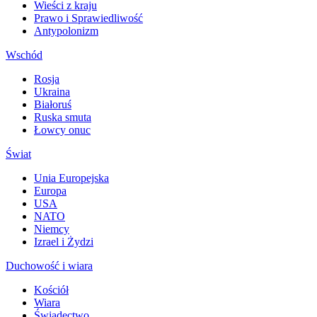
Wieści z kraju
Prawo i Sprawiedliwość
Antypolonizm
Wschód
Rosja
Ukraina
Białoruś
Ruska smuta
Łowcy onuc
Świat
Unia Europejska
Europa
USA
NATO
Niemcy
Izrael i Żydzi
Duchowość i wiara
Kościół
Wiara
Świadectwo