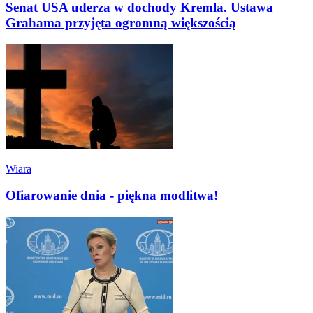
Senat USA uderza w dochody Kremla. Ustawa
Grahama przyjęta ogromną większością
Wiara
Ofiarowanie dnia - piękna modlitwa!