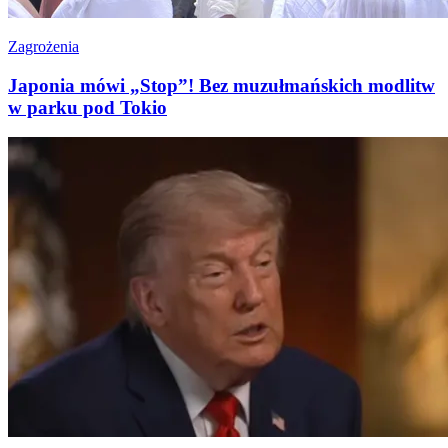
Zagrożenia
Japonia mówi „Stop”! Bez muzułmańskich modlitw
w parku pod Tokio