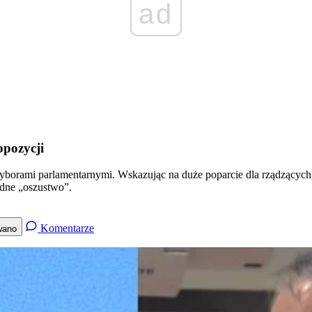
ad
opozycji
yborami parlamentarnymi. Wskazując na duże poparcie dla rządzących
adne „oszustwo”.
Komentarze
wano