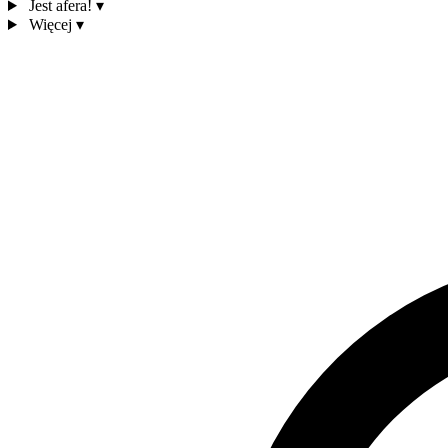
Jest afera!
▾
Więcej
▾