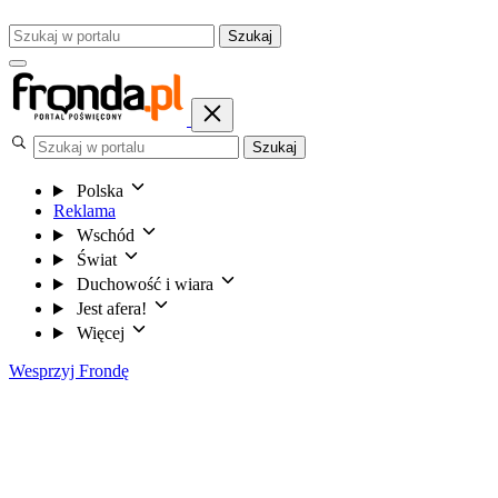
Szukaj
Szukaj
Polska
Reklama
Wschód
Świat
Duchowość i wiara
Jest afera!
Więcej
Wesprzyj Frondę