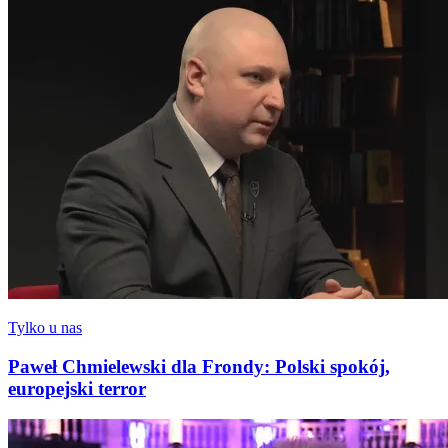
Tylko u nas
Paweł Chmielewski dla Frondy: Polski spokój,
europejski terror