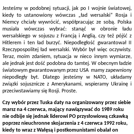
Jesteśmy w podobnej sytuacji, jak po I wojnie światowej,
kiedy to ustanowiony wówczas „ład wersalski” Rosja i
Niemcy chciały wywrócić, współpracując ze sobą. Polska
musiała wówczas wybrać: stanąć w obronie ładu
wersalskiego w sojuszu z Francją i Anglią, czy też pójść z
Hitlerem i ten ład burzyć. Niepodległość gwarantował II
Rzeczypospolitej ład wersalski. Wybór był więc oczywisty.
Teraz, moim zdaniem, sytuacja w nieco innym wymiarze,
ale jednak jest dość podobna do tamtej. W obecnym ładzie
światowym gwarantowanym przez USA mamy zapewniony
niepodległy byt. Dlatego jesteśmy w NATO, układamy
związki sojusznicze z Amerykanami, wspieramy Ukrainę i
przeciwstawiamy się Rosji. Proste.
Czy wybór przez Tuska daty na organizowany przez siebie
marsz na 4 czerwca, mający nawiązywać do 1989 roku
nie odbije się jednak liderowi PO przysłowiową czkawką
poprzez nieuchronne skojarzenia z 4 czerwca 1992 roku,
kiedy to wraz z Wałęsą i postkomunistami obalał on