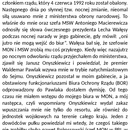
członkiem rządu, który 4 czerwca 1992 roku został obalony.
Następnego dnia po słynnej tzw. nocnej zmianie, nieomal
siłą usuwano mnie z ministerstwa obrony narodowej. To
właśnie do mnie oraz szefa MSW Antoniego Macierewicza
odnosiły się słowa ówczesnego prezydenta Lecha Wałęsy
podczas nocnej narady w jego gabinecie, gdy mówił: „oni
jutro nie mogą wejść do biur”. Wałęsa bał się, że szefowie
MON i MSW zrobią mu coś przykrego. Kiedy więc nazajutrz
po nocnym odwołaniu rządu przyjechałem do ministerstwa,
zjawił się Janusz Onyszkiewicz i powiedział, że premier
Waldemar Pawlak wzywa mnie w trybie natychmiastowym
do Sejmu. Onyszkiewicz pozostał w moim gabinecie, a ja
obstawiony funkcjonariuszami Biura Ochrony Rządu (BOR)
odprowadzony do Pawlaka dostałem dymisję. Od tego
czasu nie miałem wstępu do mojego biura w MON, a mój
następca, czyli wspomniany Onyszkiewicz wydał zakaz
wpuszczania mnie nie tylko do resortu, ale również do
jednostek wojskowych na terenie całego kraju. Jeden z
dowódców pułku powiedział mi wtedy, że czegoś takiego