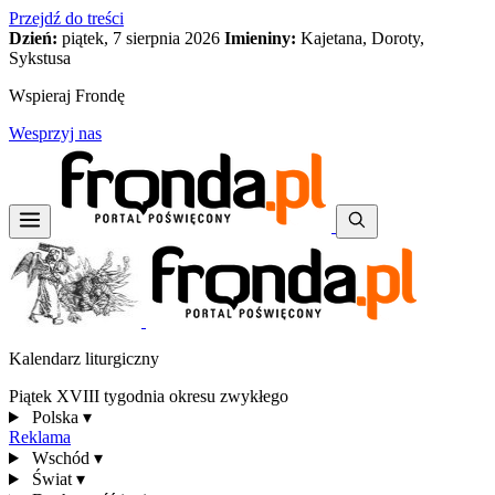
Przejdź do treści
Dzień:
piątek, 7 sierpnia 2026
Imieniny:
Kajetana, Doroty,
Sykstusa
Wspieraj Frondę
Wesprzyj nas
Kalendarz liturgiczny
Piątek XVIII tygodnia okresu zwykłego
Polska
▾
Reklama
Wschód
▾
Świat
▾