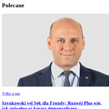
Polecane
Tylko u nas
Szynkowski vel Sęk dla Frondy: Rozwój Plus wie,
jak zniwelować kryzys demograficzny