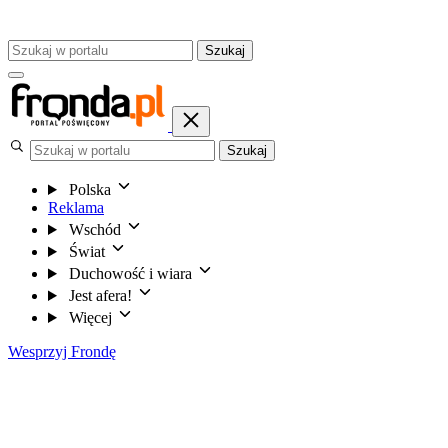
Szukaj
Szukaj
Polska
Reklama
Wschód
Świat
Duchowość i wiara
Jest afera!
Więcej
Wesprzyj Frondę