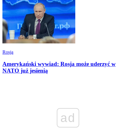
Rosja
Amerykański wywiad: Rosja może uderzyć w
NATO już jesienią
ad