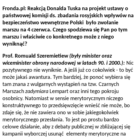
Fronda.pl: Reakcją Donalda Tuska na projekt ustawy o
państwowej komisji ds. zbadania rosyjskich wpływów na
bezpieczeństwo wewnętrzne Polski było zwołanie
marszu na 4 czerwca. Czego spodziewa się Pan po tym
marszu i właściwie co konkretnego może z niego
wyniknąć?
Prof. Romuald Szeremietiew
(były minister oraz
wiceminister obrony narodowej w latach 90. i 2000.):
Nic
pozytywnego nie wyniknie. A jeśli już co cokolwiek - to być
może jakaś awantura. Tym bardziej, że ponoć wybiera się
tam znana z wulgarnych wystąpień na tzw. Czarnych
Marszach
zadymiara
Lempart oraz inni tego pokroju
osobnicy. Natomiast w sensie merytorycznym niczego
konstruktywnego to przedsięwzięcie wnieść nie może, bo
zdaje się, że nie zawiera ono w sobie jakiegokolwiek
merytorycznego przesłania. To jest po prostu bardzo
celowe działanie, aby z debaty publicznej w zbliżającej się
kampanii wyborczej usunąć elementy merytoryczne na