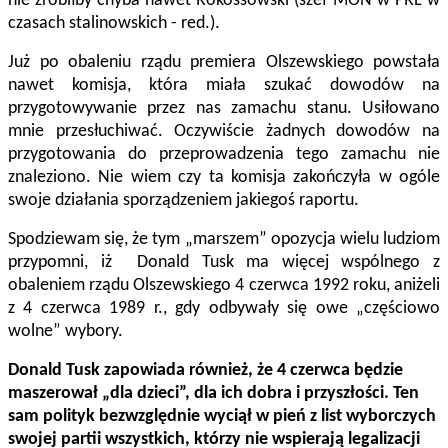
nie zrobiłby chyba nawet Rokossowski (szef MON w PRL w
czasach stalinowskich - red.).
Już po obaleniu rządu premiera Olszewskiego powstała
nawet komisja, która miała szukać dowodów na
przygotowywanie przez nas zamachu stanu. Usiłowano
mnie przesłuchiwać. Oczywiście żadnych dowodów na
przygotowania do przeprowadzenia tego zamachu nie
znaleziono. Nie wiem czy ta komisja zakończyła w ogóle
swoje działania sporządzeniem jakiegoś raportu.
Spodziewam się, że tym „marszem” opozycja wielu ludziom
przypomni, iż Donald Tusk ma więcej wspólnego z
obaleniem rządu Olszewskiego 4 czerwca 1992 roku, aniżeli
z 4 czerwca 1989 r., gdy odbywały się owe „częściowo
wolne” wybory.
Donald Tusk zapowiada również, że 4 czerwca będzie
maszerował „dla dzieci”, dla ich dobra i przyszłości. Ten
sam polityk bezwzględnie wyciął w pień z list wyborczych
swojej partii wszystkich, którzy nie wspierają legalizacji