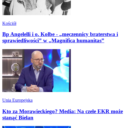
Kościół
Bp Angelelli i o. Kolbe - „męczennicy braterstwa i
sprawiedliwości” w „Magnifica humanitas”
Unia Europejska
Kto za Morawieckiego? Media: Na czele EKR może
stanąć Bielan