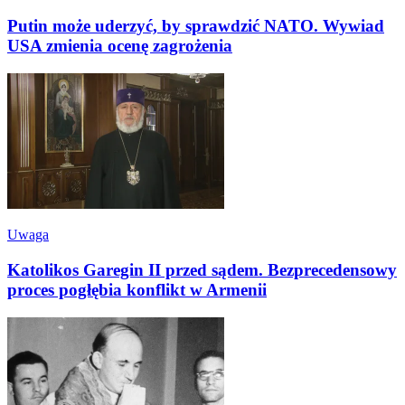
Putin może uderzyć, by sprawdzić NATO. Wywiad
USA zmienia ocenę zagrożenia
Uwaga
Katolikos Garegin II przed sądem. Bezprecedensowy
proces pogłębia konflikt w Armenii