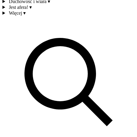
Duchowość i wiara
▾
Jest afera!
▾
Więcej
▾