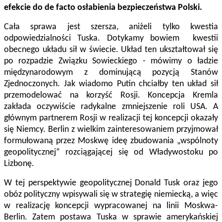
efekcie do de facto osłabienia bezpieczeństwa Polski.
Cała sprawa jest szersza, aniżeli tylko kwestia
odpowiedzialności Tuska. Dotykamy bowiem kwestii
obecnego układu sił w świecie. Układ ten ukształtował się
po rozpadzie Związku Sowieckiego - mówimy o ładzie
międzynarodowym z dominującą pozycją Stanów
Zjednoczonych. Jak wiadomo Putin chciałby ten układ sił
przemodelować na korzyść Rosji. Koncepcja Kremla
zakłada oczywiście radykalne zmniejszenie roli USA. A
głównym partnerem Rosji w realizacji tej koncepcji okazały
się Niemcy. Berlin z wielkim zainteresowaniem przyjmował
formułowaną przez Moskwę ideę zbudowania „wspólnoty
geopolitycznej” rozciągającej się od Władywostoku po
Lizbonę.
W tej perspektywie geopolitycznej Donald Tusk oraz jego
obóz polityczny wpisywali się w strategię niemiecką, a więc
w realizację koncepcji wypracowanej na linii Moskwa-
Berlin. Zatem postawa Tuska w sprawie amerykańskiej