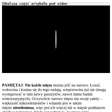
Dalsza część artykułu pod video
Play
PAMIĘTAJ
:
Nie każde mięso
można jeść na surowo. Łosoś,
wołowina i konina się do tego nadają, wieprzowina już nie (mogą
występować w nim larwy pasożytów, nawet mimo badań
weterynaryjnych). Oczywiście surowe mięso ma swoje zalety –
większość mikroelementów i witamin jest w takim
mięsie
nieutleniona
, więc jest ich więcej niż w mięsie poddanym