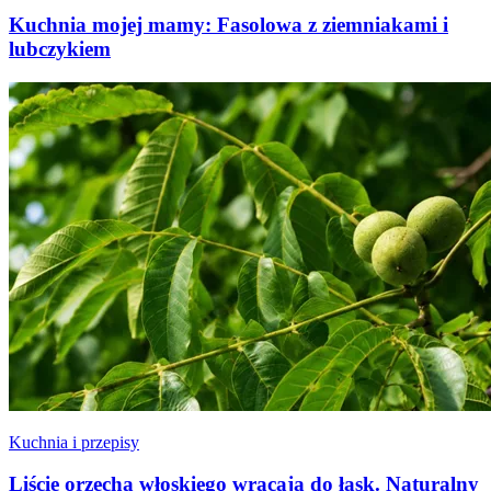
Kuchnia mojej mamy: Fasolowa z ziemniakami i
lubczykiem
Kuchnia i przepisy
Liście orzecha włoskiego wracają do łask. Naturalny