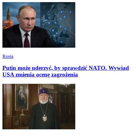
Rosja
Putin może uderzyć, by sprawdzić NATO. Wywiad
USA zmienia ocenę zagrożenia