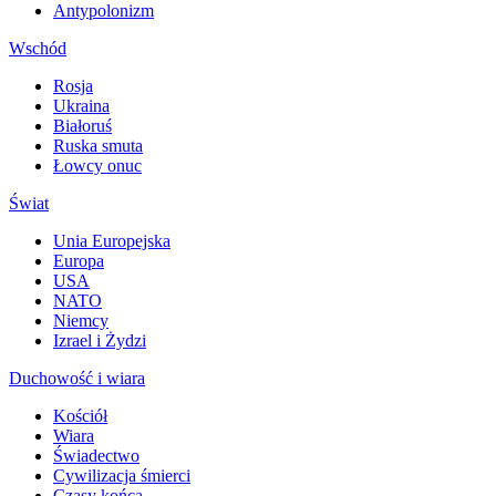
Antypolonizm
Wschód
Rosja
Ukraina
Białoruś
Ruska smuta
Łowcy onuc
Świat
Unia Europejska
Europa
USA
NATO
Niemcy
Izrael i Żydzi
Duchowość i wiara
Kościół
Wiara
Świadectwo
Cywilizacja śmierci
Czasy końca