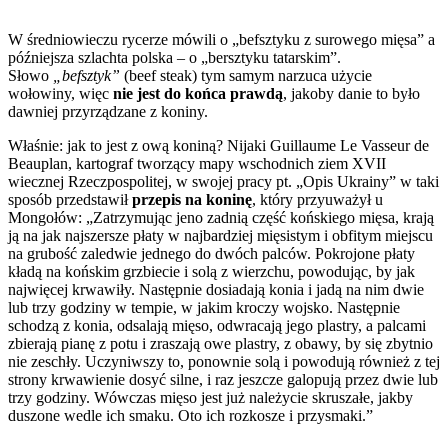
W średniowieczu rycerze mówili o „befsztyku z surowego mięsa” a
późniejsza szlachta polska – o „bersztyku tatarskim”.
Słowo
„befsztyk”
(beef steak) tym samym narzuca użycie
wołowiny, więc
nie jest do końca prawdą
, jakoby danie to było
dawniej przyrządzane z koniny.
Właśnie: jak to jest z ową koniną? Nijaki Guillaume Le Vasseur de
Beauplan, kartograf tworzący mapy wschodnich ziem XVII
wiecznej Rzeczpospolitej, w swojej pracy pt. „Opis Ukrainy” w taki
sposób przedstawił
przepis na koninę
, który przyuważył u
Mongołów: „Zatrzymując jeno zadnią część końskiego mięsa, krają
ją na jak najszersze płaty w najbardziej mięsistym i obfitym miejscu
na grubość zaledwie jednego do dwóch palców. Pokrojone płaty
kładą na końskim grzbiecie i solą z wierzchu, powodując, by jak
najwięcej krwawiły. Następnie dosiadają konia i jadą na nim dwie
lub trzy godziny w tempie, w jakim kroczy wojsko. Następnie
schodzą z konia, odsalają mięso, odwracają jego plastry, a palcami
zbierają pianę z potu i zraszają owe plastry, z obawy, by się zbytnio
nie zeschły. Uczyniwszy to, ponownie solą i powodują również z tej
strony krwawienie dosyć silne, i raz jeszcze galopują przez dwie lub
trzy godziny. Wówczas mięso jest już należycie skruszałe, jakby
duszone wedle ich smaku. Oto ich rozkosze i przysmaki.”