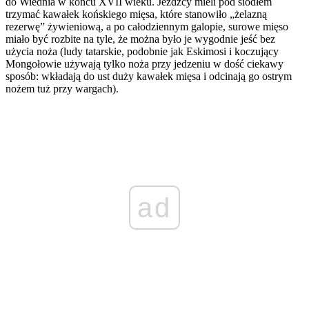
do Wiednia w końcu XVII wieku. Jeźdźcy mieli pod siodłem
trzymać kawałek końskiego mięsa, które stanowiło „żelazną
rezerwę” żywieniową, a po całodziennym galopie, surowe mięso
miało być rozbite na tyle, że można było je wygodnie jeść bez
użycia noża (ludy tatarskie, podobnie jak Eskimosi i koczujący
Mongołowie używają tylko noża przy jedzeniu w dość ciekawy
sposób: wkładają do ust duży kawałek mięsa i odcinają go ostrym
nożem tuż przy wargach).
ad