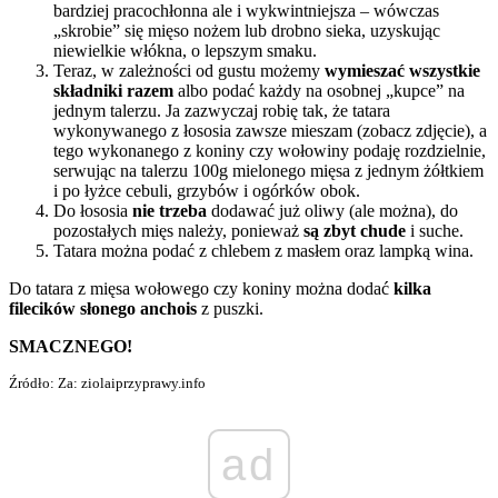
bardziej pracochłonna ale i wykwintniejsza – wówczas
„skrobie” się mięso nożem lub drobno sieka, uzyskując
niewielkie włókna, o lepszym smaku.
Teraz, w zależności od gustu możemy
wymieszać wszystkie
składniki razem
albo podać każdy na osobnej „kupce” na
jednym talerzu. Ja zazwyczaj robię tak, że tatara
wykonywanego z łososia zawsze mieszam (zobacz zdjęcie), a
tego wykonanego z koniny czy wołowiny podaję rozdzielnie,
serwując na talerzu 100g mielonego mięsa z jednym żółtkiem
i po łyżce cebuli, grzybów i ogórków obok.
Do łososia
nie trzeba
dodawać już oliwy (ale można), do
pozostałych mięs należy, ponieważ
są zbyt chude
i suche.
Tatara można podać z chlebem z masłem oraz lampką wina.
Do tatara z mięsa wołowego czy koniny można dodać
kilka
filecików słonego anchois
z puszki.
SMACZNEGO!
Źródło: Za: ziolaiprzyprawy.info
ad