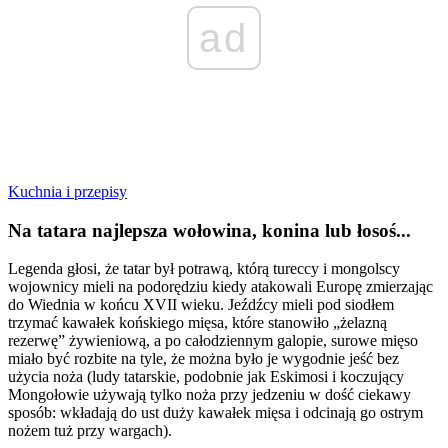
ad
Kuchnia i przepisy
Na tatara najlepsza wołowina, konina lub łosoś...
Legenda głosi, że tatar był potrawą, którą tureccy i mongolscy
wojownicy mieli na podorędziu kiedy atakowali Europę zmierzając
do Wiednia w końcu XVII wieku. Jeźdźcy mieli pod siodłem
trzymać kawałek końskiego mięsa, które stanowiło „żelazną
rezerwę” żywieniową, a po całodziennym galopie, surowe mięso
miało być rozbite na tyle, że można było je wygodnie jeść bez
użycia noża (ludy tatarskie, podobnie jak Eskimosi i koczujący
Mongołowie używają tylko noża przy jedzeniu w dość ciekawy
sposób: wkładają do ust duży kawałek mięsa i odcinają go ostrym
nożem tuż przy wargach).