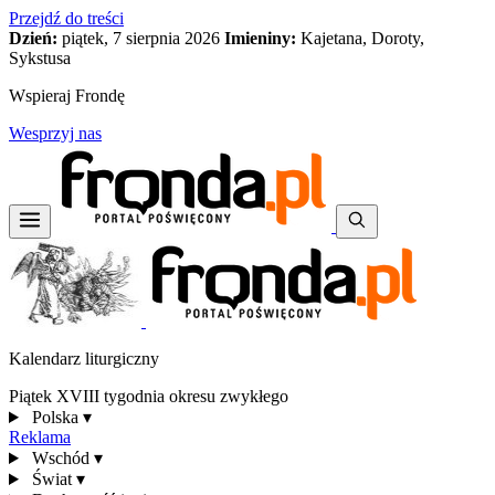
Przejdź do treści
Dzień:
piątek, 7 sierpnia 2026
Imieniny:
Kajetana, Doroty,
Sykstusa
Wspieraj Frondę
Wesprzyj nas
Kalendarz liturgiczny
Piątek XVIII tygodnia okresu zwykłego
Polska
▾
Reklama
Wschód
▾
Świat
▾