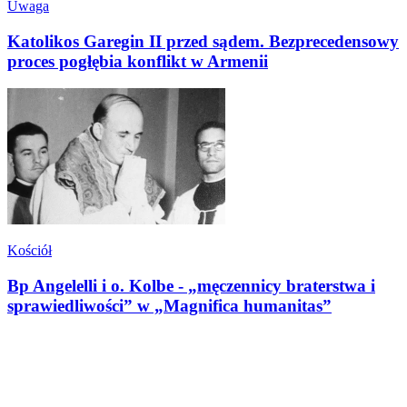
Uwaga
Katolikos Garegin II przed sądem. Bezprecedensowy
proces pogłębia konflikt w Armenii
Kościół
Bp Angelelli i o. Kolbe - „męczennicy braterstwa i
sprawiedliwości” w „Magnifica humanitas”