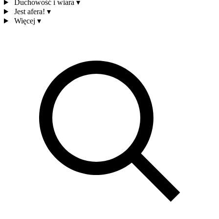
Duchowość i wiara
▾
Jest afera!
▾
Więcej
▾