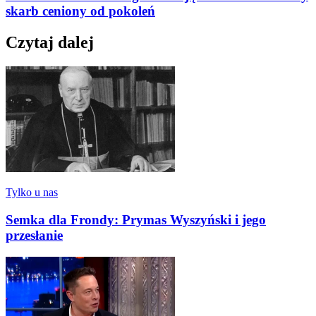
skarb ceniony od pokoleń
Czytaj dalej
Tylko u nas
Semka dla Frondy: Prymas Wyszyński i jego
przesłanie