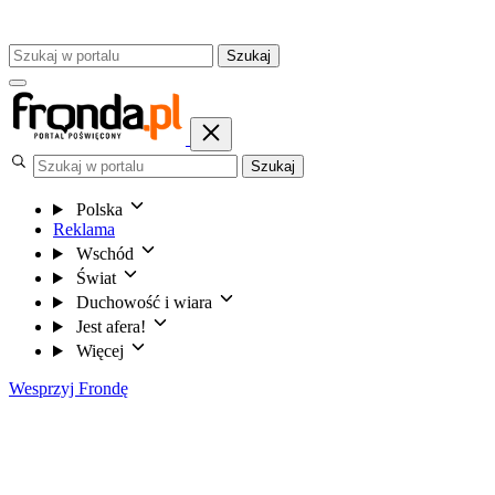
Szukaj
Szukaj
Polska
Reklama
Wschód
Świat
Duchowość i wiara
Jest afera!
Więcej
Wesprzyj Frondę