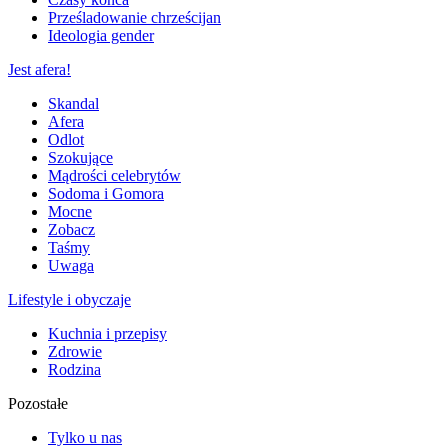
Prześladowanie chrześcijan
Ideologia gender
Jest afera!
Skandal
Afera
Odlot
Szokujące
Mądrości celebrytów
Sodoma i Gomora
Mocne
Zobacz
Taśmy
Uwaga
Lifestyle i obyczaje
Kuchnia i przepisy
Zdrowie
Rodzina
Pozostałe
Tylko u nas