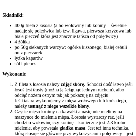
Składniki:
400g fileta z łososia (albo wołowiny lub koniny – świetnie
nadaje się polędwica lub tzw. ligawa, pierwsza krzyżowa lub
biała pieczeń która jest znacznie tańsza od polędwicy)
4 żółtka
po 50g siekanych warzyw: ogórka kiszonego, białej cebuli
oraz pieczarek
łyżka kaparów
sól i pieprz
Wykonanie
Z fileta z łososia należy
zdjąć skórę
. Schodzi dość łatwo jeśli
łosoś jest tłusty (można ją ściągnąć jednym ruchem), albo
odciąć nożem ostrym tak jak pokazuję na zdjęciu.
Jeśli tatara wykonujemy z mięsa wołowego lub końskiego,
należy
usunąć z niego wszelkie błony
.
Czyste mięso kroimy na kawałki a następnie mielimy na
maszynce do mielenia mięsa. Łososia wystarczy raz, jeśli
chodzi o wołowinę czy koninę – konieczne jest 2-3 krotne
mielenie, aby powstała
gładka masa
. Jest też inna technika,
którą stosuje się głównie przy wykorzystaniu polędwicy – jest