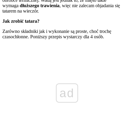
obróbce termicznej. Wadą jest jednak to, że mięso takie
wymaga
dłuższego trawienia
, więc nie zalecam objadania się
tatarem na wieczór.
Jak zrobić tatara?
Zarówno składniki jak i wykonanie są proste, choć trochę
czasochłonne. Poniższy przepis wystarczy dla 4 osób.
ad