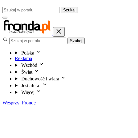
Szukaj
Szukaj
Polska
Reklama
Wschód
Świat
Duchowość i wiara
Jest afera!
Więcej
Wesprzyj Frondę