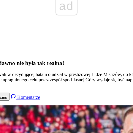
ad
awno nie była tak realna!
 w decydującej batalii o udział w prestiżowej Lidze Mistrzów, do któr
 upragnionego celu przez zespół spod Jasnej Góry wydaje się być nap
Komentarze
wano