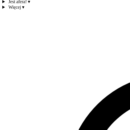
Jest afera!
▾
Więcej
▾