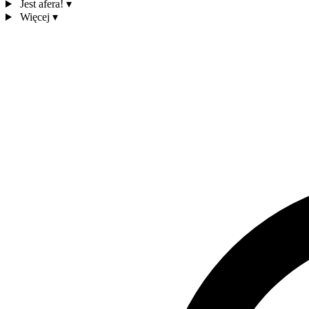
Jest afera!
▾
Więcej
▾