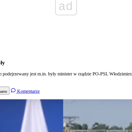
ad
ły
ym podejrzewany jest m.in. były minister w rządzie PO-PSL Włodzimier
Komentarze
wano