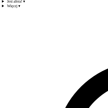
Jest afera!
▾
Więcej
▾