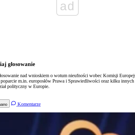
ad
iaj głosowanie
łosowanie nad wnioskiem o wotum nieufności wobec Komisji Europejski
ała poparcie m.in. europosłów Prawa i Sprawiedliwości oraz kilku inn
ział polityczny w Europie.
Komentarze
wano