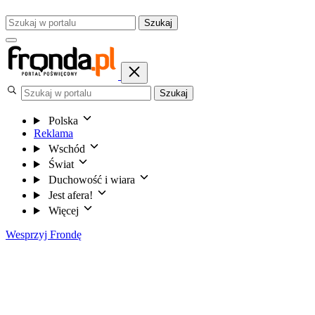
Szukaj
Szukaj
Polska
Reklama
Wschód
Świat
Duchowość i wiara
Jest afera!
Więcej
Wesprzyj Frondę