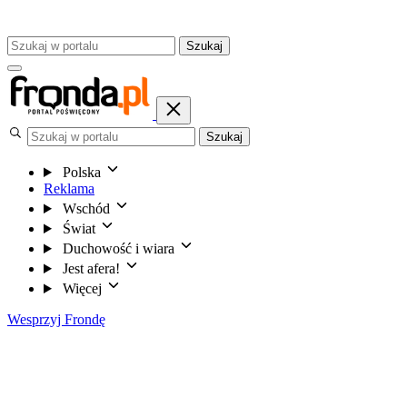
Szukaj
Szukaj
Polska
Reklama
Wschód
Świat
Duchowość i wiara
Jest afera!
Więcej
Wesprzyj Frondę