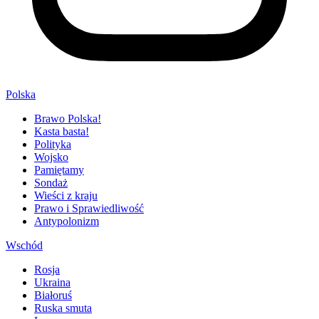
Polska
Brawo Polska!
Kasta basta!
Polityka
Wojsko
Pamiętamy
Sondaż
Wieści z kraju
Prawo i Sprawiedliwość
Antypolonizm
Wschód
Rosja
Ukraina
Białoruś
Ruska smuta