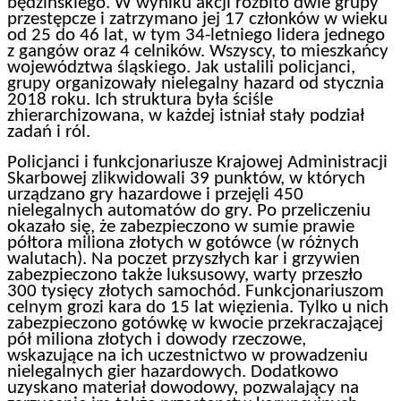
będzińskiego. W wyniku akcji rozbito dwie grupy
przestępcze i zatrzymano jej 17 członków w wieku
od 25 do 46 lat, w tym 34-letniego lidera jednego
z gangów oraz 4 celników. Wszyscy, to mieszkańcy
województwa śląskiego. Jak ustalili policjanci,
grupy organizowały nielegalny hazard od stycznia
2018 roku. Ich struktura była ściśle
zhierarchizowana, w każdej istniał stały podział
zadań i ról.
Policjanci i funkcjonariusze Krajowej Administracji
Skarbowej zlikwidowali 39 punktów, w których
urządzano gry hazardowe i przejęli 450
nielegalnych automatów do gry. Po przeliczeniu
okazało się, że zabezpieczono w sumie prawie
półtora miliona złotych w gotówce (w różnych
walutach). Na poczet przyszłych kar i grzywien
zabezpieczono także luksusowy, warty przeszło
300 tysięcy złotych samochód. Funkcjonariuszom
celnym grozi kara do 15 lat więzienia. Tylko u nich
zabezpieczono gotówkę w kwocie przekraczającej
pół miliona złotych i dowody rzeczowe,
wskazujące na ich uczestnictwo w prowadzeniu
nielegalnych gier hazardowych. Dodatkowo
uzyskano materiał dowodowy, pozwalający na