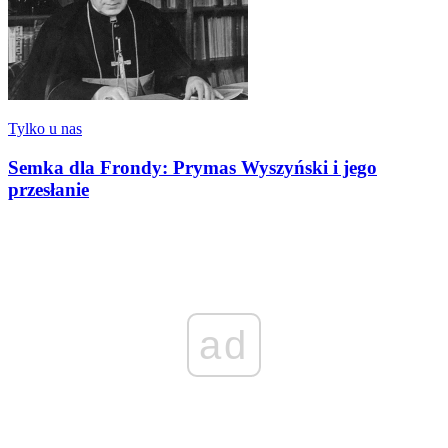
Tylko u nas
Semka dla Frondy: Prymas Wyszyński i jego
przesłanie
ad