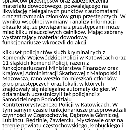
sprawców przestępstw oraz zabezpieczenia
materiału dowodowego, pozwalającego na
likwidację nielegalnych punktów z automatami
oraz zatrzymania członków grup przestępczych. W
wyniku wspólnej wymiany i analizy informacji
okazało się, że powiązania z przestępcami może
mieć kilku nieuczciwych celników. Mając zebrany
wystarczający materiał dowodowy,
funkcjonariusze wkroczyli do akcji.
Kilkuset policjantów służb kryminalnych z
Komendy Wojewódzkiej Policji w Katowicach oraz
11 śląskich komend Policji, razem z
funkcjonariuszami Ministerstwa Finansów oraz
Krajowej Administracji Skarbowej z Małopolski i
Mazowsza, rano weszło do mieszkań członków
grup przestępczych oraz lokali, w których
znajdowały się nielegalne automaty do gier. W
działaniach uczestniczyli też policjanci z
Samodzielnego Pododdziału
Kontrterrorystycznego Policji w Katowicach. W
tym samym czasie funkcjonariusze przeprowadzali
czynności w Częstochowie, Dąbrowie Górniczej,
Lublińcu, Będzinie, Zawierciu, Myszkowie oraz na
terenie powiatu częstochowskiego, kłobuckiego i