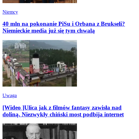
Niemcy
40 mln na pokonanie PiSu i Orbana z Brukseli?
Niemieckie media już się tym chwalą
Uwaga
[Wideo ]Ulica jak z filmów fantasy zawisła nad
doliną. Niezwykły chiński most podbija internet