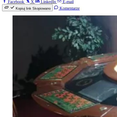
Facebook
X
LinkedIn
E-mail
Komentarze
Kopiuj link
Skopiowano