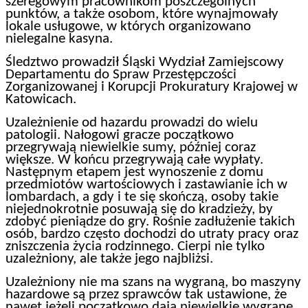
szeregowym pracownikom poszczególnych
punktów, a także osobom, które wynajmowały
lokale usługowe, w których organizowano
nielegalne kasyna.
Śledztwo prowadził Śląski Wydział Zamiejscowy
Departamentu do Spraw Przestępczości
Zorganizowanej i Korupcji Prokuratury Krajowej w
Katowicach.
Uzależnienie od hazardu prowadzi do wielu
patologii. Nałogowi gracze początkowo
przegrywają niewielkie sumy, później coraz
większe. W końcu przegrywają całe wypłaty.
Następnym etapem jest wynoszenie z domu
przedmiotów wartościowych i zastawianie ich w
lombardach, a gdy i te się skończą, osoby takie
niejednokrotnie posuwają się do kradzieży, by
zdobyć pieniądze do gry. Rośnie zadłużenie takich
osób, bardzo często dochodzi do utraty pracy oraz
zniszczenia życia rodzinnego. Cierpi nie tylko
uzależniony, ale także jego najbliżsi.
Uzależniony nie ma szans na wygraną, bo maszyny
hazardowe są przez sprawców tak ustawione, że
nawet jeżeli początkowo dają niewielkie wygrane,