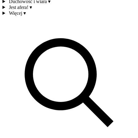
Duchowość i wiara
▾
Jest afera!
▾
Więcej
▾