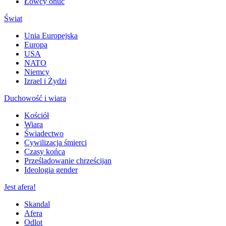
Łowcy onuc
Świat
Unia Europejska
Europa
USA
NATO
Niemcy
Izrael i Żydzi
Duchowość i wiara
Kościół
Wiara
Świadectwo
Cywilizacja śmierci
Czasy końca
Prześladowanie chrześcijan
Ideologia gender
Jest afera!
Skandal
Afera
Odlot