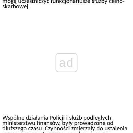
mogą uczestniczyć funkcjonariusze służby celno-
skarbowej.
ad
Wspólne działania Policji i służb podległych
ministerstwu finansów, były prowadzone od
dłuższego czasu. Czynności zmierzały do ustalenia