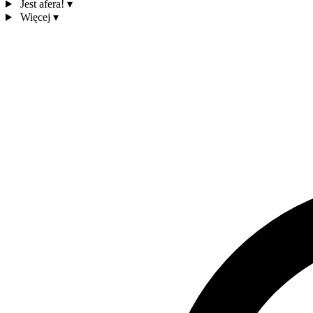
Jest afera!
▾
Więcej
▾