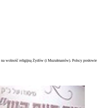
ak na wolność religijną Żydów (i Muzułmanów). Polscy posłowie