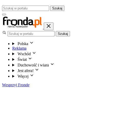
Szukaj
Szukaj
Polska
Reklama
Wschód
Świat
Duchowość i wiara
Jest afera!
Więcej
Wesprzyj Frondę