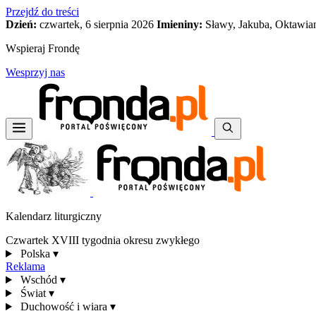
Przejdź do treści
Dzień:
czwartek, 6 sierpnia 2026
Imieniny:
Sławy, Jakuba, Oktawia
Wspieraj Frondę
Wesprzyj nas
Kalendarz liturgiczny
Czwartek XVIII tygodnia okresu zwykłego
Polska
▾
Reklama
Wschód
▾
Świat
▾
Duchowość i wiara
▾