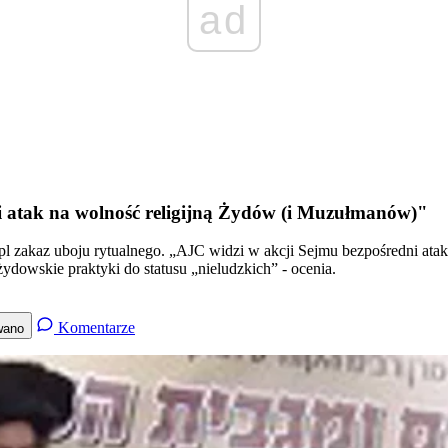
ad
ni atak na wolność religijną Żydów (i Muzułmanów)"
.pl zakaz uboju rytualnego. „AJC widzi w akcji Sejmu bezpośredni at
żydowskie praktyki do statusu „nieludzkich” - ocenia.
Komentarze
wano