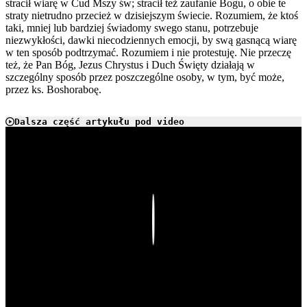
stracił wiarę w Cud Mszy św; stracił też zaufanie Bogu, o obie te
straty nietrudno przecież w dzisiejszym świecie. Rozumiem, że ktoś
taki, mniej lub bardziej świadomy swego stanu, potrzebuje
niezwykłości, dawki niecodziennych emocji, by swą gasnącą wiarę
w ten sposób podtrzymać. Rozumiem i nie protestuję. Nie przeczę
też, że Pan Bóg, Jezus Chrystus i Duch Święty działają w
szczególny sposób przez poszczególne osoby, w tym, być może,
przez ks. Boshoraboę.
Dalsza część artykułu pod video
Play