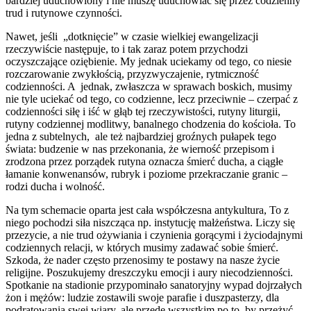
bardziej uduchowiony i nie muszę uduchowiać się przez codzienny
trud i rutynowe czynności.
Nawet, jeśli „dotknięcie” w czasie wielkiej ewangelizacji
rzeczywiście następuje, to i tak zaraz potem przychodzi
oczyszczające oziębienie. My jednak uciekamy od tego, co niesie
rozczarowanie zwykłością, przyzwyczajenie, rytmiczność
codzienności. A jednak, zwłaszcza w sprawach boskich, musimy
nie tyle uciekać od tego, co codzienne, lecz przeciwnie – czerpać z
codzienności siłę i iść w głąb tej rzeczywistości, rutyny liturgii,
rutyny codziennej modlitwy, banalnego chodzenia do kościoła. To
jedna z subtelnych, ale też najbardziej groźnych pułapek tego
świata: budzenie w nas przekonania, że wierność przepisom i
zrodzona przez porządek rutyna oznacza śmierć ducha, a ciągłe
łamanie konwenansów, rubryk i poziome przekraczanie granic –
rodzi ducha i wolność.
Na tym schemacie oparta jest cała współczesna antykultura, To z
niego pochodzi siła niszcząca np. instytucję małżeństwa. Liczy się
przezycie, a nie trud ożywiania i czynienia gorącymi i życiodajnymi
codziennych relacji, w których musimy zadawać sobie śmierć.
Szkoda, że nader często przenosimy te postawy na nasze życie
religijne. Poszukujemy dreszczyku emocji i aury niecodzienności.
Spotkanie na stadionie przypominało sanatoryjny wypad dojrzałych
żon i mężów: ludzie zostawili swoje parafie i duszpasterzy, dla
podratowania swej wiary, ale przede wszystkim po to, by przeżyć