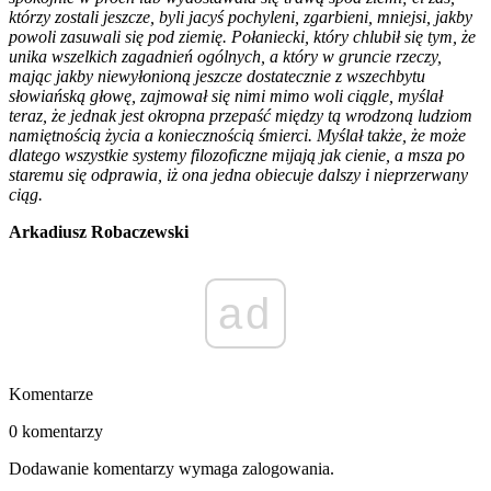
którzy zostali jeszcze, byli jacyś pochyleni, zgarbieni, mniejsi, jakby
powoli zasuwali się pod ziemię. Połaniecki, który
chlubił się tym, że
unika wszelkich zagadnień ogólnych, a który w gruncie rzeczy,
mając jakby niewyłonioną jeszcze dostatecznie z wszechbytu
słowiańską głowę, zajmował się nimi mimo woli ciągle, myślał
teraz, że jednak jest okropna przepaść między tą wrodzoną ludziom
namiętnością życia a koniecznością śmierci. Myślał także, że może
dlatego wszystkie systemy filozoficzne mijają jak cienie, a msza po
staremu się odprawia, iż ona jedna obiecuje dalszy i nieprzerwany
ciąg.
Arkadiusz Robaczewski
ad
Komentarze
0 komentarzy
Dodawanie komentarzy wymaga zalogowania.