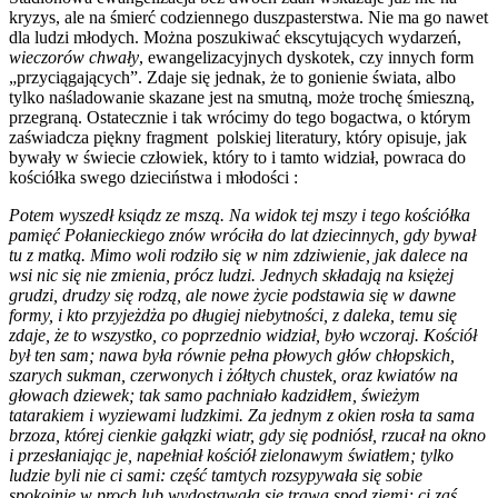
kryzys, ale na śmierć codziennego duszpasterstwa. Nie ma go nawet
dla ludzi młodych. Można poszukiwać ekscytujących wydarzeń,
wieczorów chwały
, ewangelizacyjnych dyskotek, czy innych form
„przyciągających”. Zdaje się jednak, że to gonienie świata, albo
tylko naśladowanie skazane jest na smutną, może trochę śmieszną,
przegraną. Ostatecznie i tak wrócimy do tego bogactwa, o którym
zaświadcza piękny fragment polskiej literatury, który opisuje, jak
bywały w świecie człowiek, który to i tamto widział, powraca do
kościółka swego dzieciństwa i młodości :
Potem wyszedł ksiądz ze mszą. Na widok tej mszy i tego kościółka
pamięć Połanieckiego znów wróciła do lat dziecinnych, gdy bywał
tu z matką. Mimo woli rodziło się w nim zdziwienie, jak dalece na
wsi nic się nie zmienia, prócz ludzi. Jednych składają na księżej
grudzi, drudzy się rodzą, ale nowe życie podstawia się w dawne
formy, i kto przyjeżdża po długiej niebytności, z daleka, temu się
zdaje, że to wszystko, co poprzednio widział, było wczoraj. Kościół
był ten sam; nawa była równie pełna płowych głów chłopskich,
szarych sukman, czerwonych i żółtych chustek, oraz kwiatów na
głowach dziewek; tak samo pachniało kadzidłem, świeżym
tatarakiem i wyziewami ludzkimi. Za jednym z okien rosła ta sama
brzoza, której cienkie gałązki wiatr, gdy się podniósł, rzucał na okno
i przesłaniając je, napełniał kościół zielonawym światłem; tylko
ludzie byli nie ci sami: część tamtych rozsypywała się sobie
spokojnie w proch lub wydostawała się trawą spod ziemi; ci zaś,