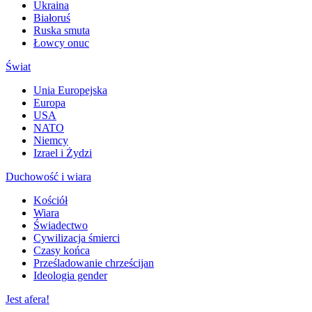
Ukraina
Białoruś
Ruska smuta
Łowcy onuc
Świat
Unia Europejska
Europa
USA
NATO
Niemcy
Izrael i Żydzi
Duchowość i wiara
Kościół
Wiara
Świadectwo
Cywilizacja śmierci
Czasy końca
Prześladowanie chrześcijan
Ideologia gender
Jest afera!