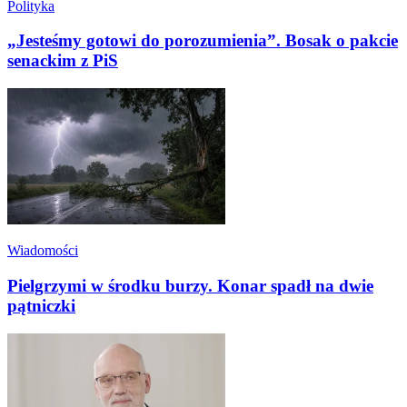
Polityka
„Jesteśmy gotowi do porozumienia”. Bosak o pakcie
senackim z PiS
Wiadomości
Pielgrzymi w środku burzy. Konar spadł na dwie
pątniczki