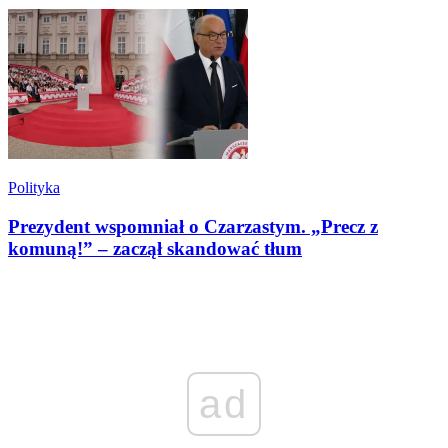
Polityka
Prezydent wspomniał o Czarzastym. „Precz z
komuną!” – zaczął skandować tłum
ad