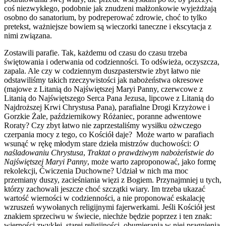
coś niezwykłego, podobnie jak znudzeni małżonkowie wyjeżdżają
osobno do sanatorium, by podreperować zdrowie, choć to tylko
pretekst, ważniejsze bowiem są wieczorki taneczne i ekscytacja z
nimi związana.
Zostawili parafie. Tak, każdemu od czasu do czasu trzeba
świętowania i oderwania od codzienności. To odświeża, oczyszcza,
zapala. Ale czy w codziennym duszpasterstwie zbyt łatwo nie
odstawiliśmy takich rzeczywistości jak nabożeństwa okresowe
(majowe z Litanią do Najświętszej Maryi Panny, czerwcowe z
Litanią do Najświętszego Serca Pana Jezusa, lipcowe z Litanią do
Najdroższej Krwi Chrystusa Pana), parafialne Drogi Krzyżowe i
Gorzkie Żale, październikowy Różaniec, poranne adwentowe
Roraty? Czy zbyt łatwo nie zaprzestaliśmy wysiłku ożwczego
czerpania mocy z tego, co Kościół daje? Może warto w parafiach
wsunąć w rękę młodym stare dzieła mistrzów duchowości:
O
naśladowaniu Chrystusa
,
Traktat o prawdziwym nabożeństwie do
Najświętszej Maryi Panny
, może warto zaproponować, jako formę
rekolekcji, Ćwiczenia Duchowne? Udział w nich ma moc
przemiany duszy, zacieśniania więzi z Bogiem. Przynajmniej u tych,
którzy zachowali jeszcze choć szczątki wiary. Im trzeba ukazać
wartość wierności w codzienności, a nie proponować eskalację
wzruszeń wywołanych religijnymi fajerwerkami. Jeśli Kościół jest
znakiem sprzeciwu w świecie, niechże będzie poprzez i ten znak:
wierności zwykłej, starej religijności, obumierania w niej pragnienia