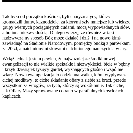
Tak było od początku kościoła; byli charyzmatycy, którzy
gromadzili tłumy, kaznodzieje, za którymi szły mniejsze lub większe
grupy wiernych pociągniętych cudami, mocą wypowiadanych słów,
albo inną niezwykłością. Dlatego wierzę, że również w taki
nadzwyczajny sposób Bóg może działać i dziś, i na nowo kimś
zawładnąć na Stadionie Narodowym, pomiędzy budką z parówkami
za 20 zł, a natchnionymi słowami natchnionego nauczyciela wiary.
Wciąż jednak jestem pewien, że najważniejsze środki nowej
ewangelizacji to nie wielkie spektakle i niezwykłości, bicie w bębny
i krzyk dziesiątek tysięcy gardeł, wyznających głośno i wspólnie
wiarę. Nowa ewangelizacja to codzienna walka, która wypływa z
cichej modlitwy; to ciche składanie ofiary z siebie za braci, przede
wszystkim za wrogów, za tych, którzy są wokół mnie. Tak ciche,
jak Ofiary Mszy sprawowane co rano w parafialnych kościołach i
kaplicach.