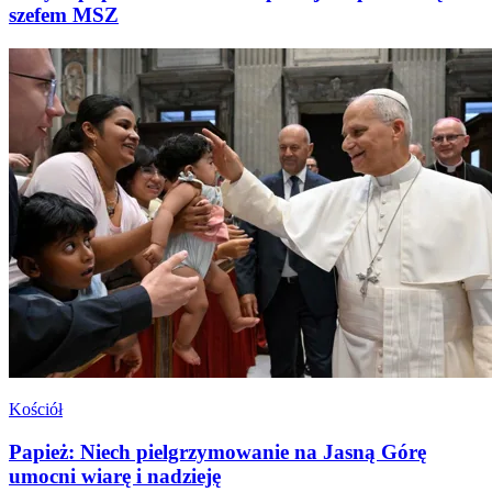
szefem MSZ
Kościół
Papież: Niech pielgrzymowanie na Jasną Górę
umocni wiarę i nadzieję