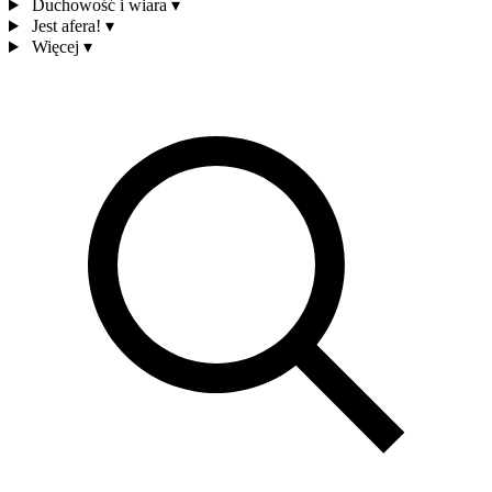
Duchowość i wiara
▾
Jest afera!
▾
Więcej
▾