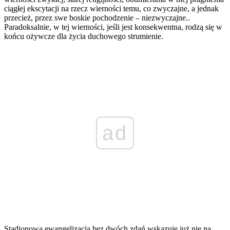
ciągłej ekscytacji na rzecz wierności temu, co zwyczajne, a jednak
przecież, przez swe boskie pochodzenie – niezwyczajne..
Paradoksalnie, w tej wierności, jeśli jest konsekwentna, rodzą się w
końcu ożywcze dla życia duchowego strumienie.
ad
Stadionowa ewangelizacja bez dwóch zdań wskazuje już nie na