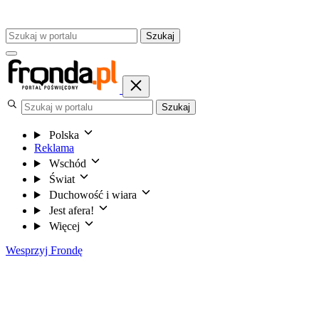
Szukaj
Szukaj
Polska
Reklama
Wschód
Świat
Duchowość i wiara
Jest afera!
Więcej
Wesprzyj Frondę