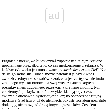
ad
Pragnienie niezwykłości jest czymś zupełnie naturalnym; jest ono
uruchamiane przez głód tego, co nas nieskończenie przekracza. W
każdym człowieku jest umocowane „
naturale desiderium Dei
”. Nie
da się go żadną siłą usunąć, można natomiast je oszukiwać i
zwodzić. Jednym ze sposobów zwodzenia jest zastępowanie trudu
żmudnego wysiłku budowania swej więzi z Panem Bogiem,
poszukiwaniem cudownego przeżycia, które mnie zwolni z tych
codziennych praktyk, na które zwykle składają się asceza,
ćwiczenia duchowne, systematyczna, często opancerzona rutyną
modlitwa. Stąd łatwo już do ulegnięcia pokusie: zostałem specjalnie
dotknięty, nie muszę iść drogą innych grzeszników. Zostałem