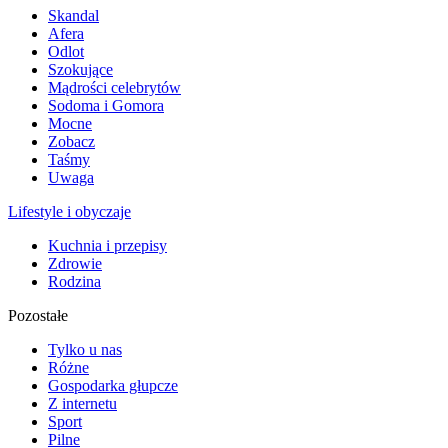
Skandal
Afera
Odlot
Szokujące
Mądrości celebrytów
Sodoma i Gomora
Mocne
Zobacz
Taśmy
Uwaga
Lifestyle i obyczaje
Kuchnia i przepisy
Zdrowie
Rodzina
Pozostałe
Tylko u nas
Różne
Gospodarka głupcze
Z internetu
Sport
Pilne