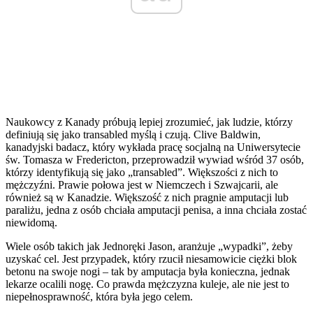
Naukowcy z Kanady próbują lepiej zrozumieć, jak ludzie, którzy
definiują się jako transabled myślą i czują. Clive Baldwin,
kanadyjski badacz, który wykłada pracę socjalną na Uniwersytecie
św. Tomasza w Fredericton, przeprowadził wywiad wśród 37 osób,
którzy identyfikują się jako „transabled”. Większości z nich to
mężczyźni. Prawie połowa jest w Niemczech i Szwajcarii, ale
również są w Kanadzie. Większość z nich pragnie amputacji lub
paraliżu, jedna z osób chciała amputacji penisa, a inna chciała zostać
niewidomą.
Wiele osób takich jak Jednoręki Jason, aranżuje „wypadki”, żeby
uzyskać cel. Jest przypadek, który rzucił niesamowicie ciężki blok
betonu na swoje nogi – tak by amputacja była konieczna, jednak
lekarze ocalili nogę. Co prawda mężczyzna kuleje, ale nie jest to
niepełnosprawność, która była jego celem.