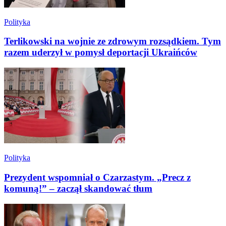
Polityka
Terlikowski na wojnie ze zdrowym rozsądkiem. Tym
razem uderzył w pomysł deportacji Ukraińców
Polityka
Prezydent wspomniał o Czarzastym. „Precz z
komuną!” – zaczął skandować tłum