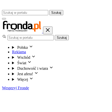
Szukaj
Szukaj
Polska
Reklama
Wschód
Świat
Duchowość i wiara
Jest afera!
Więcej
Wesprzyj Frondę