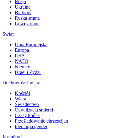
Rosja
Ukraina
Białoruś
Ruska smuta
Łowcy onuc
Świat
Unia Europejska
Europa
USA
NATO
Niemcy
Izrael i Żydzi
Duchowość i wiara
Kościół
Wiara
Świadectwo
Cywilizacja śmierci
Czasy końca
Prześladowanie chrześcijan
Ideologia gender
Jest afera!