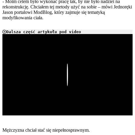
- Moim celem było wykonać pracę tak, by nie było nadziei na
rekonstrukcję. Chciałem tej metody użyć na sobie – mówi Jednoręki
Jason portalowi ModBlog, który zajmuje się tematyką
modyfikowania ciała.
Dalsza część artykułu pod video
Play
Mężczyzna chciał stać się niepełnosprawnym.