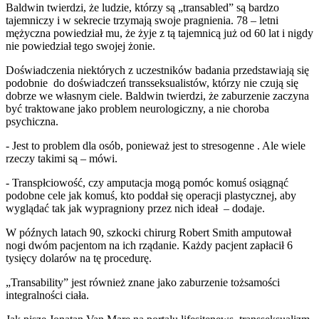
Baldwin twierdzi, że ludzie, którzy są „transabled” są bardzo
tajemniczy i w sekrecie trzymają swoje pragnienia. 78 – letni
mężyczna powiedział mu, że żyje z tą tajemnicą już od 60 lat i nigdy
nie powiedział tego swojej żonie.
Doświadczenia niektórych z uczestników badania przedstawiają się
podobnie do doświadczeń transseksualistów, którzy nie czują się
dobrze we własnym ciele. Baldwin twierdzi, że zaburzenie zaczyna
być traktowane jako problem neurologiczny, a nie choroba
psychiczna.
- Jest to problem dla osób, ponieważ jest to stresogenne . Ale wiele
rzeczy takimi są – mówi.
- Transpłciowość, czy amputacja mogą pomóc komuś osiągnąć
podobne cele jak komuś, kto poddał się operacji plastycznej, aby
wyglądać tak jak wypragniony przez nich ideał – dodaje.
W późnych latach 90, szkocki chirurg Robert Smith amputował
nogi dwóm pacjentom na ich rządanie. Każdy pacjent zapłacił 6
tysięcy dolarów na tę procedurę.
„Transability” jest również znane jako zaburzenie tożsamości
integralności ciała.