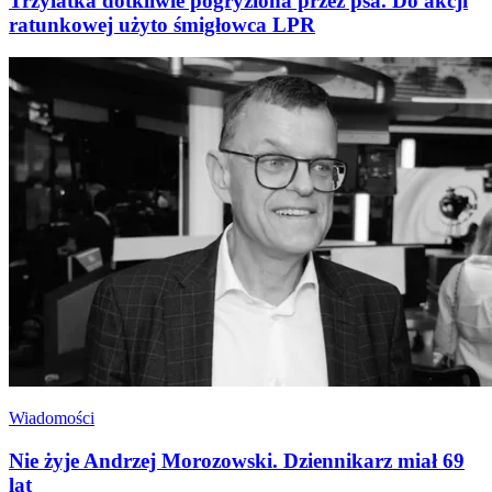
Trzylatka dotkliwie pogryziona przez psa. Do akcji
ratunkowej użyto śmigłowca LPR
Wiadomości
Nie żyje Andrzej Morozowski. Dziennikarz miał 69
lat