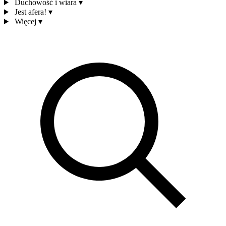
Duchowość i wiara
▾
Jest afera!
▾
Więcej
▾