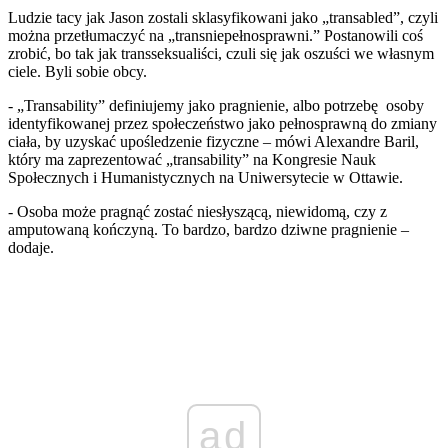
Ludzie tacy jak Jason zostali sklasyfikowani jako „transabled”, czyli
można przetłumaczyć na „transniepełnosprawni.” Postanowili coś
zrobić, bo tak jak transseksualiści, czuli się jak oszuści we własnym
ciele. Byli sobie obcy.
- „Transability” definiujemy jako pragnienie, albo potrzebę osoby
identyfikowanej przez społeczeństwo jako pełnosprawną do zmiany
ciała, by uzyskać upośledzenie fizyczne – mówi Alexandre Baril,
który ma zaprezentować „transability” na Kongresie Nauk
Społecznych i Humanistycznych na Uniwersytecie w Ottawie.
- Osoba może pragnąć zostać niesłyszącą, niewidomą, czy z
amputowaną kończyną. To bardzo, bardzo dziwne pragnienie –
dodaje.
ad