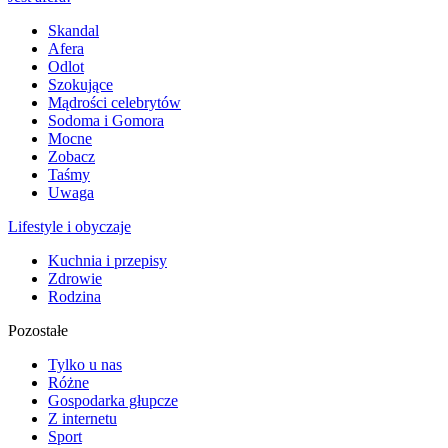
Skandal
Afera
Odlot
Szokujące
Mądrości celebrytów
Sodoma i Gomora
Mocne
Zobacz
Taśmy
Uwaga
Lifestyle i obyczaje
Kuchnia i przepisy
Zdrowie
Rodzina
Pozostałe
Tylko u nas
Różne
Gospodarka głupcze
Z internetu
Sport