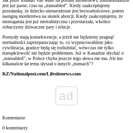
Jak pisze Jonatan Van Mare na portalu lifesitenews, transseksualizm
jest już passe, czas na „transabled”. Kiedy zaakceptujemy
przesłankę, że dziecko nienarodzone jest bezwartościowe, potem
nastąpią morderstwa na skutek aborcji. Kiedy zaakceptujemy, że
monogamia jest już nierealistyczna i przestarzała, wkrótce
zobaczymy dziwaczne pary i relacje.
Pomysły mają konsekwencje, a jeżeli nie będziemy pragnąć
normalności zaprzepaszczając to, co wypracowaliśmy jako
cywilizacja, granice będą się rozluźniać, wówczas nie tylko
transpłciowość nie będzie problemem. Już w Kanadzie słychać o
„transabled”, w Polsce chyba jeszcze tego słowa nie ma. Ale kto
kilkanaście lat temu słyszał o innych „transach”?
KZ/Nationalpost.com/Lifesitenews.com
ad
Komentarze
0 komentarzy