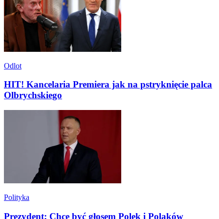
Odlot
HIT! Kancelaria Premiera jak na pstryknięcie palca
Olbrychskiego
Polityka
Prezydent: Chcę być głosem Polek i Polaków