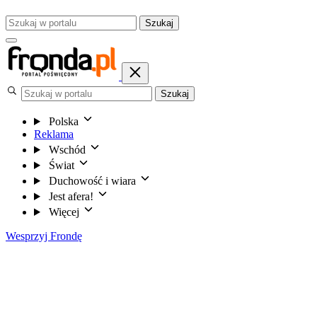
Szukaj
Szukaj
Polska
Reklama
Wschód
Świat
Duchowość i wiara
Jest afera!
Więcej
Wesprzyj Frondę