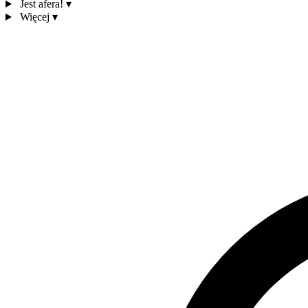
Jest afera!
▾
Więcej
▾