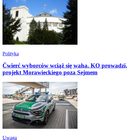
Polityka
Ćwierć wyborców wciąż się waha. KO prowadzi,
projekt Morawieckiego poza Sejmem
Uwaga