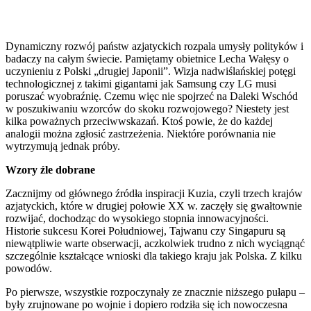
Dynamiczny rozwój państw azjatyckich rozpala umysły polityków i
badaczy na całym świecie. Pamiętamy obietnice Lecha Wałęsy o
uczynieniu z Polski „drugiej Japonii”. Wizja nadwiślańskiej potęgi
technologicznej z takimi gigantami jak Samsung czy LG musi
poruszać wyobraźnię. Czemu więc nie spojrzeć na Daleki Wschód
w poszukiwaniu wzorców do skoku rozwojowego? Niestety jest
kilka poważnych przeciwwskazań. Ktoś powie, że do każdej
analogii można zgłosić zastrzeżenia. Niektóre porównania nie
wytrzymują jednak próby.
Wzory źle dobrane
Zacznijmy od głównego źródła inspiracji Kuzia, czyli trzech krajów
azjatyckich, które w drugiej połowie XX w. zaczęły się gwałtownie
rozwijać, dochodząc do wysokiego stopnia innowacyjności.
Historie sukcesu Korei Południowej, Tajwanu czy Singapuru są
niewątpliwie warte obserwacji, aczkolwiek trudno z nich wyciągnąć
szczególnie kształcące wnioski dla takiego kraju jak Polska. Z kilku
powodów.
Po pierwsze, wszystkie rozpoczynały ze znacznie niższego pułapu –
były zrujnowane po wojnie i dopiero rodziła się ich nowoczesna