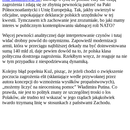
zagrożenia i zdają się ze zbytnią pewnością patrzeć na Pakt
Północnoatlantycki i Unię Europejską. Tak, jakby uwierzył w
oficjalne, uspokajające deklaracje polskich urzędników w tej
kwestii. Tymczasem ich zachowanie jest zrozumiałe, bo jaki mamy
interes w publicznym kontemplowaniu słabnącej roli NATO?
Więcej pewności analitycznej daje interpretowanie czynów i tutaj
widać drobny powód do optymizmu. Zapowiedź modernizacji
armii, która w przeciągu najbliższej dekady ma być doinwestowana
sumą 140 mld zł, daje pewien dowód na to, że polska klasa
polityczna dostrzega zagrożenia. Rzekłbym wręcz, że reaguje na nie
w tym przypadku z niespodziewaną dynamiką.
Kolejny błąd popełnia Kuź, pisząc, że jeżeli chodzi o zwiększenie
poczucia zagrożenia elit (skłaniające wedle przywołanej przez
autora koncepcji do wzmożenia wysiłków propaństwowych),
„możemy liczyć na nieocenioną pomoc” Władimira Putina. Co
prawda, nie jest to polityk znany ze szczególnej troski o los
Polaków, ale trudno też wskazać w jego rządach jakąkolwiek
twardo trzymaną linię w stosunkach z państwami Zachodu.