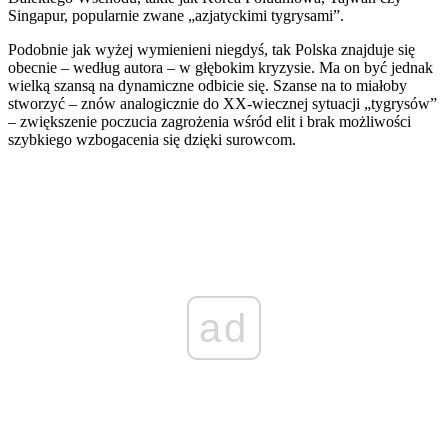
Singapur, popularnie zwane „azjatyckimi tygrysami”.
Podobnie jak wyżej wymienieni niegdyś, tak Polska znajduje się
obecnie – według autora – w głębokim kryzysie. Ma on być jednak
wielką szansą na dynamiczne odbicie się. Szanse na to miałoby
stworzyć – znów analogicznie do XX-wiecznej sytuacji „tygrysów”
– zwiększenie poczucia zagrożenia wśród elit i brak możliwości
szybkiego wzbogacenia się dzięki surowcom.
ad