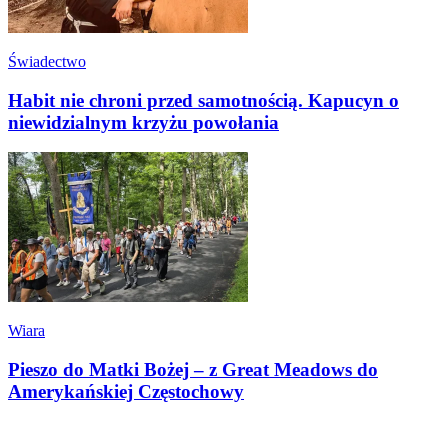
Świadectwo
Habit nie chroni przed samotnością. Kapucyn o
niewidzialnym krzyżu powołania
Wiara
Pieszo do Matki Bożej – z Great Meadows do
Amerykańskiej Częstochowy