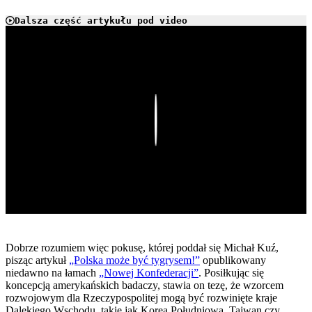
Dalsza część artykułu pod video
Play
Dobrze rozumiem więc pokusę, której poddał się Michał Kuź,
pisząc artykuł
„Polska może być tygrysem!”
opublikowany
niedawno na łamach
„Nowej Konfederacji”
. Posiłkując się
koncepcją amerykańskich badaczy, stawia on tezę, że wzorcem
rozwojowym dla Rzeczypospolitej mogą być rozwinięte kraje
Dalekiego Wschodu, takie jak Korea Południowa, Tajwan czy