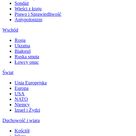
Sondaż
Wieści z kraju
Prawo i Sprawiedliwość
Antypolonizm
Wschód
Rosja
Ukraina
Białoruś
Ruska smuta
Łowcy onuc
Świat
Unia Europejska
Europa
USA
NATO
Niemcy
Izrael i Żydzi
Duchowość i wiara
Kościół