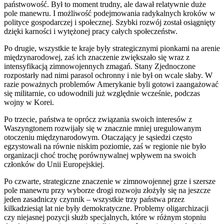
państwowość. Był to moment trudny, ale dawał relatywnie duże
pole manewru. I możliwość podejmowania radykalnych kroków w
polityce gospodarczej i społecznej. Szybki rozwój został osiągnięty
dzięki karności i wytężonej pracy całych społeczeństw.
Po drugie, wszystkie te kraje były strategicznymi pionkami na arenie
międzynarodowej, zaś ich znaczenie zwiększało się wraz z
intensyfikacją zimnowojennych zmagań. Stany Zjednoczone
rozpostarły nad nimi parasol ochronny i nie był on wcale słaby. W
razie poważnych problemów Amerykanie byli gotowi zaangażować
się militarnie, co udowodnili już względnie wcześnie, podczas
wojny w Korei.
Po trzecie, państwa te oprócz związania swoich interesów z
Waszyngtonem rozwijały się w znacznie mniej uregulowanym
otoczeniu międzynarodowym. Otaczający je sąsiedzi często
egzystowali na równie niskim poziomie, zaś w regionie nie było
organizacji choć trochę porównywalnej wpływem na swoich
członków do Unii Europejskiej.
Po czwarte, strategiczne znaczenie w zimnowojennej grze i szersze
pole manewru przy wyborze drogi rozwoju złożyły się na jeszcze
jeden zasadniczy czynnik – wszystkie trzy państwa przez
kilkadziesiąt lat nie były demokratyczne. Problemy oligarchizacji
czy niejasnej pozycji służb specjalnych, które w różnym stopniu