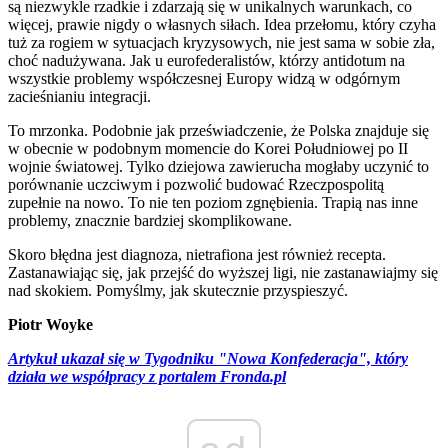
są niezwykle rzadkie i zdarzają się w unikalnych warunkach, co
więcej, prawie nigdy o własnych siłach. Idea przełomu, który czyha
tuż za rogiem w sytuacjach kryzysowych, nie jest sama w sobie zła,
choć nadużywana. Jak u eurofederalistów, którzy antidotum na
wszystkie problemy współczesnej Europy widzą w odgórnym
zacieśnianiu integracji.
To mrzonka. Podobnie jak przeświadczenie, że Polska znajduje się
w obecnie w podobnym momencie do Korei Południowej po II
wojnie światowej. Tylko dziejowa zawierucha mogłaby uczynić to
porównanie uczciwym i pozwolić budować Rzeczpospolitą
zupełnie na nowo. To nie ten poziom zgnębienia. Trapią nas inne
problemy, znacznie bardziej skomplikowane.
Skoro błędna jest diagnoza, nietrafiona jest również recepta.
Zastanawiając się, jak przejść do wyższej ligi, nie zastanawiajmy się
nad skokiem. Pomyślmy, jak skutecznie przyspieszyć.
Piotr Woyke
Artykuł ukazał się w Tygodniku "Nowa Konfederacja", który
działa we współpracy z portalem Fronda.pl