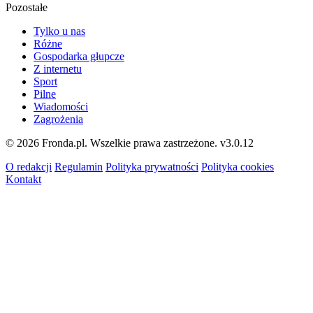
Pozostałe
Tylko u nas
Różne
Gospodarka głupcze
Z internetu
Sport
Pilne
Wiadomości
Zagrożenia
© 2026 Fronda.pl. Wszelkie prawa zastrzeżone.
v3.0.12
O redakcji
Regulamin
Polityka prywatności
Polityka cookies
Kontakt