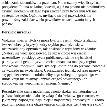
schładzanie stosunków na przemian. Nie możemy więc liczyć na
prezydenta Putina w żadnej kwestii, a już na pewno nie powinniśmy
czynić jakichkolwiek tego typu założeń przy tworzeniu własnej
strategii rozwoju. Ogólnie, myśląc o swojej przyszłości, nie
powinniśmy zakładać wielu pewników w zachowaniu innych
państw.
Porzucić mrzonki
Widzimy więc w „Polska może być tygrysem!” dużo fatalizmu
(wszechobecny kryzys), który szybko przeradza się w
nieuzasadniony optymizm, tak doskonale wyrażony w zdaniu:
„Należy się więc spodziewać, że już wkrótce większość
uczestników polskiego życia publicznego stanie się bardziej
patriotyczna i geopolitycznie zorientowana na mniejszy region
środkowoeuropejski”. Taka sytuacja jest trudna do przeanalizowania
ze względu na swoją skalę. Upraszczając jednak, od razu nasuwa
się pytanie: czemu nieudolne elity tego słabego, pogrążonego w
ruinie kraju nie miałyby uczynić czegoś odwrotnego i np.
spróbować się wepchnąć w ramiona Niemiec?
Poszukiwanie szans modernizacyjnego skoku jest naturalne dla
państw, którym nie udało się załapać do światowego centrum, w
jakim żyją najbogatsi, najsilniejsi i najbardziej innowacyjni. Rzadko
przy tym pojawia się otrzeźwiająca konstatacja, że „tygrysie skoki”