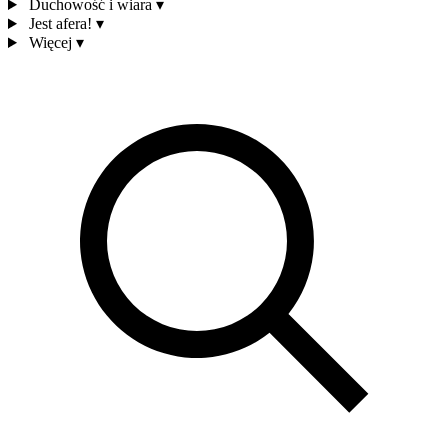
Duchowość i wiara
▾
Jest afera!
▾
Więcej
▾