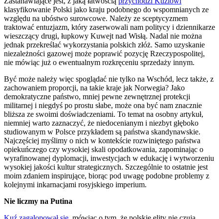
Zastanawiające jest, z jaką łatwością
przychodzi Kuziowi
klasyfikowanie Polski jako kraju podobnego do wspomnianych ze
względu na ubóstwo surowcowe. Należy ze sceptycyzmem
traktować entuzjazm, który zaserwowali nam politycy i dziennikarze
wieszczący drugi, łupkowy Kuwejt nad Wisłą. Nadal nie można
jednak przekreślać wykorzystania polskich złóż. Samo uzyskanie
niezależności gazowej może poprawić pozycję Rzeczypospolitej,
nie mówiąc już o ewentualnym rozkręceniu sprzedaży innym.
Być może należy więc spoglądać nie tylko na Wschód, lecz także, z
zachowaniem proporcji, na takie kraje jak Norwegia? Jako
demokratyczne państwo, mniej pewne zewnętrznej protekcji
militarnej i niegdyś po prostu słabe, może ona być nam znacznie
bliższa ze swoimi doświadczeniami. To temat na osobny artykuł,
niemniej warto zaznaczyć, że niedocenianym i niezbyt głęboko
studiowanym w Polsce przykładem są państwa skandynawskie.
Najczęściej myślimy o nich w kontekście rozwiniętego państwa
opiekuńczego czy wysokiej skali opodatkowania, zapominając o
wyrafinowanej dyplomacji, inwestycjach w edukację i wytworzeniu
wysokiej jakości kultur strategicznych. Szczególnie to ostatnie jest
moim zdaniem inspirujące, biorąc pod uwagę podobne problemy z
kolejnymi inkarnacjami rosyjskiego imperium.
Nie liczmy na Putina
Kuź zagalopował się
, mówiąc o tym, że polskie elity nie czują