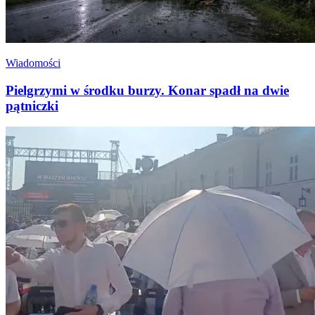
Wiadomości
Pielgrzymi w środku burzy. Konar spadł na dwie
pątniczki