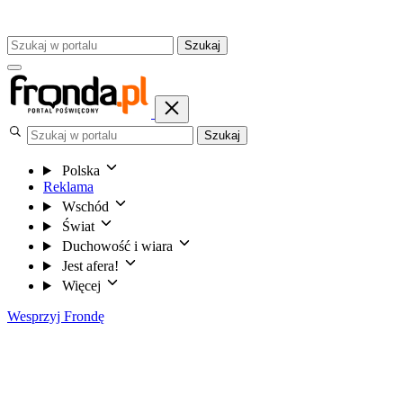
Szukaj
Szukaj
Polska
Reklama
Wschód
Świat
Duchowość i wiara
Jest afera!
Więcej
Wesprzyj Frondę