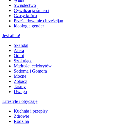
Wiara
Świadectwo
Cywilizacja śmierci
Czasy końca
Prześladowanie chrześcijan
Ideologia gender
Jest afera!
Skandal
Afera
Odlot
Szokujące
Mądrości celebrytów
Sodoma i Gomora
Mocne
Zobacz
Taśmy
Uwaga
Lifestyle i obyczaje
Kuchnia i przepisy
Zdrowie
Rodzina