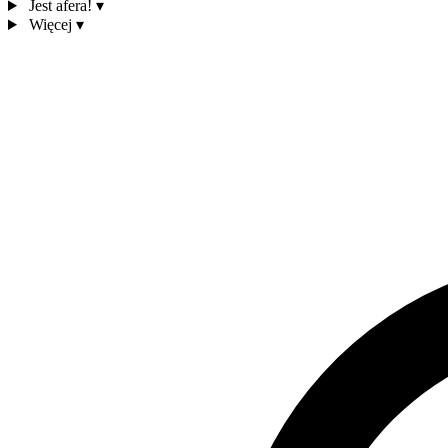
Jest afera!
▾
Więcej
▾