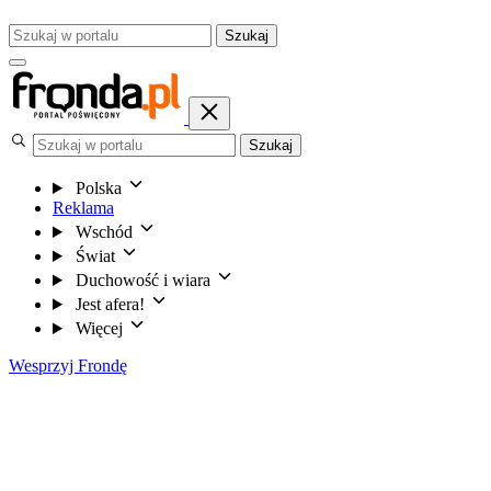
Szukaj
Szukaj
Polska
Reklama
Wschód
Świat
Duchowość i wiara
Jest afera!
Więcej
Wesprzyj Frondę